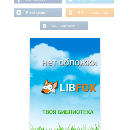
В Instagram
В Одноклассниках
Мы Вконтакте