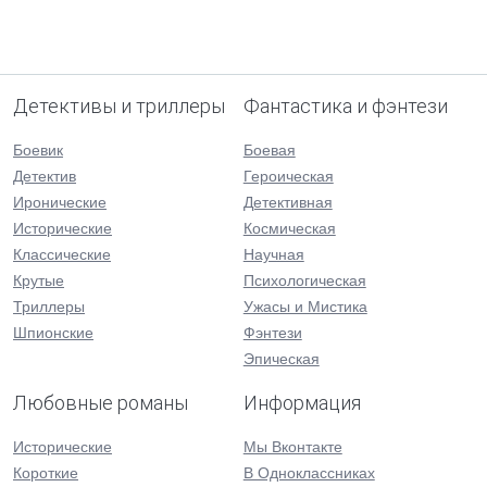
Детективы и триллеры
Фантастика и фэнтези
Боевик
Боевая
Детектив
Героическая
Иронические
Детективная
Исторические
Космическая
Классические
Научная
Крутые
Психологическая
Триллеры
Ужасы и Мистика
Шпионские
Фэнтези
Эпическая
Любовные романы
Информация
Исторические
Мы Вконтакте
Короткие
В Одноклассниках