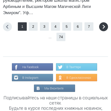
руководителем, ректором Школы магистром
Арбиным и Высшим Магом Магической Лиги
Эмиром". Уф…
1
2
3
4
5
6
7
...
74
На Facebook
В Твиттере
В Instagram
В Одноклассниках
Мы Вконтакте
Подписывайтесь на наши страницы в социальных
сетях.
Будьте в курсе последних книжных новинок,