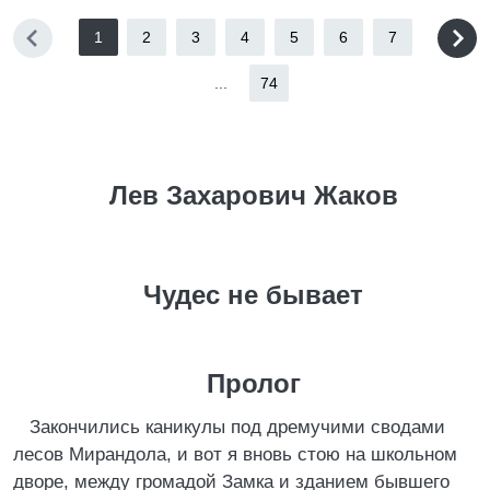
1
2
3
4
5
6
7
...
74
Лев Захарович Жаков
Чудес не бывает
Пролог
Закончились каникулы под дремучими сводами
лесов Мирандола, и вот я вновь стою на школьном
дворе, между громадой Замка и зданием бывшего