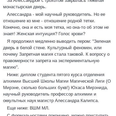
За Алессандрой с грохотом закрылась тяжелая
монастырская дверь.
Алессандра - мой научный руководитель. Но ее
отношение ко мне - отношение родной тетки.
Конечно, она и есть моя тетка, но она-то об этом не
знает! Женская интуиция? Голос крови?
Я продолжил медленно выводить пером: "Зеленая
дверь в белой стене. Культурный феномен, или
почему Запретная магия стала таковой. К вопросу о
правомерности запрета на экспериментальную
магию".
Ниже: диплом студента пятого курса отделения
алхимии Высшей Школы Магии Магической Лиги (О
Мирэне, сколько больших букв!) Юхаса Мирэнида,
научный руководитель профессор алхимии и
оккультных наук магистр Алессандра Калипса.
Еще ниже: ВШМ МЛ.
С формальностями покончено, можно приступить