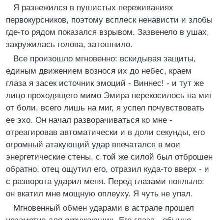
Я разнежился в пушистых переживаниях
первокурсников, поэтому всплеск ненависти и злобы
где-то рядом показался взрывом. Зазвенело в ушах,
закружилась голова, затошнило.
Все произошло мгновенно: вскидывая защиты,
единым движением вознося их до небес, краем
глаза я засек источник эмоций - Виннес! - и тут же
лицо проходящего мимо Эмира перекосилось на миг
от боли, всего лишь на миг, я успел почувствовать
ее эхо. Он начал разворачиваться ко мне -
отреагировав автоматически и в доли секунды, его
огромный атакующий удар впечатался в мои
энергетические стены, с той же силой был отброшен
обратно, отец ощутил его, отразил куда-то вверх - и
с разворота ударил меня. Перед глазами поплыло:
он вкатил мне мощную оплеуху. Я чуть не упал.
Мгновенный обмен ударами в астрале прошел