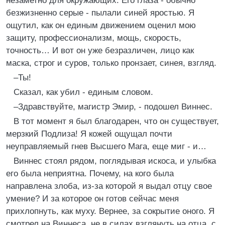
незаметно для окружающих. Его глаза - обычно
безжизненно серые - пылали синей яростью. Я
ощутил, как он единым движением оценил мою
защиту, профессионализм, мощь, скорость,
точность… И вот он уже безразличен, лицо как
маска, строг и суров, только пронзает, синея, взгляд.
–Ты!
Сказал, как убил - единым словом.
–Здравствуйте, магистр Эмир, - подошел Виннес.
В тот момент я был благодарен, что он существует,
мерзкий Подлиза! Я кожей ощущал почти
неуправляемый гнев Высшего Мага, еще миг - и…
Виннес стоял рядом, поглядывая искоса, и улыбка
его была неприятна. Почему, на кого была
направлена злоба, из-за которой я выдал отцу свое
умение? И за которое он готов сейчас меня
прихлопнуть, как муху. Вернее, за сокрытие оного. Я
смотрел на Виннеса, не в силах взглянуть на отца, с