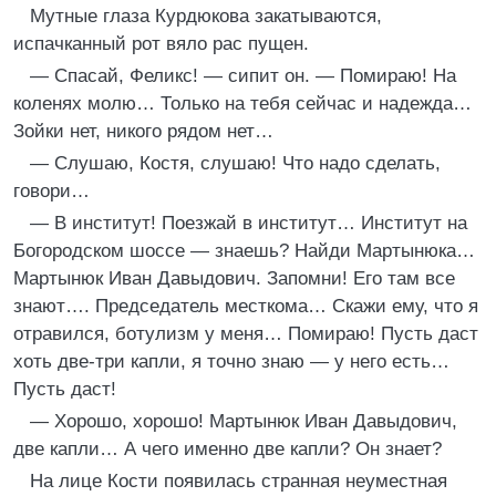
Мутные глаза Курдюкова закатываются,
испачканный рот вяло рас пущен.
— Спасай, Феликс! — сипит он. — Помираю! На
коленях молю… Только на тебя сейчас и надежда…
Зойки нет, никого рядом нет…
— Слушаю, Костя, слушаю! Что надо сделать,
говори…
— В институт! Поезжай в институт… Институт на
Богородском шоссе — знаешь? Найди Мартынюка…
Мартынюк Иван Давыдович. Запомни! Его там все
знают…. Председатель месткома… Скажи ему, что я
отравился, ботулизм у меня… Помираю! Пусть даст
хоть две-три капли, я точно знаю — у него есть…
Пусть даст!
— Хорошо, хорошо! Мартынюк Иван Давыдович,
две капли… А чего именно две капли? Он знает?
На лице Кости появилась странная неуместная