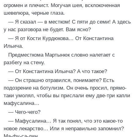
огромен и плечист. Могучая шея, всклокоченная
шевелюра, черные глаза.
— Я сказал — в местком! С пяти до семи! А здесь
у нас разговора не будет. Вам ясно?
— Я от Кости Курдюкова… От Константина
Ильича.
Предместкома Мартынюк словно налетает с
разбегу на стену.
— От Константина Ильича? А что такое?
— Он страшно отравился, понимаете? Есть
подозрение на ботулизм. Он очень просил, прямо-
таки умолял, чтобы вы прислали ему две-три капли
мафусалина…
— Чего-чего?
— Мафусалина… Я так понял, что это какое-то
новое лекарство… Или я неправильно запомнил?
Ма-фу-са-лин…