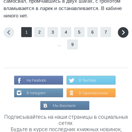
самосвал, промчавшись в двух шагах, с грохотом
вламывается в ларек и останавливается. В кабине
никого нет.
1
2
3
4
5
6
7
...
9
На Facebook
В Твиттере
В Instagram
В Одноклассниках
Мы Вконтакте
Подписывайтесь на наши страницы в социальных
сетях.
Будьте в курсе последних книжных новинок,