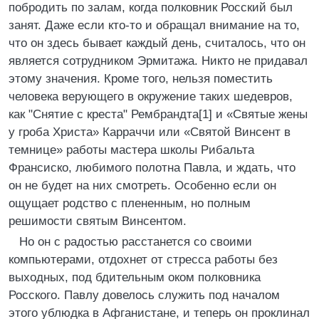
побродить по залам, когда полковник Росский был
занят. Даже если кто-то и обращал внимание на то,
что он здесь бывает каждый день, считалось, что он
является сотрудником Эрмитажа. Никто не придавал
этому значения. Кроме того, нельзя поместить
человека верующего в окружение таких шедевров,
как "Снятие с креста" Рембрандта[1] и «Святые жены
у гроба Христа» Карраччи или «Святой Винсент в
темнице» работы мастера школы Рибальта
Франсиско, любимого полотна Павла, и ждать, что
он не будет на них смотреть. Особенно если он
ощущает родство с плененным, но полным
решимости святым Винсентом.
Но он с радостью расстанется со своими
компьютерами, отдохнет от стресса работы без
выходных, под бдительным оком полковника
Росского. Павлу довелось служить под началом
этого ублюдка в Афганистане, и теперь он проклинал