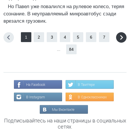
Но Павел уже повалился на рулевое колесо, теряя
сознание. В неуправляемый микроавтобус сзади
врезался грузовик.
1
2
3
4
5
6
7
...
84
На Facebook
В Твиттере
В Instagram
В Одноклассниках
Мы Вконтакте
Подписывайтесь на наши страницы в социальных
сетях.