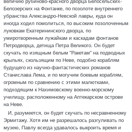
величию рубиново-красного дворца Белосельских-
Белозерских на Фонтанке, по позолоте внутреннего
убранства Александро-Невской лавры, куда он
иногда ходил помолиться, по высоким позолоченным
луковкам Екатерининского дворца, по
умиротворенным лужайкам и каскадам фонтанов
Петродворца, детища Петра Великого. Он будет
скучать по изящным белым "Ракетам" на подводных
крыльях, скользящим по Неве, подобно кораблям
будущего из научно-фантастических романов
Станислава Лема, и по могучим боевым кораблям,
огромным по сравнению с этими малютками,
подходящим к Нахимовскому военно-морскому
училищу, расположенному на Аптекарском острове
на Неве.
И, разумеется, он будет скучать по несравненному
Эрмитажу. Хотя им не разрешалось разгуливать по
музею, Павлу всегда удавалось выкроить время и