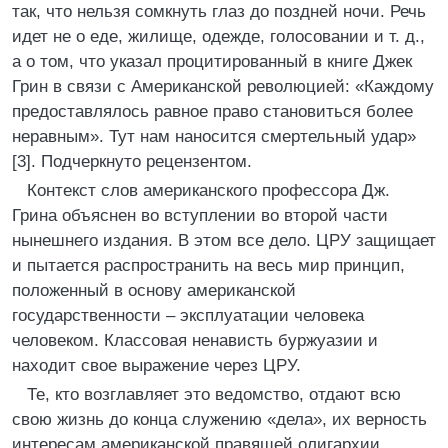
так, что нельзя сомкнуть глаз до поздней ночи. Речь
идет не о еде, жилище, одежде, голосовании и т. д.,
а о том, что указал процитированный в книге Джек
Грин в связи с Американской революцией: «Каждому
предоставлялось равное право становиться более
неравным». Тут нам наносится смертельный удар»
[3]. Подчеркнуто рецензентом.
Контекст слов американского профессора Дж.
Грина объяснен во вступлении во второй части
нынешнего издания. В этом все дело. ЦРУ защищает
и пытается распространить на весь мир принцип,
положенный в основу американской
государственности – эксплуатации человека
человеком. Классовая ненависть буржуазии и
находит свое выражение через ЦРУ.
Те, кто возглавляет это ведомство, отдают всю
свою жизнь до конца служению «дела», их верность
интересам американской правящей олигархии