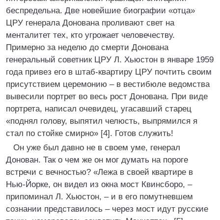
беспредельна. Две новейшие биографии «отца»
ЦРУ генерала Донована проливают свет на
менталитет тех, кто угрожает человечеству.
Примерно за неделю до смерти Донована
генеральный советник ЦРУ Л. Хьюстон в январе 1959
года привез его в штаб-квартиру ЦРУ почтить своим
присутствием церемонию – в вестибюле ведомства
вывесили портрет во весь рост Донована. При виде
портрета, написал очевидец, угасавший старец
«поднял голову, выпятил челюсть, выпрямился я
стал по стойке смирно» [4]. Готов служить!
Он уже был давно не в своем уме, генерал
Донован. Так о чем же он мог думать на пороге
встречи с вечностью? «Лежа в своей квартире в
Нью-Йорке, он видел из окна мост Квинсборо, –
припоминал Л. Хьюстон, – и в его помутневшем
сознании представилось – через мост идут русские