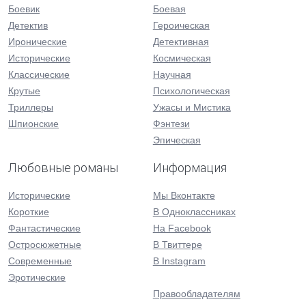
Боевик
Боевая
Детектив
Героическая
Иронические
Детективная
Исторические
Космическая
Классические
Научная
Крутые
Психологическая
Триллеры
Ужасы и Мистика
Шпионские
Фэнтези
Эпическая
Любовные романы
Информация
Исторические
Мы Вконтакте
Короткие
В Одноклассниках
Фантастические
На Facebook
Остросюжетные
В Твиттере
Современные
В Instagram
Эротические
Правообладателям