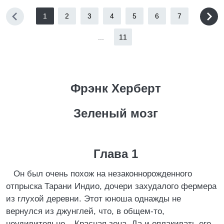
1
2
3
4
5
6
7
...
11
Фрэнк Херберт
Зеленый мозг
Глава 1
Он был очень похож на незаконнорожденного
отпрыска Тарани Индио, дочери захудалого фермера
из глухой деревни. Этот юноша однажды не
вернулся из джунглей, что, в общем-то,
неудивительно – Красная зона. Да и оплакивать его