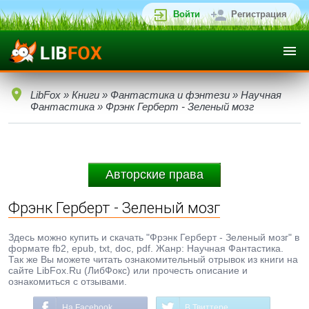
Войти
Регистрация
LibFox
»
Книги
»
Фантастика и фэнтези
»
Научная
Фантастика
» Фрэнк Герберт - Зеленый мозг
Авторские права
Фрэнк Герберт - Зеленый мозг
Здесь можно купить и скачать "Фрэнк Герберт - Зеленый мозг" в
формате fb2, epub, txt, doc, pdf. Жанр: Научная Фантастика.
Так же Вы можете читать ознакомительный отрывок из книги на
сайте LibFox.Ru (ЛибФокс) или прочесть описание и
ознакомиться с отзывами.
На Facebook
В Твиттере