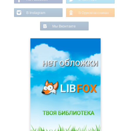
В Instagram
В Одноклассниках
Мы Вконтакте