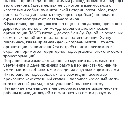
голода – происходит необратимый распад экосистем природы
этого региона (здесь нельзя не усмотреть взаимосвязи с
известными событиями китайской истории эпохи Мао, когда
решено было уменьшить популяцию воробьев), но власти
скрывают этот факт от остального мира.
В Бразилию, где процесс зашел еще не так далеко, приезжает
директор региональной международной экологической
организации (МЭО) китаец, доктор Чен Лу. Одной из основных
сюжетных линий книги станет его противостояние Хуану
Мартинесу, главе ирмандандес («пограничников», то есть
организации, занимающейся истреблением насекомых и
охраной периметра территории, подвергшейся экологической
трансформации).
Пограничники замечают странные мутации насекомых, их
увеличение и даже признаки разума в их действиях. Чен Ли
имеет мотивы объявить эти сведения слухами и домыслами.
Никто еще не подозревает, что в эволюции насекомых
произошел качественный скачок – появился «зеленый мозг» –
коллективный разум, не уступающий человеческому.
Неудачная экспедиция в непреобразованные дикие лесные
районы приводит людей к столкновению с этим разумом…