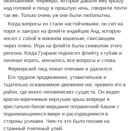
окончаниями. Фермеры, которые давали ему крышу
над головой и пищу в прошлую ночь, говорили почти
так же. Только очень уж они были любопытны.
Когда вопросы их стали настойчивыми, он сел на
порог и заиграл на флейте индейцев Анд, которую
носил с собой в кожаном кошельке, свисающем
через плечо. Игра на флейте была символом этого
региона. Когда Гуарани подносил флейту к губам и
начинал играть, кончались все вопросы и слова.
Фермерский люд пожал плечами и удалился.
Его трудное продвижение, утомительное и
тщательно осваиваемое движение ног, привело его в
район, где много человеческих существ. Он видел
красно-коричневые верхушки крыш впереди и
кристально-белое мерцание пограничной башни с
поднимающимися вверх и расходящимися в
стороны усиками. Чем-то это было похоже на
странный пчелиный улей.