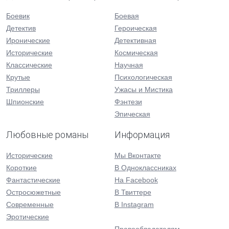
Боевик
Боевая
Детектив
Героическая
Иронические
Детективная
Исторические
Космическая
Классические
Научная
Крутые
Психологическая
Триллеры
Ужасы и Мистика
Шпионские
Фэнтези
Эпическая
Любовные романы
Информация
Исторические
Мы Вконтакте
Короткие
В Одноклассниках
Фантастические
На Facebook
Остросюжетные
В Твиттере
Современные
В Instagram
Эротические