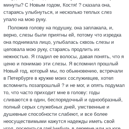
минуты? С Новым годом, Костя! ? сказала она,
стараясь улыбнуться, и несколько теплых слез
упало на мою руку.
Положив голову на подушку, она заплакала, и,
верно, слезы были приятны ей, потому что изредка
она поднимала лицо, улыбалась сквозь слезы и
целовала мою руку, стараясь продлить их
нежностью. Я гладил ее волосы, давая понять, что я
ценю и понимаю эти слезы. Я вспомнил прошлый
Новый год, который мы, по обыкновению, встречали
в Петербурге в кружке моих сослуживцев, хотел
вспомнить позапрошлый ? и не мог, и опять подумал
то, что часто приходит мне в голову: годы
сливаются в один, беспорядочный и однообразный,
полный серых служебных дней, умственные и
душевные способности слабеют, и все более
неосуществимыми кажутся надежды иметь свой
угол, поселиться гдеЦнибудь в деревне или на юге,