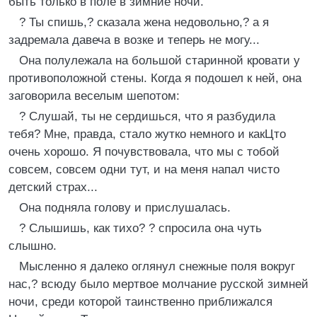
быть только в поле в зимние ночи.
? Ты спишь,? сказала жена недовольно,? а я
задремала давеча в возке и теперь не могу...
Она полулежала на большой старинной кровати у
противоположной стены. Когда я подошел к ней, она
заговорила веселым шепотом:
? Слушай, ты не сердишься, что я разбудила
тебя? Мне, правда, стало жутко немного и какЦто
очень хорошо. Я почувствовала, что мы с тобой
совсем, совсем одни тут, и на меня напал чисто
детский страх...
Она подняла голову и прислушалась.
? Слышишь, как тихо? ? спросила она чуть
слышно.
Мысленно я далеко оглянул снежные поля вокруг
нас,? всюду было мертвое молчание русской зимней
ночи, среди которой таинственно приближался