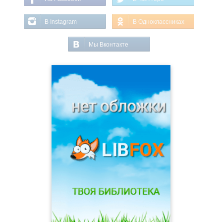
В Instagram
В Одноклассниках
Мы Вконтакте