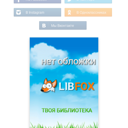
В Instagram
В Одноклассниках
Мы Вконтакте