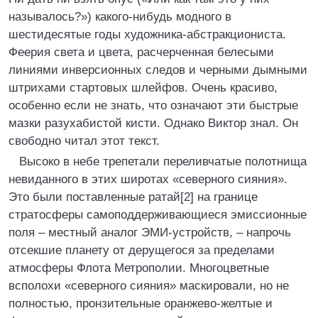
называлось?») какого-нибудь модного в
шестидесятые годы художника-абстракциониста.
Феерия света и цвета, расчерченная белесыми
линиями инверсионных следов и черными дымными
штрихами стартовых шлейфов. Очень красиво,
особенно если не знать, что означают эти быстрые
мазки разухабистой кисти. Однако Виктор знал. Он
свободно читал этот текст.
Высоко в небе трепетали переливчатые полотнища
невиданного в этих широтах «северного сияния».
Это были поставленные ратай[2] на границе
стратосферы самоподдерживающиеся эмиссионные
поля – местный аналог ЭМИ-устройств, – напрочь
отсекшие планету от дерущегося за пределами
атмосферы Флота Метрополии. Многоцветные
всполохи «северного сияния» маскировали, но не
полностью, пронзительные оранжево-желтые и