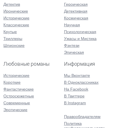
Детектив
Героическая
Иронические
Детективная
Исторические
Космическая
Классические
Научная
Крутые
Психологическая
Триллеры
Ужасы и Мистика
Шпионские
Фэнтези
Эпическая
Любовные романы
Информация
Исторические
Мы Вконтакте
Короткие
В Одноклассниках
Фантастические
На Facebook
Остросюжетные
В Твиттере
Современные
В Instagram
Эротические
Правообладателям
Политика