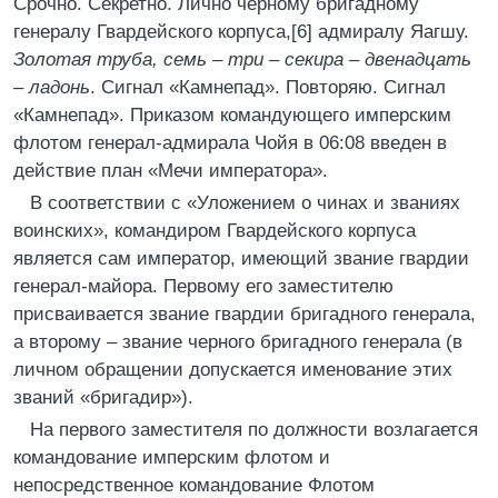
Срочно. Секретно. Лично черному бригадному
генералу Гвардейского корпуса,[6] адмиралу Яагшу.
Золотая труба, семь – три – секира – двенадцать
– ладонь
. Сигнал «Камнепад». Повторяю. Сигнал
«Камнепад». Приказом командующего имперским
флотом генерал-адмирала Чойя в 06:08 введен в
действие план «Мечи императора».
В соответствии с «Уложением о чинах и званиях
воинских», командиром Гвардейского корпуса
является сам император, имеющий звание гвардии
генерал-майора. Первому его заместителю
присваивается звание гвардии бригадного генерала,
а второму – звание черного бригадного генерала (в
личном обращении допускается именование этих
званий «бригадир»).
На первого заместителя по должности возлагается
командование имперским флотом и
непосредственное командование Флотом