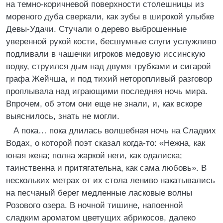
на темно-коричневой поверхности столешницы из
мореного дуба сверкали, как зубы в широкой улыбке
Девы-Удачи. Стучали о дерево выброшенные
уверенной рукой кости, бесшумные слуги услужливо
подливали в чашечки игроков медовую иссинскую
водку, струился дым над двумя трубками и сигарой
графа Жейчша, и под тихий неторопливый разговор
проплывала над играющими последняя ночь мира.
Впрочем, об этом они еще не знали, и, как вскоре
выяснилось, знать не могли.
А пока… пока длилась волшебная ночь на Сладких
Водах, о которой поэт сказал когда-то: «Нежна, как
юная жена; полна жаркой неги, как одалиска;
таинственна и притягательна, как сама любовь». В
нескольких метрах от их стола лениво накатывались
на песчаный берег медленные ласковые волны
Розового озера. В ночной тишине, напоенной
сладким ароматом цветущих абрикосов, далеко