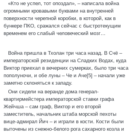
«Кто не успел, тот опоздал», – написала война
огромными кровавыми буквами на внутренней
поверхности черепной коробки, в которой, как в
бункере ПКО, сражался сейчас с быстротекущим
временем его слабый человеческий мозг…
Война пришла в Тхолан три часа назад. В Счё –
императорской резиденции на Сладких Водах, куда
Виктор приехал в вечерних сумерках, было три часа
пополуночи, и обе луны – Че и Аче[5] – начали уже
заметно склоняться к западу.
Они сидели на веранде дома генерал-
квартирмейстера императорской ставки графа
Жейчша – сам граф, Виктор и его второй
заместитель, начальник штаба морской пехоты
вице-адмирал Йич – и играли в кости. Кости были
выточены из снежно-белого рога сахарного козла и