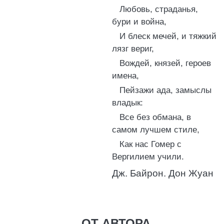
Любовь, страданья,
бури и война,
И блеск мечей, и тяжкий
лязг вериг,
Вождей, князей, героев
имена,
Пейзажи ада, замыслы
владык:
Все без обмана, в
самом лучшем стиле,
Как нас Гомер с
Вергилием учили.
Дж. Байрон. Дон Жуан
ОТ АВТОРА