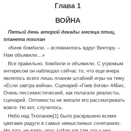
Глава 1
ВОЙНА
Пятый день второй декады месяца птиц,
планета тхолан
«Киев бомбили, – вспомнилось вдруг Виктору. –
Нам объявили…»
Все правильно, бомбили и объявили. С угрюмым
интересом он наблюдал сейчас то, что еще вчера
являлось всего лишь планом штабной игры на тему
«Если завтра война». Сценарий «Гнев богов» 44Бис.
Очень пессимистический, как полагали реалисты,
сценарий. Оптимисты не желали его рассматривать
вовсе. Но вот, случилось.
Небо над Тхоланом[1] было раскрашено всеми
цветами радуги в самых немыслимых сочетаниях.
Ни дать ни взять опус («Или как там это у них