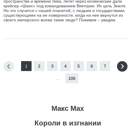
пространства и времени Лика, летит через космические дали
крейсер «Шаис» под командованием Виктории. Их цель Земля.
Но что случится с нашей планетой, с людьми и государствами,
существующими на ее поверхности, когда на нее вернутся из
своего имперского вояжа такие люди? Поживем – увидим.
1
2
3
4
5
6
7
...
106
Макс Мах
Короли в изгнании