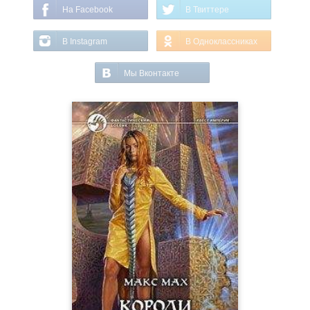
На Facebook
В Твиттере
В Instagram
В Одноклассниках
Мы Вконтакте