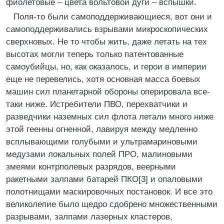
фиолетовые – цвета вольтовой дуги – вспышки.
Поля-то были самоподдерживающиеся, вот они и
самоподдерживались взрывами микроскопических
сверхновых. Не то чтобы жить, даже летать на тех
высотах могли теперь только патентованные
самоубийцы, но, как оказалось, и герои в империи
еще не перевелись, хотя основная масса боевых
машин сил планетарной обороны оперировала все-
таки ниже. Истребители ПВО, перехватчики и
разведчики наземных сил флота летали много ниже
этой геенны огненной, лавируя между медленно
всплывающими голубыми и ультрамариновыми
медузами локальных полей ПРО, малиновыми
змеями контрполевых разрядов, веерными
ракетными залпами батарей ПКО[3] и опаловыми
полотнищами маскировочных постановок. И все это
великолепие было щедро сдобрено множественными
разрывами, залпами лазерных кластеров,