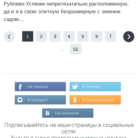
Рублево-Успенке непритязательно расположенную,
да и я в свою элитную безразмерную с зимним
садом…
1
2
3
4
5
6
7
...
51
На Facebook
В Твиттере
В Instagram
В Одноклассниках
Мы Вконтакте
Подписывайтесь на наши страницы в социальных
сетях.
Будьте в курсе последних книжных новинок,