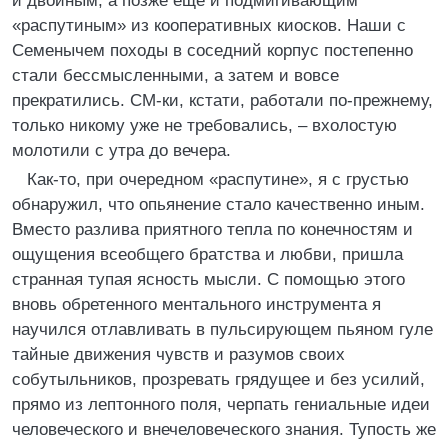
и двойным, а позже еще и подмигивающим
«распутиным» из кооперативных киосков. Наши с
Семенычем походы в соседний корпус постепенно
стали бессмысленными, а затем и вовсе
прекратились. СМ-ки, кстати, работали по-прежнему,
только никому уже не требовались, – вхолостую
молотили с утра до вечера.
Как-то, при очередном «распутине», я с грустью
обнаружил, что опьянение стало качественно иным.
Вместо разлива приятного тепла по конечностям и
ощущения всеобщего братства и любви, пришла
странная тупая ясность мысли. С помощью этого
вновь обретенного ментального инструмента я
научился отлавливать в пульсирующем пьяном гуле
тайные движения чувств и разумов своих
собутыльников, прозревать грядущее и без усилий,
прямо из лептонного поля, черпать гениальные идеи
человеческого и внечеловеческого знания. Тупость же