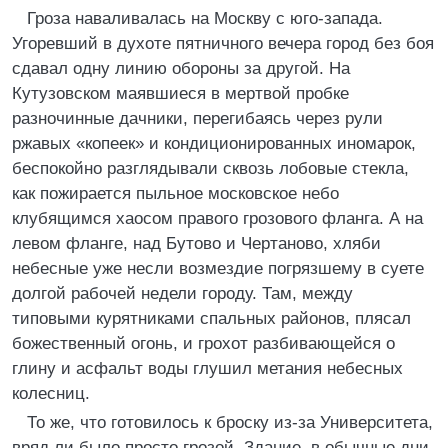
Гроза наваливалась на Москву с юго-запада.
Угоревший в духоте пятничного вечера город без боя
сдавал одну линию обороны за другой. На
Кутузовском маявшиеся в мертвой пробке
разночинные дачники, перегибаясь через рули
ржавых «копеек» и кондиционированных иномарок,
беспокойно разглядывали сквозь лобовые стекла,
как пожирается пыльное московское небо
клубящимся хаосом правого грозового фланга. А на
левом фланге, над Бутово и Чертаново, хляби
небесные уже несли возмездие погрязшему в суете
долгой рабочей недели городу. Там, между
типовыми курятниками спальных районов, плясал
божественный огонь, и грохот разбивающейся о
глину и асфальт воды глушил метания небесных
колесниц.
То же, что готовилось к броску из-за Университета,
вряд ли было просто грозой. Здание, в обычные дни