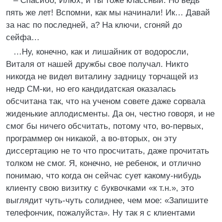
– Спасибо, Илюх, и ты тоже классный. Но ведь
пять же лет! Вспомни, как мы начинали! Ик… Давай
за нас по последней, а? На ключи, сгоняй до
сейфа…
…Ну, конечно, как и лишайник от водоросли,
Виталя от нашей дружбы свое получал. Никто
никогда не видел виталину задницу торчащей из
недр СМ-ки, но его кандидатская оказалась
обсчитана так, что на ученом совете даже сорвала
жиденькие аплодисменты. Да он, честно говоря, и не
смог бы ничего обсчитать, потому что, во-первых,
программер он никакой, а во-вторых, он эту
диссертацию не то что просчитать, даже прочитать
толком не смог. Я, конечно, не ребенок, и отлично
понимаю, что когда он сейчас сует какому-нибудь
клиенту свою визитку с буквочками «к т.н.», это
выглядит чуть-чуть солиднее, чем мое: «Запишите
телефончик, пожалуйста». Ну так я с клиентами