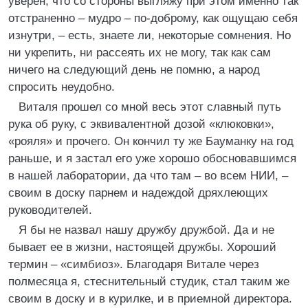
уверен, что со стороны выгляжу при этом именно так
отстраненно – мудро – по-доброму, как ощущаю себя
изнутри, – есть, знаете ли, некоторые сомнения. Но
ни укрепить, ни рассеять их не могу, так как сам
ничего на следующий день не помню, а народ
спросить неудобно.
Виталя прошел со мной весь этот славный путь
рука об руку, с эквивалентной дозой «клюковки»,
«рояля» и прочего. Он кончил ту же Бауманку на год
раньше, и я застал его уже хорошо обосновавшимся
в нашей лаборатории, да что там – во всем НИИ, –
своим в доску парнем и надеждой дряхлеющих
руководителей.
Я бы не назвал нашу дружбу дружбой. Да и не
бывает ее в жизни, настоящей дружбы. Хороший
термин – «симбиоз». Благодаря Витале через
полмесяца я, стеснительный студик, стал таким же
своим в доску и в курилке, и в приемной директора.