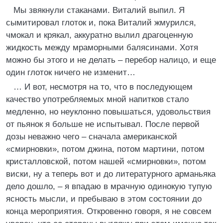
Мы звякнули стаканами. Виталий выпил. Я
сымитировал глоток и, пока Виталий жмурился,
чмокал и крякал, аккуратно вылил драгоценную
жидкость между мраморными балясинами. Хотя
можно бы этого и не делать – перебор налицо, и еще
один глоток ничего не изменит…
… И вот, несмотря на то, что в последующем
качество употребляемых мной напитков стало
медленно, но неуклонно повышаться, удовольствия
от пьянок я больше не испытывал. После первой
дозы неважно чего – сначала американской
«смирновки», потом джина, потом мартини, потом
кристалловской, потом нашей «смирновки», потом
виски, ну а теперь вот и до литературного арманьяка
дело дошло, – я впадаю в мрачную одинокую тупую
ясность мысли, и пребываю в этом состоянии до
конца мероприятия. Откровенно говоря, я не совсем