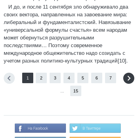
И до, и после 11 сентября зло обнаруживало два
своих вектора, направленных на завоевание мира:
либеральный и фундаменталистский. Навязывание
«универсальной формулы счастья» всем народам
может обернуться разрушительными
последствиями… Поэтому современное
международное общежительство надо созидать с
учетом разных политико-культурных традиций[10].
1
2
3
4
5
6
7
...
15
На Facebook
В Твиттере