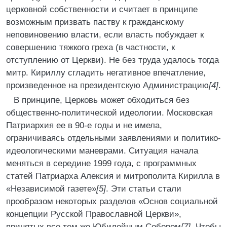
церковной собственности и считает в принципе
возможным призвать паству к гражданскому
неповиновению власти, если власть побуждает к
совершению тяжкого греха (в частности, к
отступлению от Церкви). Не без труда удалось тогда
митр. Кириллу сгладить негативное впечатление,
произведенное на президентскую Администрацию
[4]
.
В принципе, Церковь может обходиться без
общественно-политической идеологии. Московская
Патриархия ее в 90-е годы и не имела,
ограничиваясь отдельными заявлениями и политико-
идеологическими маневрами. Ситуация начала
меняться в середине 1999 года, с программных
статей Патриарха Алексия и митрополита Кирилла в
«Независимой газете»
[5]
. Эти статьи стали
прообразом некоторых разделов «Основ социальной
концепции Русской Православной Церкви»,
принятых все тем же Юбилейным Собором
[7]
. Чтобы