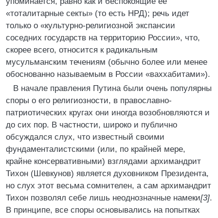
упоминается, равно как и беспокоящие ее
«тоталитарные секты» (то есть НРД); речь идет
только о «культурно-религиозной экспансии
соседних государств на территорию России», что,
скорее всего, относится к радикальным
мусульманским течениям (обычно более или менее
обоснованно называемым в России «ваххабитами»).
В начале правления Путина были очень популярны
споры о его религиозности, в православно-
патриотических кругах они иногда возобновляются и
до сих пор. В частности, широко и публично
обсуждался слух, что известный своими
фундаменталистскими (или, по крайней мере,
крайне консервативными) взглядами архимандрит
Тихон (Шевкунов) является духовником Президента,
но слух этот весьма сомнителен, а сам архимандрит
Тихон позволял себе лишь неоднозначные намеки
[3]
.
В принципе, все споры основывались на попытках