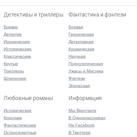
Детективы и триллеры
Фантастика и фэнтези
Боевик
Боевая
Детектив
Героическая
Иронические
Детективная
Исторические
Космическая
Классические
Научная
Крутые
Психологическая
Триллеры
Ужасы и Мистика
Шпионские
Фэнтези
Эпическая
Любовные романы
Информация
Исторические
Мы Вконтакте
Короткие
В Одноклассниках
Фантастические
На Facebook
Остросюжетные
В Твиттере