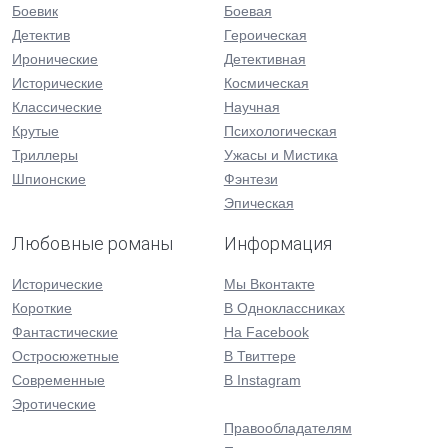
Боевик
Боевая
Детектив
Героическая
Иронические
Детективная
Исторические
Космическая
Классические
Научная
Крутые
Психологическая
Триллеры
Ужасы и Мистика
Шпионские
Фэнтези
Эпическая
Любовные романы
Информация
Исторические
Мы Вконтакте
Короткие
В Одноклассниках
Фантастические
На Facebook
Остросюжетные
В Твиттере
Современные
В Instagram
Эротические
Правообладателям