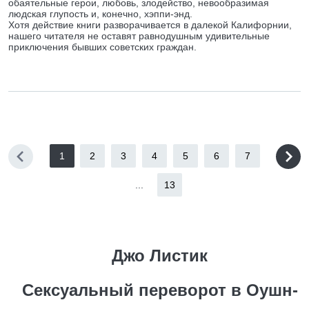
обаятельные герои, любовь, злодейство, невообразимая
людская глупость и, конечно, хэппи-энд.
Хотя действие книги разворачивается в далекой Калифорнии,
нашего читателя не оставят равнодушным удивительные
приключения бывших советских граждан.
1
2
3
4
5
6
7
...
13
Джо Листик
Сексуальный переворот в Оушн-