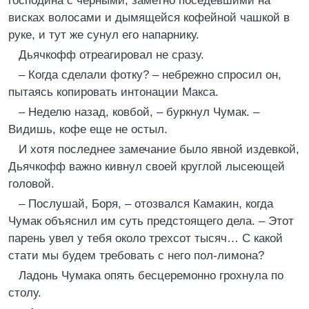
господина с черными, заметно поседевшими на
висках волосами и дымящейся кофейной чашкой в
руке, и тут же сунул его напарнику.
Дьячкофф отреагировал не сразу.
– Когда сделали фотку? – небрежно спросил он,
пытаясь копировать интонации Макса.
– Неделю назад, ковбой, – буркнул Чумак. –
Видишь, кофе еще не остыл.
И хотя последнее замечание было явной издевкой,
Дьячкофф важно кивнул своей круглой лысеющей
головой.
– Послушай, Боря, – отозвался Камакин, когда
Чумак объяснил им суть предстоящего дела. – Этот
парень увел у тебя около трехсот тысяч… С какой
стати мы будем требовать с него пол-лимона?
Ладонь Чумака опять бесцеремонно грохнула по
столу.