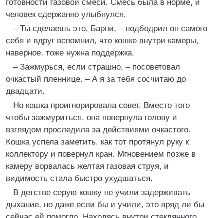
готовности газовой смеси. Смесь была в норме, и
человек сдержанно улыбнулся.
– Ты сделаешь это, Барни, – подбодрил он самого
себя и вдруг вспомнил, что кошке внутри камеры,
наверное, тоже нужна поддержка.
– Зажмурься, если страшно, – посоветовал
очкастый пленнице. – А я за тебя сосчитаю до
двадцати.
Но кошка проигнорировала совет. Вместо того
чтобы зажмуриться, она повернула голову и
взглядом проследила за действиями очкастого.
Кошка успела заметить, как тот протянул руку к
коллектору и повернул кран. Мгновением позже в
камеру ворвалась желтая газовая струя, и
видимость стала быстро ухудшаться.
В детстве серую кошку не учили задерживать
дыхание, но даже если бы и учили, это вряд ли бы
сейчас ей помогло. Находясь внутри стеклянного