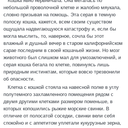
Кошка явно нервничала. Она металась по
небольшой проволочной клетке и жалобно мяукала,
словно призывая на помощь. Эта серая в темную
полоску кошка, кажется, всем своим существом
ощущала надвигающуюся катастрофу и, если бы
могла мыслить, то, наверное, сочла бы этот
влажный и душный вечер в старом калифорнийском
сарае последним в своей кошачьей жизни. Но мозг
животного был слишком мал для умозаключений, и
серая кошка бегала по клетке, повинуясь лишь
природным инстинктам, которые вовсю трезвонили
об опасности.
Клетка с кошкой стояла на навесной полке в углу
полутемного захламленного помещения рядом с
двумя другими клетками размером поменьше, в
которых копошились рыжие морские свинки. В
отличие от полосатой соседки, свинки вели себя
спокойно и с аппетитом уплетали кукурузные зерна,