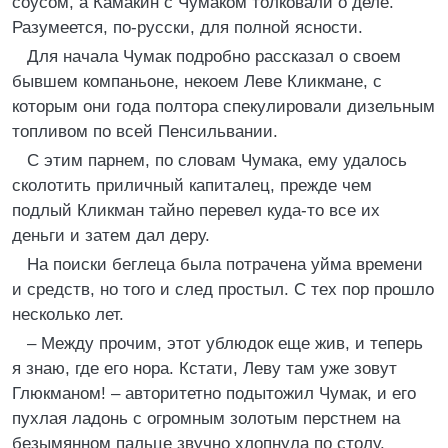
соусом, а Камакин с Чумаком толковали о деле.
Разумеется, по-русски, для полной ясности.
Для начала Чумак подробно рассказал о своем
бывшем компаньоне, некоем Леве Кликмане, с
которым они года полтора спекулировали дизельным
топливом по всей Пенсильвании.
С этим парнем, по словам Чумака, ему удалось
сколотить приличный капиталец, прежде чем
подлый Кликман тайно перевел куда-то все их
деньги и затем дал деру.
На поиски беглеца была потрачена уйма времени
и средств, но того и след простыл. С тех пор прошло
несколько лет.
– Между прочим, этот ублюдок еще жив, и теперь
я знаю, где его нора. Кстати, Леву там уже зовут
Глюкманом! – авторитетно подытожил Чумак, и его
пухлая ладонь с огромным золотым перстнем на
безымянном пальце звучно хлопнула по столу.