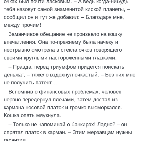
очках был почти ласковым. – А ведь когда-нибудь
тебя назовут самой знаменитой киской планеты, –
сообщил он и тут же добавил: – Благодаря мне,
между прочим!
Заманчивое обещание не произвело на кошку
впечатления. Она по-прежнему была начеку и
неотрывно смотрела в стекла очков говорящего
своими круглыми настороженными глазками.
– Правда, перед триумфом придется поискать
деньжат, – тяжело вздохнул очкастый. – Без них мне
не получить патент…
Вспомнив о финансовых проблемах, человек
нервно передернул плечами, затем достал из
кармана носовой платок и громко высморкался.
Кошка опять мяукнула.
– Только не напоминай о банкирах! Ладно? – он
спрятал платок в карман. – Этим мерзавцам нужны
гарантии…