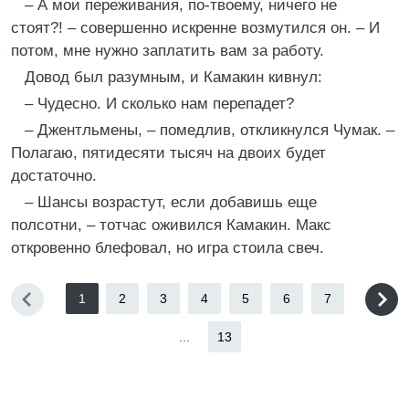
– А мои переживания, по-твоему, ничего не
стоят?! – совершенно искренне возмутился он. – И
потом, мне нужно заплатить вам за работу.
Довод был разумным, и Камакин кивнул:
– Чудесно. И сколько нам перепадет?
– Джентльмены, – помедлив, откликнулся Чумак. –
Полагаю, пятидесяти тысяч на двоих будет
достаточно.
– Шансы возрастут, если добавишь еще
полсотни, – тотчас оживился Камакин. Макс
откровенно блефовал, но игра стоила свеч.
1
2
3
4
5
6
7
...
13