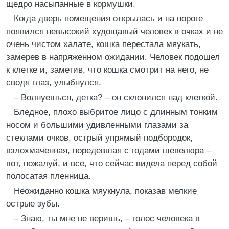
щедро насыпанные в кормушки.
Когда дверь помещения открылась и на пороге
появился невысокий худощавый человек в очках и не
очень чистом халате, кошка перестала мяукать,
замерев в напряженном ожидании. Человек подошел
к клетке и, заметив, что кошка смотрит на него, не
сводя глаз, улыбнулся.
– Волнуешься, детка? – он склонился над клеткой.
Бледное, плохо выбритое лицо с длинным тонким
носом и большими удивленными глазами за
стеклами очков, острый упрямый подбородок,
взлохмаченная, поредевшая с годами шевелюра –
вот, пожалуй, и все, что сейчас видела перед собой
полосатая пленница.
Неожиданно кошка мяукнула, показав мелкие
острые зубы.
– Знаю, ты мне не веришь, – голос человека в