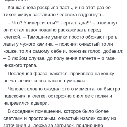
Кошка снова раскрыла пасть, и на этот раз ее
тихое «мяу» заставило человека вздрогнуть.
– Что? Университеты?! Черта с два!!! – взвизгнул
он и стал взволнованно расхаживать перед
клеткой. – Тамошние умники просто обожают греть
лапы у чужого камина, – пояснил очкастый то ли
кошке, то ли самому себе и, понизив голос, добавил:
– В любом случае, до получения патента – о газе
никакого трепа.
Последняя фраза, кажется, произвела на кошку
впечатление, и она наконец умолкла.
Человек словно ожидал этого момента: он быстро
подскочил к клетке, осторожно снял ее с полки и
направился к двери.
В соседнем помещении, которое было более
светлым и просторным, очкастый извлек кошку из
заточения и, держа за загривок, придирчиво