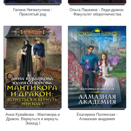
Галина Нигматулина -
Ольга Пашнина - Леди-дракон.
Проклятый род
Факультет оборотничества
Анна Кувайкова - Мантикора и
Екатерина Полянская -
Дракон: Вернуться и вернуть.
Алмазная академия
Эпизод I