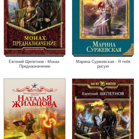
Евгений Щепетнов - Монах.
Марина Суржевская - Я тебя
Предназначение
рисую