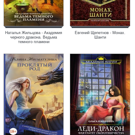
Наталья Жильцова - Академия
Евгений Щепетнов - Монах.
черного дракона. Ведьма
Шанти
темного пламени