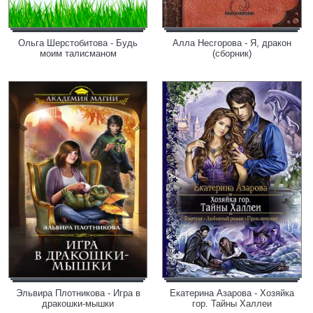
Ольга Шерстобитова - Будь
Алла Несгорова - Я, дракон
моим талисманом
(сборник)
Эльвира Плотникова - Игра в
Екатерина Азарова - Хозяйка
дракошки-мышки
гор. Тайны Халлеи