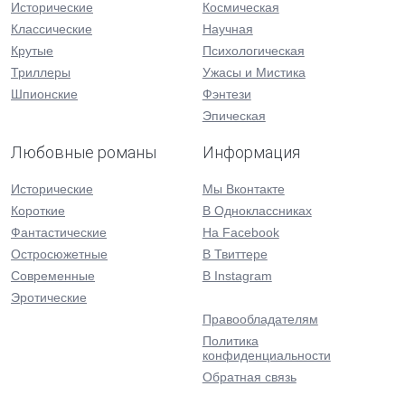
Исторические
Космическая
Классические
Научная
Крутые
Психологическая
Триллеры
Ужасы и Мистика
Шпионские
Фэнтези
Эпическая
Любовные романы
Информация
Исторические
Мы Вконтакте
Короткие
В Одноклассниках
Фантастические
На Facebook
Остросюжетные
В Твиттере
Современные
В Instagram
Эротические
Правообладателям
Политика
конфиденциальности
Обратная связь