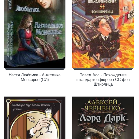
Настя Любимка - Анжелика
Павел Асс - Похождения
Монсорье (СИ)
штандартенфюрера CC фон
Штирлица