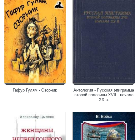
Гафур Гулям - Озорник
Антология - Русская эпиграмма
второй половины XVII - начала
XX в.