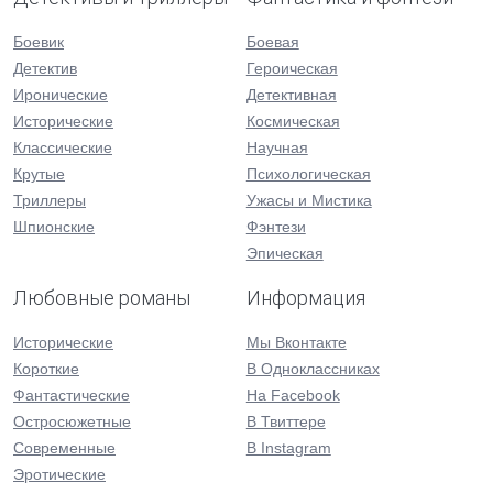
Боевик
Боевая
Детектив
Героическая
Иронические
Детективная
Исторические
Космическая
Классические
Научная
Крутые
Психологическая
Триллеры
Ужасы и Мистика
Шпионские
Фэнтези
Эпическая
Любовные романы
Информация
Исторические
Мы Вконтакте
Короткие
В Одноклассниках
Фантастические
На Facebook
Остросюжетные
В Твиттере
Современные
В Instagram
Эротические