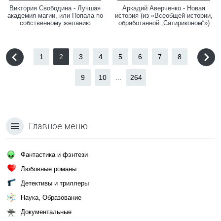
Виктория Свободина - Лучшая
Аркадий Аверченко - Новая
академия магии, или Попала по
история (из «Всеобщей истории,
собственному желанию
обработанной „Сатириконом“»)
1
2
3
4
5
6
7
8
9
10
...
264
Главное меню
Фантастика и фэнтези
Любовные романы
Детективы и триллеры
Наука, Образование
Документальные