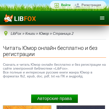
Войти
Регистрация
LibFox
»
Книги
»
Юмор
» Страница 2
Читать Юмор онлайн бесплатно и без
регистрации
Скачать и читать Юмор онлайн бесплатно и без регистрации на
сайте электронной библиотеки «LibFox».
Все полные и интересные русские книги жанра Юмор в
форматах fb2, epub, doc, pdf, txt на ПК и андройд.
Авторские права