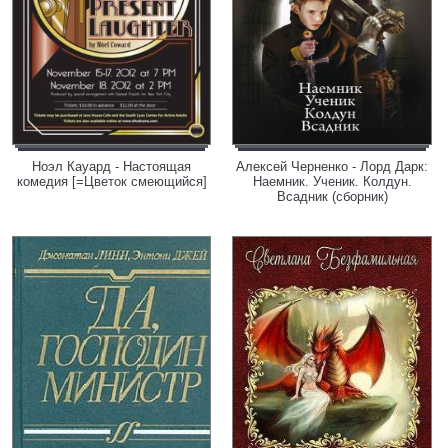
Ноэл Кауард - Настоящая
Алексей Черненко - Лорд Дарк:
комедия [=Цветок смеющийся]
Наемник. Ученик. Колдун.
Всадник (сборник)