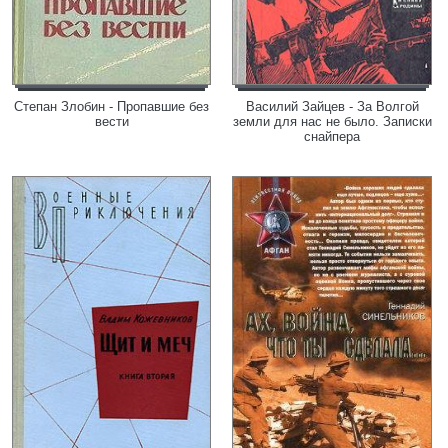
Степан Злобин - Пропавшие без
Василий Зайцев - За Волгой
вести
земли для нас не было. Записки
снайпера