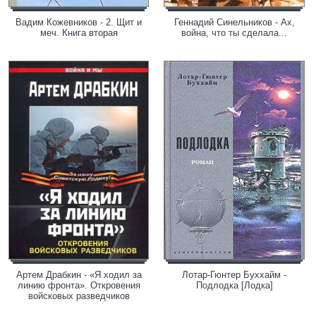
Вадим Кожевников - 2. Щит и
Геннадий Синельников - Ах,
меч. Книга вторая
война, что ты сделала...
Артем Драбкин - «Я ходил за
Лотар-Гюнтер Буххайм -
линию фронта». Откровения
Подлодка [Лодка]
войсковых разведчиков