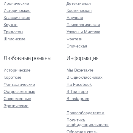
Иронические
Детективная
Исторические
Космическая
Классические
Научная
Крутые
Психологическая
Триллеры
Ужасы и Мистика
Шпионские
Фэнтези
Эпическая
Любовные романы
Информация
Исторические
Мы Вконтакте
Короткие
В Одноклассниках
Фантастические
На Facebook
Остросюжетные
В Твиттере
Современные
В Instagram
Эротические
Правообладателям
Политика
конфиденциальности
Обратная связь