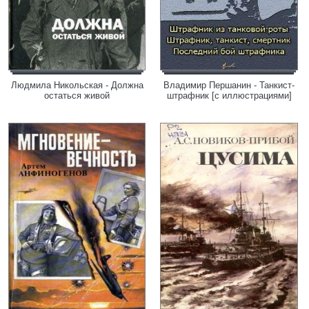
Людмила Никольская - Должна
Владимир Першанин - Танкист-
остаться живой
штрафник [с иллюстрациями]