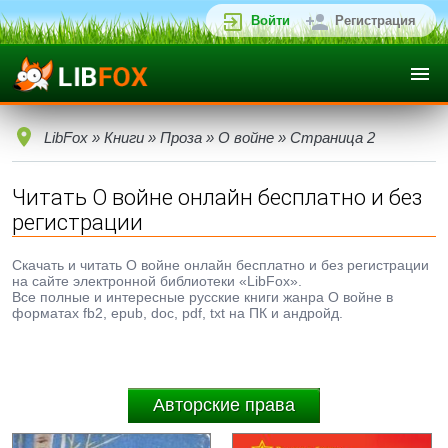
Войти
Регистрация
LibFox
»
Книги
»
Проза
»
О войне
» Страница 2
Читать О войне онлайн бесплатно и без
регистрации
Скачать и читать О войне онлайн бесплатно и без регистрации
на сайте электронной библиотеки «LibFox».
Все полные и интересные русские книги жанра О войне в
форматах fb2, epub, doc, pdf, txt на ПК и андройд.
Авторские права