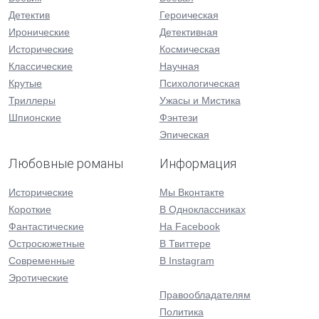
Детектив
Героическая
Иронические
Детективная
Исторические
Космическая
Классические
Научная
Крутые
Психологическая
Триллеры
Ужасы и Мистика
Шпионские
Фэнтези
Эпическая
Любовные романы
Информация
Исторические
Мы Вконтакте
Короткие
В Одноклассниках
Фантастические
На Facebook
Остросюжетные
В Твиттере
Современные
В Instagram
Эротические
Правообладателям
Политика