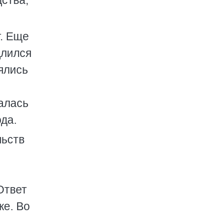
ства,
т. Еще
длился
нялись
алась
ода.
льств
Ответ
же. Во