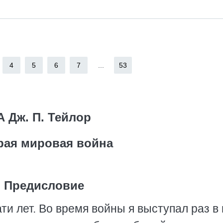
4
5
6
7
...
53
А Дж. П. Тейлор
рая мировая война
Предисловие
ати лет. Во время войны я выступал раз в