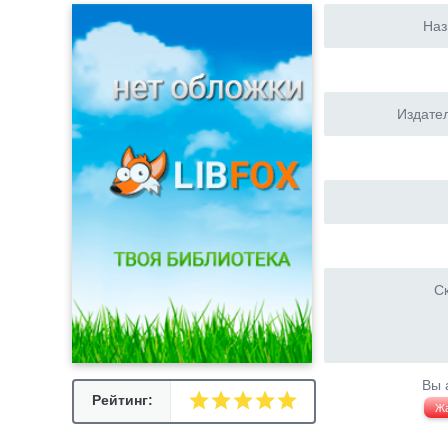
Наз
Издател
Ск
Вы 
Рейтинг:
Ж