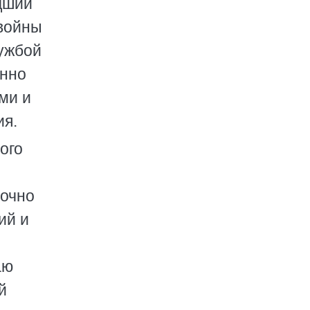
дший
 войны
лужбой
янно
ми и
ия.
ого
точно
ий и
аю
й