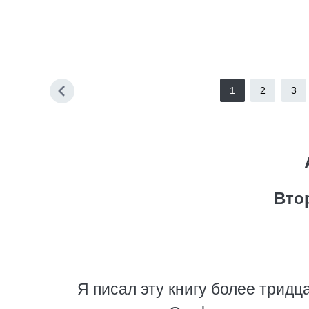
1
2
3
Вто
Я писал эту книгу более тридц