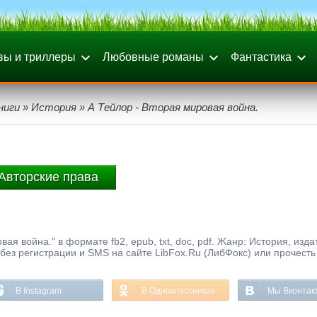
вы и триллеры
Любовные романы
Фантастика
ниги
»
История
» А Тейлор - Вторая мировая война.
Авторские права
ая война." в формате fb2, epub, txt, doc, pdf. Жанр: История, изда
 без регистрации и SMS на сайте LibFox.Ru (ЛибФокс) или прочесть
В Instagram
В Одноклассниках
Мы Вконтак