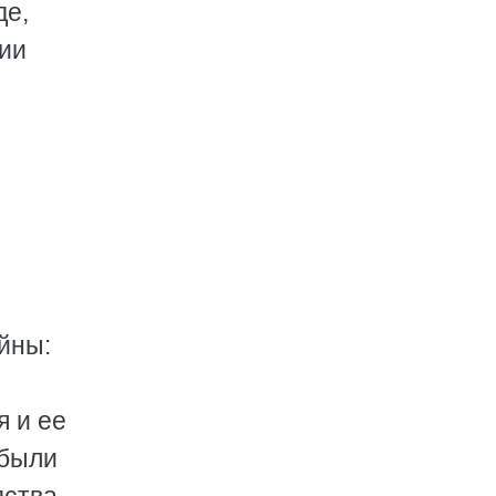
де,
рии
йны:
я и ее
 были