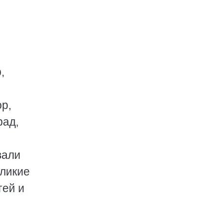
,
р,
рад,
вали
еликие
тей и