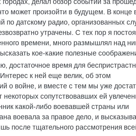
х городах, делал обзор событий за проше
что может произойти в будущем. В конце
ий по датскому радио, организованных с
езвозвратно утрачены. С тех пор я посто
нного времени, много размышлял над ни
высказать кое-какие полезные соображен
ю, достаточное время для беспристрастн
 Интерес к ней еще велик, об этом
ий о войне, и вместе с тем мы уже доста
от некоторых сопутствовавших ей увлечен
онник какой-либо воевавшей страны или
рана воевала за правое дело, и высказыв
шь после тщательного рассмотрения все