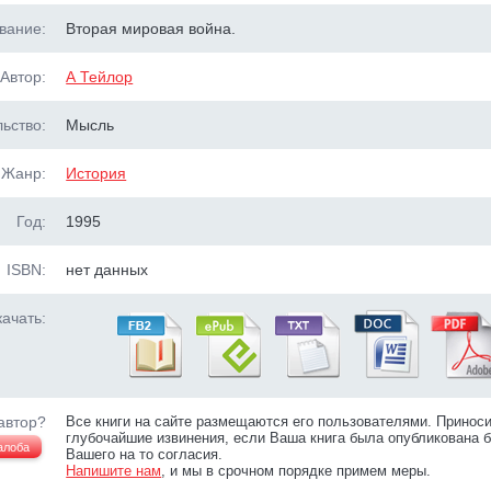
вание:
Вторая мировая война.
Автор:
А Тейлор
ьство:
Мысль
Жанр:
История
Год:
1995
ISBN:
нет данных
ачать:
автор?
Все книги на сайте размещаются его пользователями. Принос
глубочайшие извинения, если Ваша книга была опубликована б
алоба
Вашего на то согласия.
Напишите нам
, и мы в срочном порядке примем меры.