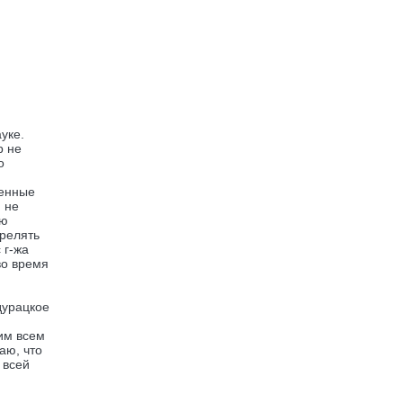
уке.
р не
о
оенные
 не
ую
релять
 г-жа
во время
дурацкое
 им всем
аю, что
 всей