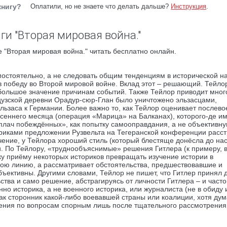
книгу?
Оплатили, но не знаете что делать дальше?
Инструкция
.
ги "Вторая мировая война."
 "Вторая мировая война." читать бесплатно онлайн.
остоятельно, а не следовать общим тенденциям в исторической на
в победу во Второй мировой войне. Вклад этот – решающий. Тейло
т большое значение причинам событий. Также Тейлор приводит мног
цузской деревни Орадур-сюр-Глан было уничтожено эльзасцами,
ьзаса к Германии. Более важно то, как Тейлор оценивает послев
сеннего месяца (операция «Марица» на Балканах), которого-де им
«плач побеждённых», как попытку самооправдания, а не объективн
риками предложении Рузвельта на Тегеранской конференции расст
чение, у Тейлора хороший стиль (который блестяще донёсла до нас
ии. По Тейлору, «труднообъяснимые» решения Гитлера (к примеру, 
ку приёму некоторых историков превращать изучение истории в
свою линию, а рассматривает обстоятельства, предшествовавшие и
ъективны. Другими словами, Тейлор не пишет, что Гитлер принял 
ства и само решение, абстрагируясь от личности Гитлера – и часто
но историка, а не военного историка, или журналиста (не в обиду
как сторонник какой-либо воевавшей страны или коалиции, хотя дум
дения по вопросам спорным лишь после тщательного рассмотрения