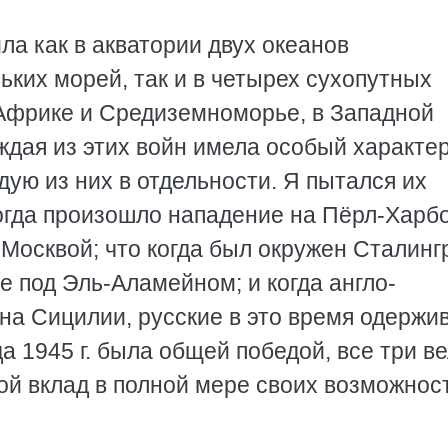
ла как в акватории двух океанов
льких морей, так и в четырех сухопутных
 Африке и Средиземноморье, в Западной
ждая из этих войн имела особый характер
ую из них в отдельности. Я пытался их
когда произошло нападение на Пёрл-Харбо
Москвой; что когда был окружен Сталинг
 под Эль-Аламейном; и когда англо-
на Сицилии, русские в это время одержи
а 1945 г. была общей победой, все три в
ой вклад в полной мере своих возможнос