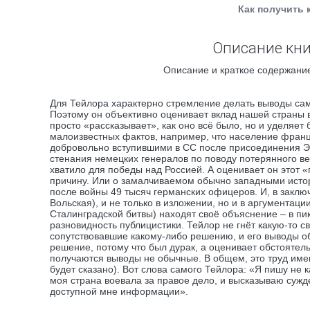
Как получить 
Описание кни
Описание и краткое содержание
Для Тейлора характерно стремление делать выводы сам
Поэтому он объективно оценивает вклад нашей страны 
просто «рассказывает», как оно всё было, но и уделяе
малоизвестных фактов, например, что население фран
добровольно вступившими в СС после присоединения Эл
стенания немецких генералов по поводу потерянного ве
хватило для победы над Россией. А оценивает он этот 
причину. Или о замалчиваемом обычно западными исто
после войны 49 тысяч германских офицеров. И, в заклю
Вольская), и не только в изложении, но и в аргументац
Сталинградской битвы) находят своё объяснение – в пи
разновидность публицистики. Тейлор не гнёт какую-то 
сопутствовавшие какому-либо решению, и его выводы об
решение, потому что был дурак, а оценивает обстоятель
получаются выводы не обычные. В общем, это труд имен
будет сказано). Вот слова самого Тейлора: «Я пишу не 
моя страна воевала за правое дело, и высказываю суж
доступной мне информации».