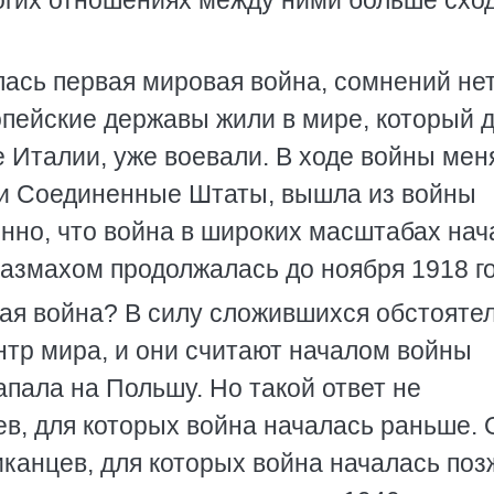
огих отношениях между ними больше сход
лась первая мировая война, сомнений не
ропейские державы жили в мире, который 
оме Италии, уже воевали. В ходе войны ме
я и Соединенные Штаты, вышла из войны
енно, что война в широких масштабах нач
е размахом продолжалась до ноября 1918 г
вая война? В силу сложившихся обстояте
нтр мира, и они считают началом войны
напала на Польшу. Но такой ответ не
в, для которых война началась раньше. 
иканцев, для которых война началась поз