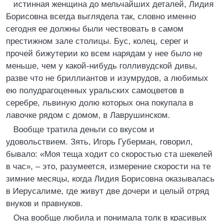
истинная женщина до мельчайших деталей, Лидия
Борисовна всегда выглядела так, словно именно
сегодня ее должны были чествовать в самом
престижном зале столицы. Бус, колец, серег и
прочей бижутерии ко всем нарядам у нее было не
меньше, чем у какой-нибудь голливудской дивы,
разве что не бриллиантов и изумрудов, а любимых
ею полудрагоценных уральских самоцветов в
серебре, львиную долю которых она покупала в
лавочке рядом с домом, в Лаврушинском.
Вообще тратила деньги со вкусом и
удовольствием. Зять, Игорь Губерман, говорил,
бывало: «Моя теща ходит со скоростью ста шекелей
в час», – это, разумеется, измерение скорости на те
зимние месяцы, когда Лидия Борисовна оказывалась
в Иерусалиме, где живут две дочери и целый отряд
внуков и правнуков.
Она вообще любила и понимала толк в красивых