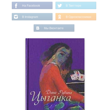
На Facebook
В Твиттере
В Instagram
В Одноклассниках
Мы Вконтакте