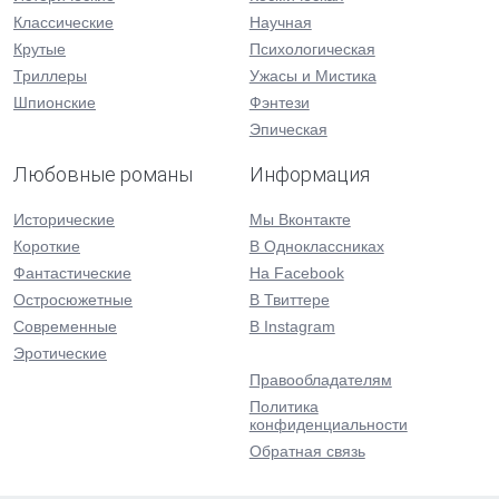
Классические
Научная
Крутые
Психологическая
Триллеры
Ужасы и Мистика
Шпионские
Фэнтези
Эпическая
Любовные романы
Информация
Исторические
Мы Вконтакте
Короткие
В Одноклассниках
Фантастические
На Facebook
Остросюжетные
В Твиттере
Современные
В Instagram
Эротические
Правообладателям
Политика
конфиденциальности
Обратная связь