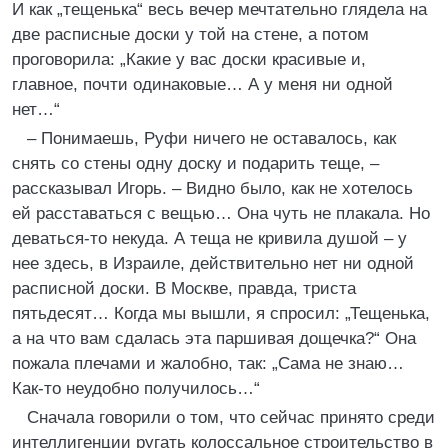
И как „тещенька“ весь вечер мечтательно глядела на
две расписные доски у той на стене, а потом
проговорила: „Какие у вас доски красивые и,
главное, почти одинаковые… А у меня ни одной
нет…“
– Понимаешь, Руфи ничего не оставалось, как
снять со стены одну доску и подарить теще, –
рассказывал Игорь. – Видно было, как не хотелось
ей расставаться с вещью… Она чуть не плакала. Но
деваться-то некуда. А теща не кривила душой – у
нее здесь, в Израиле, действительно нет ни одной
расписной доски. В Москве, правда, триста
пятьдесят… Когда мы вышли, я спросил: „Тещенька,
а на что вам сдалась эта паршивая дощечка?“ Она
пожала плечами и жалобно, так: „Сама не знаю…
Как-то неудобно получилось…“
Сначала говорили о том, что сейчас принято среди
интеллигенции ругать колоссальное строительство в