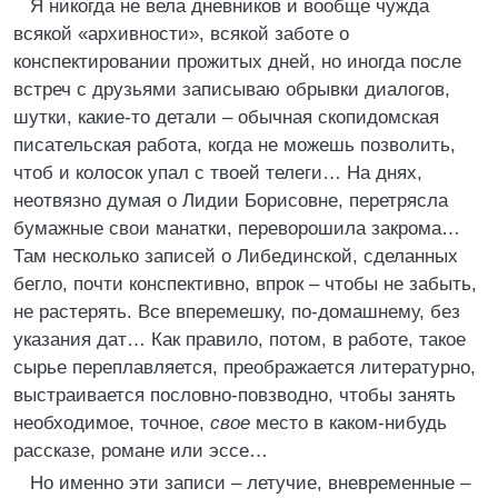
Я никогда не вела дневников и вообще чужда
всякой «архивности», всякой заботе о
конспектировании прожитых дней, но иногда после
встреч с друзьями записываю обрывки диалогов,
шутки, какие-то детали – обычная скопидомская
писательская работа, когда не можешь позволить,
чтоб и колосок упал с твоей телеги… На днях,
неотвязно думая о Лидии Борисовне, перетрясла
бумажные свои манатки, переворошила закрома…
Там несколько записей о Либединской, сделанных
бегло, почти конспективно, впрок – чтобы не забыть,
не растерять. Все вперемешку, по-домашнему, без
указания дат… Как правило, потом, в работе, такое
сырье переплавляется, преображается литературно,
выстраивается пословно-повзводно, чтобы занять
необходимое, точное,
свое
место в каком-нибудь
рассказе, романе или эссе…
Но именно эти записи – летучие, вневременные –