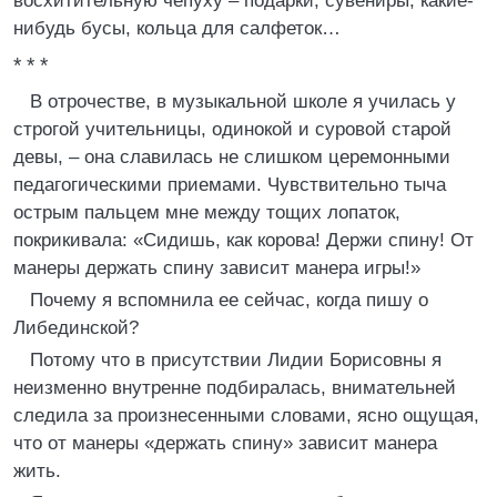
восхитительную чепуху – подарки, сувениры, какие-
нибудь бусы, кольца для салфеток…
* * *
В отрочестве, в музыкальной школе я училась у
строгой учительницы, одинокой и суровой старой
девы, – она славилась не слишком церемонными
педагогическими приемами. Чувствительно тыча
острым пальцем мне между тощих лопаток,
покрикивала: «Сидишь, как корова! Держи спину! От
манеры держать спину зависит манера игры!»
Почему я вспомнила ее сейчас, когда пишу о
Либединской?
Потому что в присутствии Лидии Борисовны я
неизменно внутренне подбиралась, внимательней
следила за произнесенными словами, ясно ощущая,
что от манеры «держать спину» зависит манера
жить.