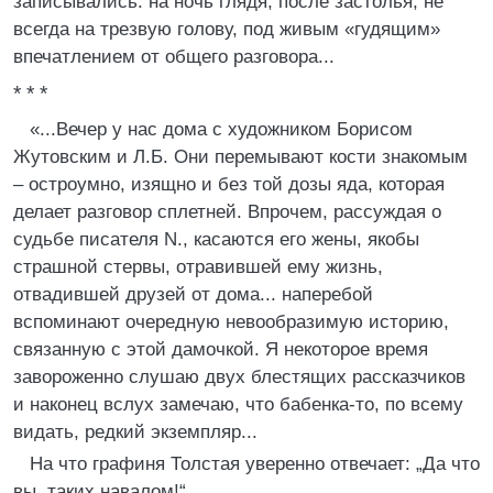
записывались: на ночь глядя, после застолья, не
всегда на трезвую голову, под живым «гудящим»
впечатлением от общего разговора...
* * *
«...Вечер у нас дома с художником Борисом
Жутовским и Л.Б. Они перемывают кости знакомым
– остроумно, изящно и без той дозы яда, которая
делает разговор сплетней. Впрочем, рассуждая о
судьбе писателя N., касаются его жены, якобы
страшной стервы, отравившей ему жизнь,
отвадившей друзей от дома... наперебой
вспоминают очередную невообразимую историю,
связанную с этой дамочкой. Я некоторое время
завороженно слушаю двух блестящих рассказчиков
и наконец вслух замечаю, что бабенка-то, по всему
видать, редкий экземпляр...
На что графиня Толстая уверенно отвечает: „Да что
вы, таких навалом!“