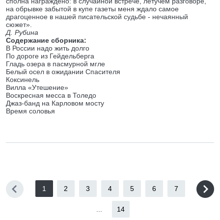
сполна награждено: в случайной встрече, летучем разговоре,
на обрывке забытой в купе газеты меня ждало самое
драгоценное в нашей писательской судьбе - нечаянный
сюжет».
Д. Рубина
Содержание сборника:
В России надо жить долго
По дороге из Гейдельберга
Гладь озера в пасмурной мгле
Белый осел в ожидании Спасителя
Коксинель
Вилла «Утешение»
Воскресная месса в Толедо
Джаз-банд на Карловом мосту
Время соловья
1
2
3
4
5
6
7
...
14