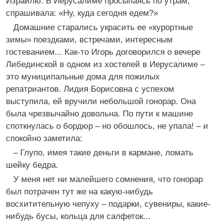
Израилю. В Иерусалиме просыпаясь по утрам,
спрашивала: «Ну, куда сегодня едем?»
Домашние старались украсить ее «курортные
зимы» поездками, встречами, интересным
гостеванием... Как-то Игорь договорился о вечере
Либединской в одном из хостелей в Иерусалиме –
это муниципальные дома для пожилых
репатриантов. Лидия Борисовна с успехом
выступила, ей вручили небольшой гонорар. Она
была чрезвычайно довольна. По пути к машине
споткнулась о бордюр – но обошлось, не упала! – и
спокойно заметила:
– Глупо, имея такие деньги в кармане, ломать
шейку бедра.
У меня нет ни малейшего сомнения, что гонорар
был потрачен тут же на какую-нибудь
восхитительную чепуху – подарки, сувениры, какие-
нибудь бусы, кольца для салфеток...