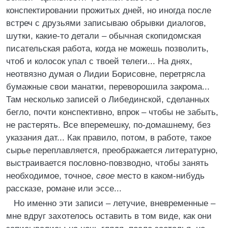
конспектировании прожитых дней, но иногда после
встреч с друзьями записываю обрывки диалогов,
шутки, какие-то детали – обычная скопидомская
писательская работа, когда не можешь позволить,
чтоб и колосок упал с твоей телеги... На днях,
неотвязно думая о Лидии Борисовне, перетрясла
бумажные свои манатки, переворошила закрома...
Там несколько записей о Либединской, сделанных
бегло, почти конспективно, впрок – чтобы не забыть,
не растерять. Все вперемешку, по-домашнему, без
указания дат... Как правило, потом, в работе, такое
сырье переплавляется, преображается литературно,
выстраивается пословно-повзводно, чтобы занять
необходимое, точное,
свое
место в каком-нибудь
рассказе, романе или эссе...
Но именно эти записи – летучие, вневременные –
мне вдруг захотелось оставить в том виде, как они