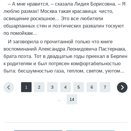
– А мне нравится, – сказала Лидия Борисовна. – Я
люблю размах! Москва такая красавица: чисто,
освещение роскошное... Это все любители
обшарпанных стен и поэтических развалин тоскуют
по помойкам...
И заговорила о прочитанной только что книге
воспоминаний Александра Леонидовича Пастернака,
брата поэта. Тот в двадцатые годы приехал в Берлин
к родителям и был потрясен комфортабельностью
быта: бесшумностью газа, теплом, светом, уютом...
1
2
3
4
5
6
7
...
14