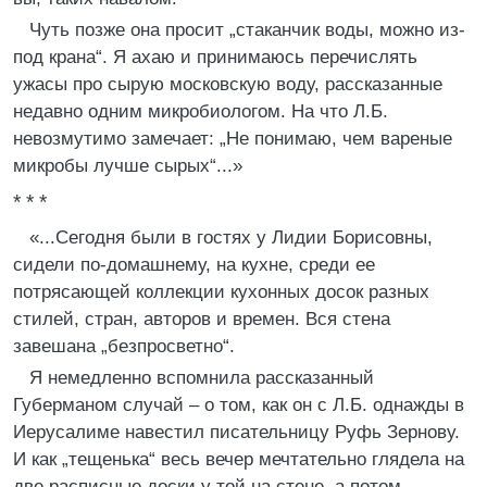
Чуть позже она просит „стаканчик воды, можно из-
под крана“. Я ахаю и принимаюсь перечислять
ужасы про сырую московскую воду, рассказанные
недавно одним микробиологом. На что Л.Б.
невозмутимо замечает: „Не понимаю, чем вареные
микробы лучше сырых“...»
* * *
«...Сегодня были в гостях у Лидии Борисовны,
сидели по-домашнему, на кухне, среди ее
потрясающей коллекции кухонных досок разных
стилей, стран, авторов и времен. Вся стена
завешана „безпросветно“.
Я немедленно вспомнила рассказанный
Губерманом случай – о том, как он с Л.Б. однажды в
Иерусалиме навестил писательницу Руфь Зернову.
И как „тещенька“ весь вечер мечтательно глядела на
две расписные доски у той на стене, а потом