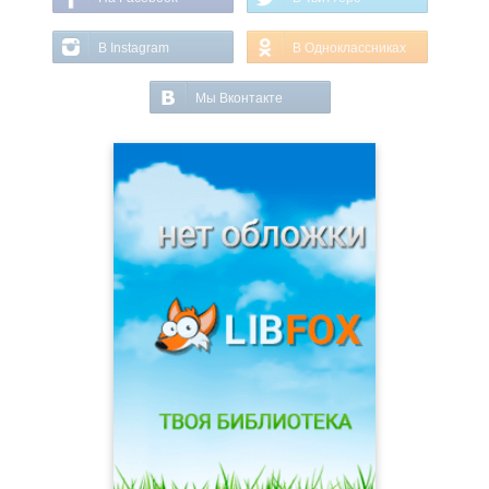
В Instagram
В Одноклассниках
Мы Вконтакте