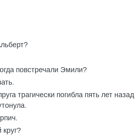
Альберт?
когда повстречали Эмили?
вать.
руга трагически погибла пять лет назад
утонула.
рпич.
 круг?