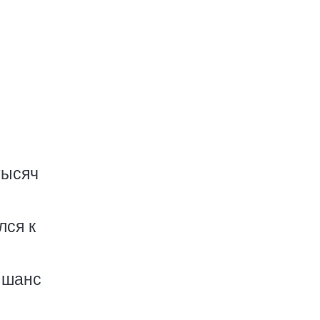
тысяч
лся к
 шанс