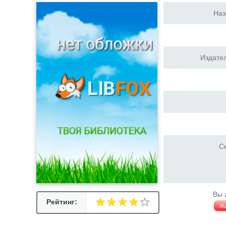
Наз
Издател
Ск
Вы 
Рейтинг:
Ж