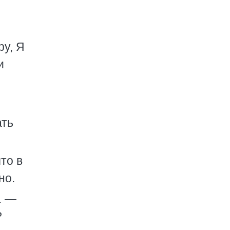
ру, Я
и
ать
то в
но.
. —
?