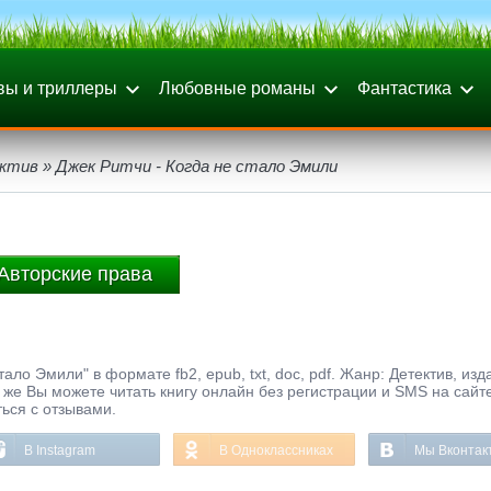
вы и триллеры
Любовные романы
Фантастика
ктив
» Джек Ритчи - Когда не стало Эмили
Авторские права
ало Эмили" в формате fb2, epub, txt, doc, pdf. Жанр: Детектив, изд
 же Вы можете читать книгу онлайн без регистрации и SMS на сайт
ься с отзывами.
В Instagram
В Одноклассниках
Мы Вконтак