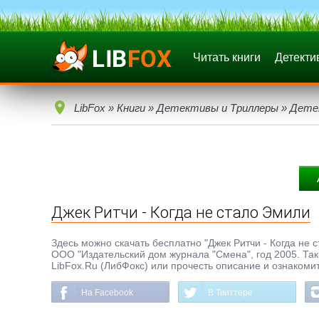
Читать книги
Детекти
LibFox
»
Книги
»
Детективы и Триллеры
»
Дете
Джек Ритчи - Когда не стало Эмили
Здесь можно скачать бесплатно "Джек Ритчи - Когда не ст
ООО "Издательский дом журнала "Смена", год 2005. Так
LibFox.Ru (ЛибФокс) или прочесть описание и ознакомит
На Facebook
В Твиттере