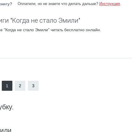
книгу?
Оплатили, но не знаете что делать дальше?
Инструкция
.
ги "Когда не стало Эмили"
е "Когда не стало Эмили" читать бесплатно онлайн.
1
2
3
убку.
или.