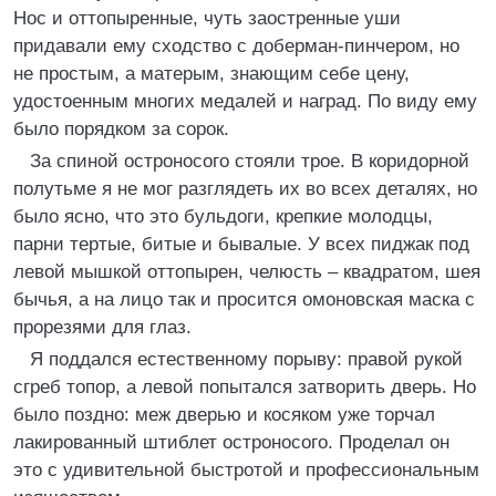
Нос и оттопыренные, чуть заостренные уши
придавали ему сходство с доберман-пинчером, но
не простым, а матерым, знающим себе цену,
удостоенным многих медалей и наград. По виду ему
было порядком за сорок.
За спиной остроносого стояли трое. В коридорной
полутьме я не мог разглядеть их во всех деталях, но
было ясно, что это бульдоги, крепкие молодцы,
парни тертые, битые и бывалые. У всех пиджак под
левой мышкой оттопырен, челюсть – квадратом, шея
бычья, а на лицо так и просится омоновская маска с
прорезями для глаз.
Я поддался естественному порыву: правой рукой
сгреб топор, а левой попытался затворить дверь. Но
было поздно: меж дверью и косяком уже торчал
лакированный штиблет остроносого. Проделал он
это с удивительной быстротой и профессиональным