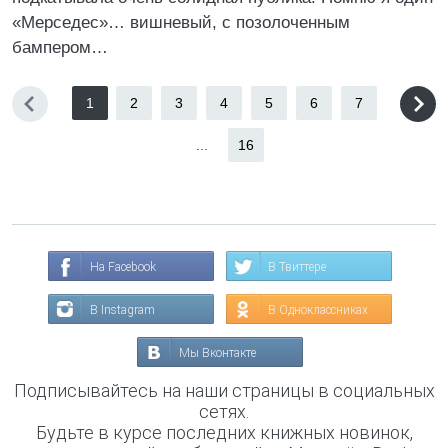
«Мерседес»… вишневый, с позолоченным
бампером…
1
2
3
4
5
6
7
...
16
На Facebook
В Твиттере
В Instagram
В Одноклассниках
Мы Вконтакте
Подписывайтесь на наши страницы в социальных
сетях.
Будьте в курсе последних книжных новинок,