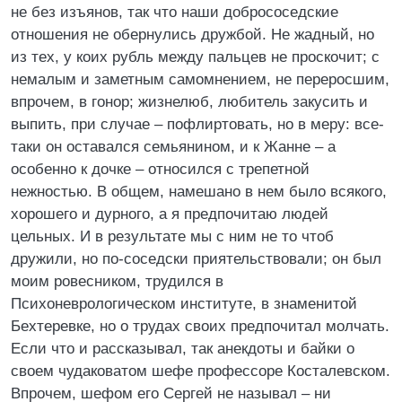
не без изъянов, так что наши добрососедские
отношения не обернулись дружбой. Не жадный, но
из тех, у коих рубль между пальцев не проскочит; с
немалым и заметным самомнением, не переросшим,
впрочем, в гонор; жизнелюб, любитель закусить и
выпить, при случае – пофлиртовать, но в меру: все-
таки он оставался семьянином, и к Жанне – а
особенно к дочке – относился с трепетной
нежностью. В общем, намешано в нем было всякого,
хорошего и дурного, а я предпочитаю людей
цельных. И в результате мы с ним не то чтоб
дружили, но по-соседски приятельствовали; он был
моим ровесником, трудился в
Психоневрологическом институте, в знаменитой
Бехтеревке, но о трудах своих предпочитал молчать.
Если что и рассказывал, так анекдоты и байки о
своем чудаковатом шефе профессоре Косталевском.
Впрочем, шефом его Сергей не называл – ни