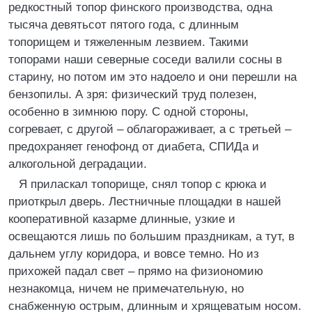
редкостный топор финского производства, одна
тысяча девятьсот пятого года, с длинным
топорищем и тяжеленным лезвием. Такими
топорами наши северные соседи валили сосны в
старину, но потом им это надоело и они перешли на
бензопилы. А зря: физический труд полезен,
особенно в зимнюю пору. С одной стороны,
согревает, с другой – облагораживает, а с третьей –
предохраняет генофонд от диабета, СПИДа и
алкогольной деградации.
Я приласкал топорище, снял топор с крюка и
приоткрыл дверь. Лестничные площадки в нашей
кооперативной казарме длинные, узкие и
освещаются лишь по большим праздникам, а тут, в
дальнем углу коридора, и вовсе темно. Но из
прихожей падал свет – прямо на физиономию
незнакомца, ничем не примечательную, но
снабженную острым, длинным и хрящеватым носом.