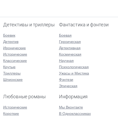
Детективы и триллеры
Фантастика и фэнтези
Боевик
Боевая
Детектив
Героическая
Иронические
Детективная
Исторические
Космическая
Классические
Научная
Крутые
Психологическая
Триллеры
Ужасы и Мистика
Шпионские
Фэнтези
Эпическая
Любовные романы
Информация
Исторические
Мы Вконтакте
Короткие
В Одноклассниках