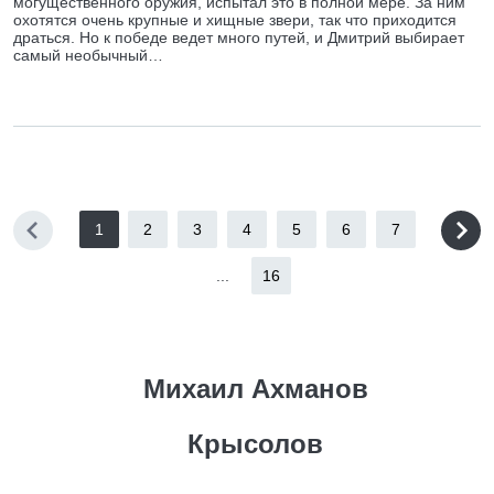
могущественного оружия, испытал это в полной мере. За ним
охотятся очень крупные и хищные звери, так что приходится
драться. Но к победе ведет много путей, и Дмитрий выбирает
самый необычный…
1
2
3
4
5
6
7
...
16
Михаил Ахманов
Крысолов