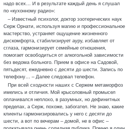
надо всех… И в результате каждый день я слушал
по «кухонному радио»:
– Известный психолог, доктор эзотерических наук
Серж Орнати, используя магию и профессиональное
мастерство, устраняет ощущение жизненного
дискомфорта, стабилизирует ауру, избавляет от
сглаза, гармонизирует семейные отношения,
помогает освободиться от алкогольной зависимости
без ведома больного. Прием в офисе на Садовой,
пятьдесят, ежедневно с десяти до шести. Запись по
телефону… – Далее следовал телефон.
При всей сходности наших с Сержем метаморфоз
имелись и отличия. Мой крысоловный промысел
оплачивался неплохо, в разумных, но дефинитных
пределах, а Серж, похоже, забогател. Не знаю, какие
клиенты гармонизировались у него с десяти до
шести, а вот по вечерам – домой, не в офис –
подкатывала очень солидная публика. Помню я один