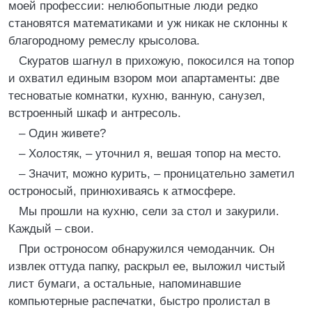
моей профессии: нелюбопытные люди редко
становятся математиками и уж никак не склонны к
благородному ремеслу крысолова.
Скуратов шагнул в прихожую, покосился на топор
и охватил единым взором мои апартаменты: две
тесноватые комнатки, кухню, ванную, санузел,
встроенный шкаф и антресоль.
– Один живете?
– Холостяк, – уточнил я, вешая топор на место.
– Значит, можно курить, – проницательно заметил
остроносый, принюхиваясь к атмосфере.
Мы прошли на кухню, сели за стол и закурили.
Каждый – свои.
При остроносом обнаружился чемоданчик. Он
извлек оттуда папку, раскрыл ее, выложил чистый
лист бумаги, а остальные, напоминавшие
компьютерные распечатки, быстро пролистал в