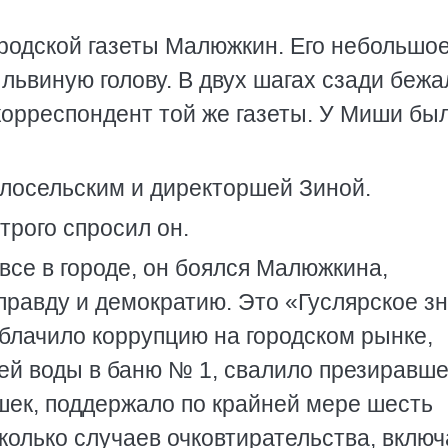
ородской газеты Малюжкин. Его небольшо
львиную голову. В двух шагах сзади бежа
корреспондент той же газеты. У Миши бы
лосельским и директоршей Зиной.
трого спросил он.
 все в городе, он боялся Малюжкина,
 правду и демократию. Это «Гуслярское з
лачило коррупцию на городском рынке,
ей воды в баню № 1, свалило презиравше
шек, поддержало по крайней мере шесть
олько случаев очковтирательства, включ