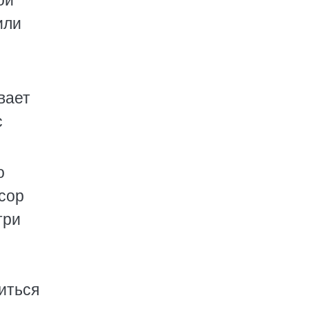
ой
или
вает
с
о
сор
три
иться