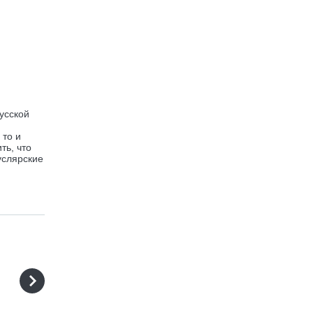
усской
 то и
ть, что
услярские