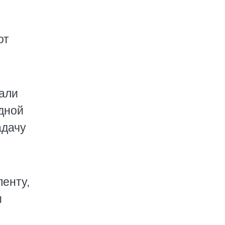
от
жали
одной
адачу
енту,
м