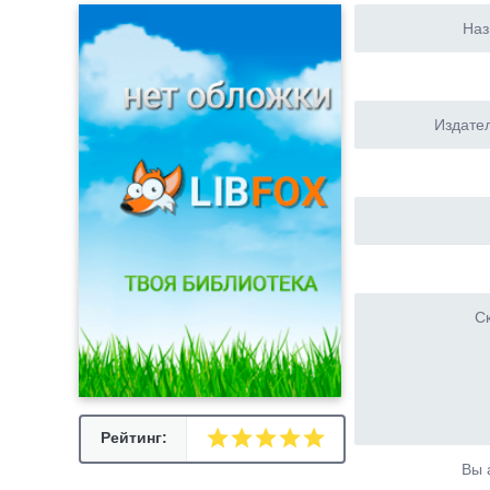
Наз
Издател
Ск
Рейтинг:
Вы 