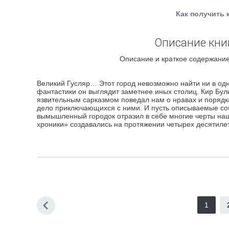
Как получить 
Описание кни
Описание и краткое содержание
Великий Гусляр… Этот город невозможно найти ни в одн
фантастики он выглядит заметнее иных столиц. Кир Б
язвительным сарказмом поведал нам о нравах и порядка
дело приключающихся с ними. И пусть описываемые соб
вымышленный городок отразил в себе многие черты на
хроники» создавались на протяжении четырех десятилет
1