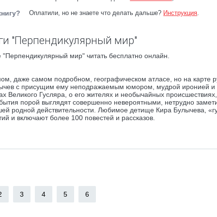
книгу?
Оплатили, но не знаете что делать дальше?
Инструкция
.
ги "Перпендикулярный мир"
 "Перпендикулярный мир" читать бесплатно онлайн.
ом, даже самом подробном, географическом атласе, но на карте р
улычев с присущим ему неподражаемым юмором, мудрой иронией и
х Великого Гусляра, о его жителях и необычайных происшествиях,
ытия порой выглядят совершенно невероятными, нетрудно замети
шей родной действительности. Любимое детище Кира Булычева, «г
ий и включают более 100 повестей и рассказов.
2
3
4
5
6