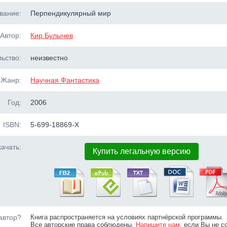
вание:
Перпендикулярный мир
Автор:
Кир Булычев
ьство:
неизвестно
Жанр:
Научная Фантастика
Год:
2006
ISBN:
5-699-18869-Х
ачать:
Купить легальную версию
автор?
Книга распространяется на условиях партнёрской программы.
Все авторские права соблюдены.
Напишите нам
, если Вы не с