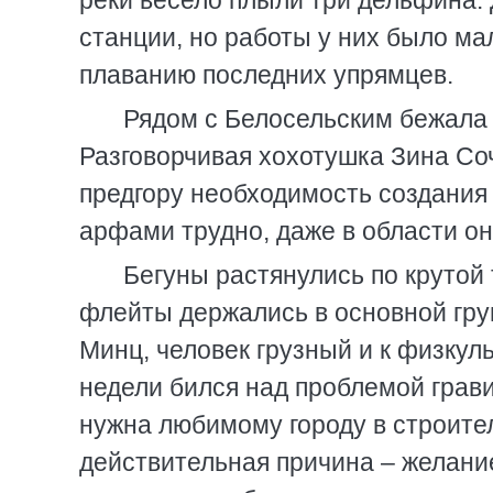
реки весело плыли три дельфина.
станции, но работы у них было ма
плаванию последних упрямцев.
Рядом с Белосельским бежала
Разговорчивая хохотушка Зина Соч
предгору необходимость создания 
арфами трудно, даже в области он
Бегуны растянулись по крутой 
флейты держались в основной гру
Минц, человек грузный и к физкул
недели бился над проблемой грави
нужна любимому городу в строител
действительная причина – желани