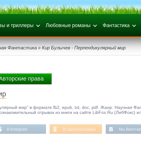
вы и триллеры
Любовные романы
Фантастика
ная Фантастика
» Кир Булычев - Перпендикулярный мир
Авторские права
ир
лярный мир" в формате fb2, epub, txt, doc, pdf. Жанр: Научная Фа
 ознакомительный отрывок из книги на сайте LibFox.Ru (ЛибФокс) и
В Instagram
В Одноклассниках
Мы Вконтак