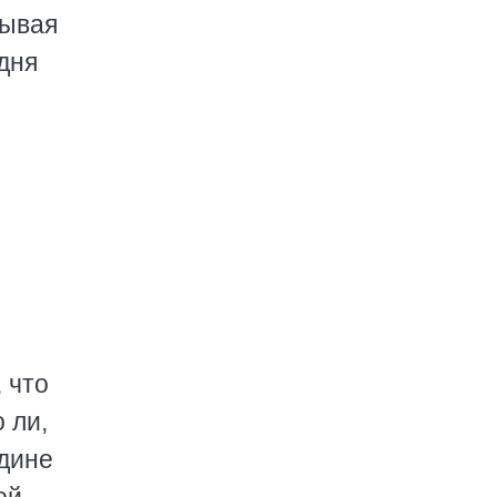
рывая
дня
 что
 ли,
едине