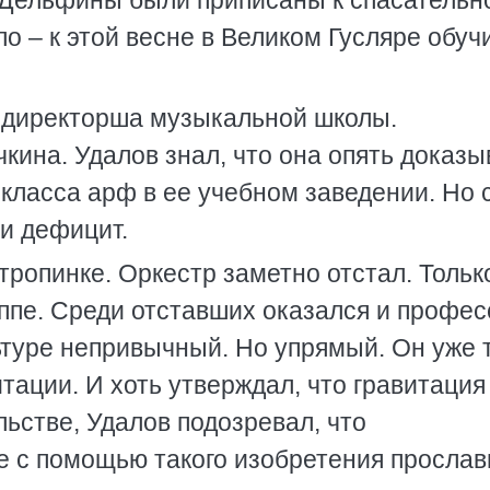
 Дельфины были приписаны к спасательн
ло – к этой весне в Великом Гусляре обуч
 директорша музыкальной школы.
кина. Удалов знал, что она опять доказы
класса арф в ее учебном заведении. Но 
и дефицит.
тропинке. Оркестр заметно отстал. Тольк
ппе. Среди отставших оказался и профес
ьтуре непривычный. Но упрямый. Он уже 
тации. И хоть утверждал, что гравитация
ьстве, Удалов подозревал, что
е с помощью такого изобретения прослав