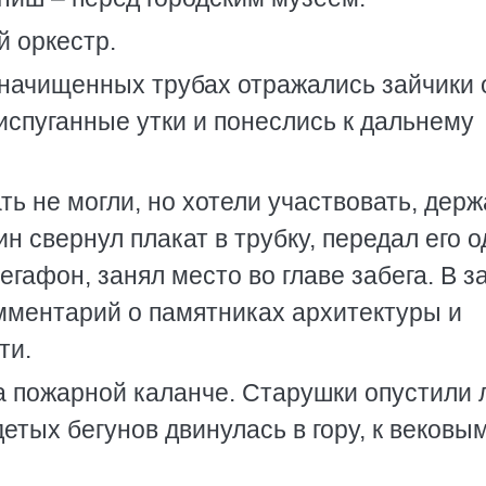
й оркестр.
в начищенных трубах отражались зайчики 
испуганные утки и понеслись к дальнему
ть не могли, но хотели участвовать, дер
н свернул плакат в трубку, передал его 
мегафон, занял место во главе забега. В з
мментарий о памятниках архитектуры и
ти.
 пожарной каланче. Старушки опустили л
етых бегунов двинулась в гору, к вековы