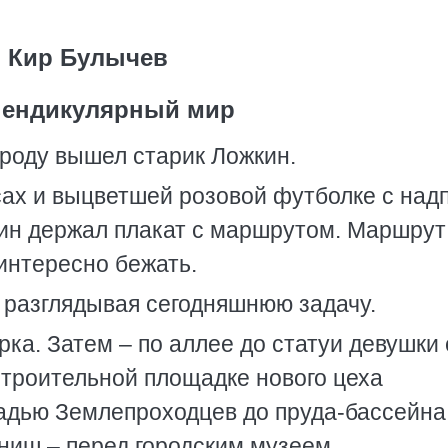
Кир Булычев
пендикулярный мир
ароду вышел старик Ложкин.
сах и выцветшей розовой футболке с над
ин держал плакат с маршрутом. Маршрут
интересно бежать.
, разглядывая сегодняшнюю задачу.
рка. Затем – по аллее до статуи девушки 
 строительной площадке нового цеха
адью Землепроходцев до пруда-бассейна
иш – перед городским музеем.