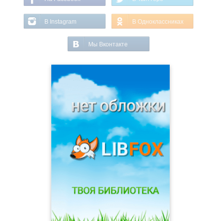
В Instagram
В Одноклассниках
Мы Вконтакте