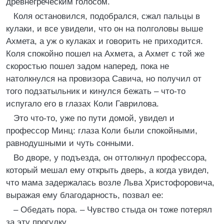
древнегреческим голосом.
Коля остановился, подобрался, сжал пальцы в
кулаки, и все увидели, что он на полголовы выше
Ахмета, а уж о кулаках и говорить не приходится.
Коля спокойно пошел на Ахмета, а Ахмет с той же
скоростью пошел задом наперед, пока не
натолкнулся на провизора Савича, но получил от
того подзатыльник и кинулся бежать – что-то
испугало его в глазах Коли Гаврилова.
Это что-то, уже по пути домой, увидел и
профессор Минц: глаза Коли были спокойными,
равнодушными и чуть сонными.
Во дворе, у подъезда, он оттолкнул профессора,
который мешал ему открыть дверь, а когда увидел,
что мама задержалась возле Льва Христофоровича,
выражая ему благодарность, позвал ее:
– Обедать пора. – Чувство стыда он тоже потерял
за эту прогулку.