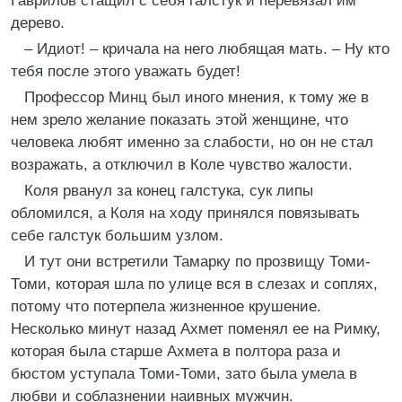
Гаврилов стащил с себя галстук и перевязал им
дерево.
– Идиот! – кричала на него любящая мать. – Ну кто
тебя после этого уважать будет!
Профессор Минц был иного мнения, к тому же в
нем зрело желание показать этой женщине, что
человека любят именно за слабости, но он не стал
возражать, а отключил в Коле чувство жалости.
Коля рванул за конец галстука, сук липы
обломился, а Коля на ходу принялся повязывать
себе галстук большим узлом.
И тут они встретили Тамарку по прозвищу Томи-
Томи, которая шла по улице вся в слезах и соплях,
потому что потерпела жизненное крушение.
Несколько минут назад Ахмет поменял ее на Римку,
которая была старше Ахмета в полтора раза и
бюстом уступала Томи-Томи, зато была умела в
любви и соблазнении наивных мужчин.