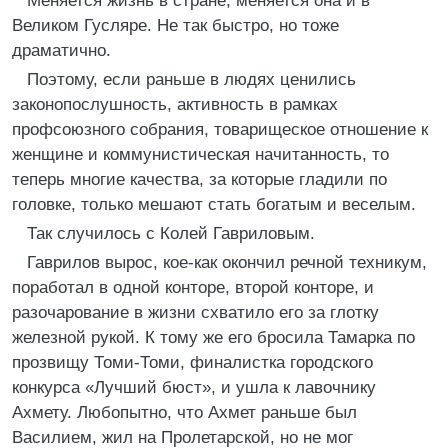
Меняется жизнь в стране, меняется она и в
Великом Гусляре. Не так быстро, но тоже
драматично.
Поэтому, если раньше в людях ценились
законопослушность, активность в рамках
профсоюзного собрания, товарищеское отношение к
женщине и коммунистическая начитанность, то
теперь многие качества, за которые гладили по
головке, только мешают стать богатым и веселым.
Так случилось с Колей Гавриловым.
Гаврилов вырос, кое-как окончил речной техникум,
поработал в одной конторе, второй конторе, и
разочарование в жизни схватило его за глотку
железной рукой. К тому же его бросила Тамарка по
прозвищу Томи-Томи, финалистка городского
конкурса «Лучший бюст», и ушла к лавочнику
Ахмету. Любопытно, что Ахмет раньше был
Василием, жил на Пролетарской, но не мог