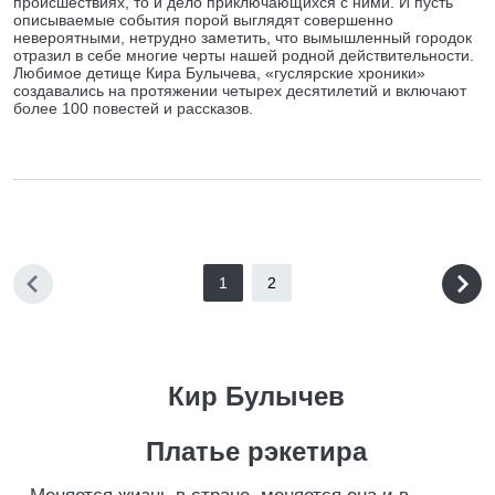
происшествиях, то и дело приключающихся с ними. И пусть
описываемые события порой выглядят совершенно
невероятными, нетрудно заметить, что вымышленный городок
отразил в себе многие черты нашей родной действительности.
Любимое детище Кира Булычева, «гуслярские хроники»
создавались на протяжении четырех десятилетий и включают
более 100 повестей и рассказов.
1
2
Кир Булычев
Платье рэкетира