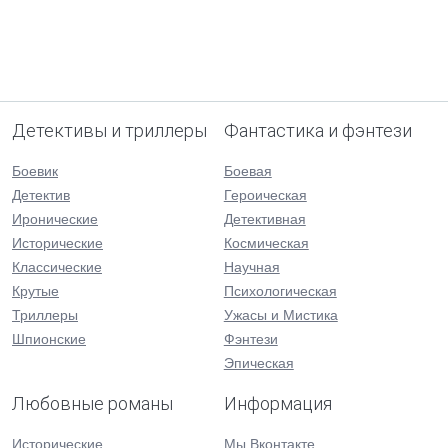
Детективы и триллеры
Фантастика и фэнтези
Боевик
Боевая
Детектив
Героическая
Иронические
Детективная
Исторические
Космическая
Классические
Научная
Крутые
Психологическая
Триллеры
Ужасы и Мистика
Шпионские
Фэнтези
Эпическая
Любовные романы
Информация
Исторические
Мы Вконтакте