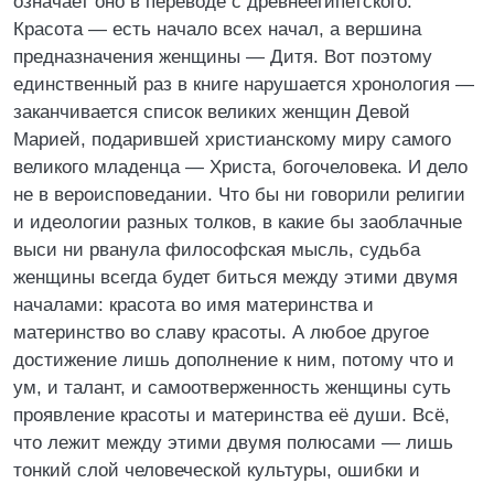
означает оно в переводе с древнеегипетского.
Красота — есть начало всех начал, а вершина
предназначения женщины — Дитя. Вот поэтому
единственный раз в книге нарушается хронология —
заканчивается список великих женщин Девой
Марией, подарившей христианскому миру самого
великого младенца — Христа, богочеловека. И дело
не в вероисповедании. Что бы ни говорили религии
и идеологии разных толков, в какие бы заоблачные
выси ни рванула философская мысль, судьба
женщины всегда будет биться между этими двумя
началами: красота во имя материнства и
материнство во славу красоты. А любое другое
достижение лишь дополнение к ним, потому что и
ум, и талант, и самоотверженность женщины суть
проявление красоты и материнства её души. Всё,
что лежит между этими двумя полюсами — лишь
тонкий слой человеческой культуры, ошибки и