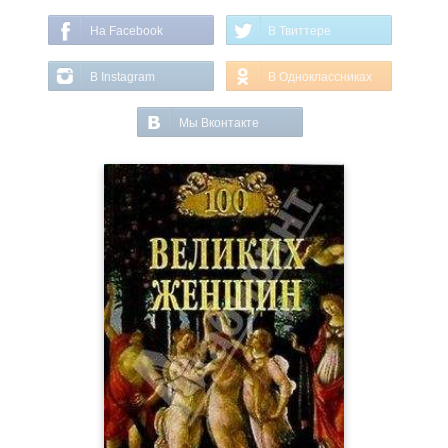
На Facebook
В Твиттере
В Instagram
В Одноклассниках
Мы Вконтакте