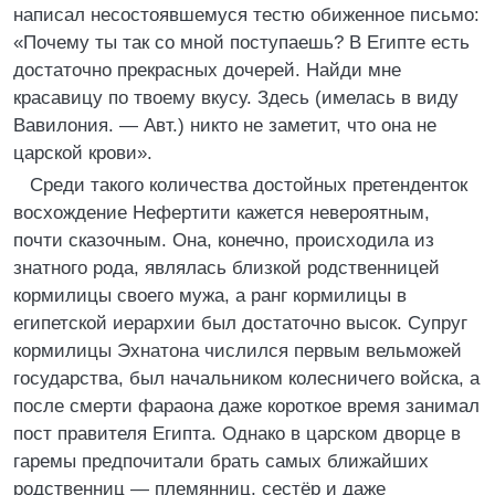
написал несостоявшемуся тестю обиженное письмо:
«Почему ты так со мной поступаешь? В Египте есть
достаточно прекрасных дочерей. Найди мне
красавицу по твоему вкусу. Здесь (имелась в виду
Вавилония. — Авт.) никто не заметит, что она не
царской крови».
Среди такого количества достойных претенденток
восхождение Нефертити кажется невероятным,
почти сказочным. Она, конечно, происходила из
знатного рода, являлась близкой родственницей
кормилицы своего мужа, а ранг кормилицы в
египетской иерархии был достаточно высок. Супруг
кормилицы Эхнатона числился первым вельможей
государства, был начальником колесничего войска, а
после смерти фараона даже короткое время занимал
пост правителя Египта. Однако в царском дворце в
гаремы предпочитали брать самых ближайших
родственниц — племянниц, сестёр и даже