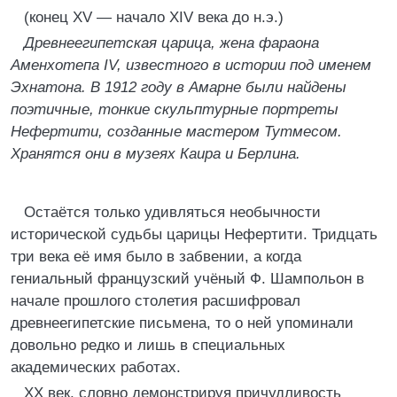
(конец XV — начало XIV века до н.э.)
Древнеегипетская царица, жена фараона
Аменхотепа IV, известного в истории под именем
Эхнатона. В 1912 году в Амарне были найдены
поэтичные, тонкие скульптурные портреты
Нефертити, созданные мастером Тутмесом.
Хранятся они в музеях Каира и Берлина.
Остаётся только удивляться необычности
исторической судьбы царицы Нефертити. Тридцать
три века её имя было в забвении, а когда
гениальный французский учёный Ф. Шампольон в
начале прошлого столетия расшифровал
древнеегипетские письмена, то о ней упоминали
довольно редко и лишь в специальных
академических работах.
XX век, словно демонстрируя причудливость