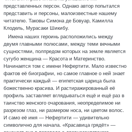
представленных персон. Однако автор попытался
представить и персоны, малоизвестные нашему
читателю. Таковы Симона де Бовуар, Камилла
Клодель, Мурасаки Шикибу.
Имена наших героинь расположились между
двумя главными полюсами, между теми вечными
сущностями, полпредом которых на земле является
сугубо женщина — Красота и Материнство.
Начинается том с имени Нефертити. Мало известно
фактов её биографии, но самое главное о ней знает
практически каждый — египетская царица была
божественно красива. И растиражированный её
профиль заставляет вглядываться ещё и ещё раз в
таинство женского очарования, неопределимое ни
разрезом глаз, ни размером носа, ни цветом волос.
И само её имя — Нефертити — удивительно
символично для начала. «Красавица грядёт» —