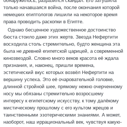
обнаружилось, разразился скандал. Его затушила
только начавшаяся война, после окончания которой
немецких египтологов лишили на некоторое время
права проводить раскопки в Египте.
Однако бесценное художественное достоинство
бюста стоило даже этих жертв. Звезда Нефертити
восходила столь стремительно, будто женщина эта
была не древней египетской царицей, а современной
кинозвездой. Словно много веков красота её ждала
признания, и, наконец, пришли времена,
эстетический вкус которых возвёл Нефертити на
вершину успеха. Это её очаровательной головке,
длинной стройной шее, прямому нежно очерченному
носу мы обязаны стремительно возросшему
интересу к египетскому искусству, к тому далёкому
мистическому прошлому с его культом жрецов и
таинственными эзотерическими знаниями. А может,
наоборот, наш иррациональный век, чувствуя какую-