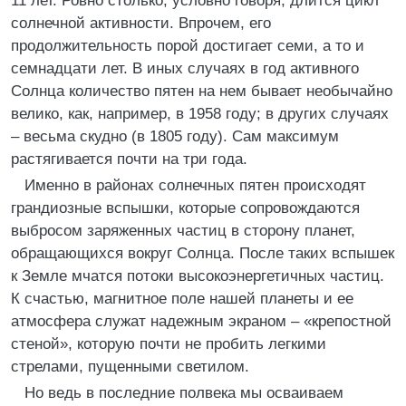
11 лет. Ровно столько, условно говоря, длится цикл
солнечной активности. Впрочем, его
продолжительность порой достигает семи, а то и
семнадцати лет. В иных случаях в год активного
Солнца количество пятен на нем бывает необычайно
велико, как, например, в 1958 году; в других случаях
– весьма скудно (в 1805 году). Сам максимум
растягивается почти на три года.
Именно в районах солнечных пятен происходят
грандиозные вспышки, которые сопровождаются
выбросом заряженных частиц в сторону планет,
обращающихся вокруг Солнца. После таких вспышек
к Земле мчатся потоки высокоэнергетичных частиц.
К счастью, магнитное поле нашей планеты и ее
атмосфера служат надежным экраном – «крепостной
стеной», которую почти не пробить легкими
стрелами, пущенными светилом.
Но ведь в последние полвека мы осваиваем