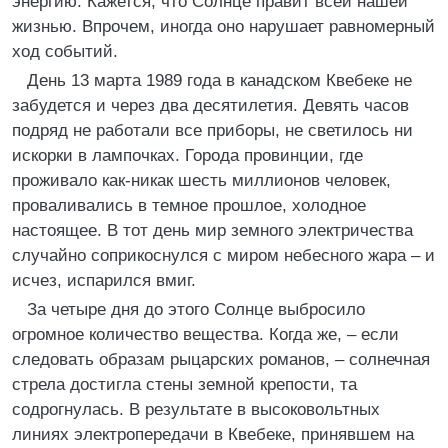
энергию. Кажется, что Солнце правит всей нашей
жизнью. Впрочем, иногда оно нарушает равномерный
ход событий.
День 13 марта 1989 года в канадском Квебеке не
забудется и через два десятилетия. Девять часов
подряд не работали все приборы, не светилось ни
искорки в лампочках. Города провинции, где
проживало как-никак шесть миллионов человек,
проваливались в темное прошлое, холодное
настоящее. В тот день мир земного электричества
случайно соприкоснулся с миром небесного жара – и
исчез, испарился вмиг.
За четыре дня до этого Солнце выбросило
огромное количество вещества. Когда же, – если
следовать образам рыцарских романов, – солнечная
стрела достигла стены земной крепости, та
содрогнулась. В результате в высоковольтных
линиях электропередачи в Квебеке, принявшем на