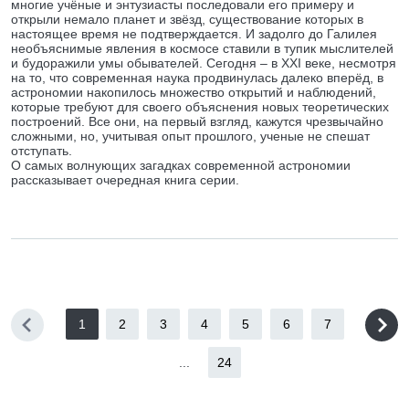
многие учёные и энтузиасты последовали его примеру и
открыли немало планет и звёзд, существование которых в
настоящее время не подтверждается. И задолго до Галилея
необъяснимые явления в космосе ставили в тупик мыслителей
и будоражили умы обывателей. Сегодня – в XXI веке, несмотря
на то, что современная наука продвинулась далеко вперёд, в
астрономии накопилось множество открытий и наблюдений,
которые требуют для своего объяснения новых теоретических
построений. Все они, на первый взгляд, кажутся чрезвычайно
сложными, но, учитывая опыт прошлого, ученые не спешат
отступать.
О самых волнующих загадках современной астрономии
рассказывает очередная книга серии.
1
2
3
4
5
6
7
...
24