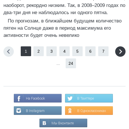
наоборот, рекордно низким. Так, в 2008–2009 годах по
два-три дня не наблюдалось ни одного пятна.
По прогнозам, в ближайшем будущем количество
пятен на Солнце даже в период максимума его
активности будет очень невелико
1
2
3
4
5
6
7
...
24
На Facebook
В Твиттере
В Instagram
В Одноклассниках
Мы Вконтакте