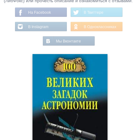
(ЛибФокс) или прочесть описание и ознакомиться с отзывами.
На Facebook
В Твиттере
В Instagram
В Одноклассниках
Мы Вконтакте