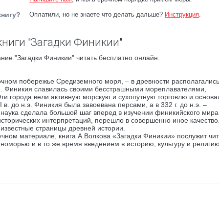
книгу?
Оплатили, но не знаете что делать дальше?
Инструкция
.
ниги "Загадки Финикии"
ние "Загадки Финикии" читать бесплатно онлайн.
сточном побережье Средиземного моря, – в древности располагалис
ии. Финикия славилась своими бесстрашными мореплавателями,
ти города вели активную морскую и сухопутную торговлю и основа
. до н.э. Финикия была завоевана персами, а в 332 г. до н.э. –
наука сделала большой шаг вперед в изучении финикийского мира
 исторических интерпретаций, перешло в совершенно иное качество
известные страницы древней истории.
чном материале, книга А.Волкова «Загадки Финикии» послужит чи
оморью и в то же время введением в историю, культуру и религи