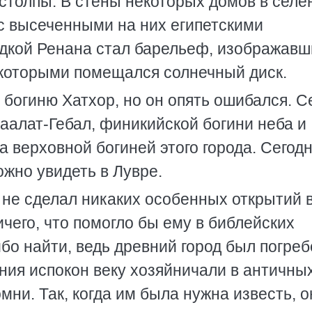
столпы. В стены некоторых домов в селе
с высеченными на них египетскими
дкой Ренана стал барельеф, изображавш
у которыми помещался солнечный диск.
 богиню Хатхор, но он опять ошибался. С
Баалат-Гебал, финикийской богини неба и
 верховной богиней этого города. Сегод
жно увидеть в Лувре.
 не сделал никаких особенных открытий 
чего, что помогло бы ему в библейских
ибо найти, ведь древний город был погреб
ния испокон веку хозяйничали в античны
мни. Так, когда им была нужна известь, о