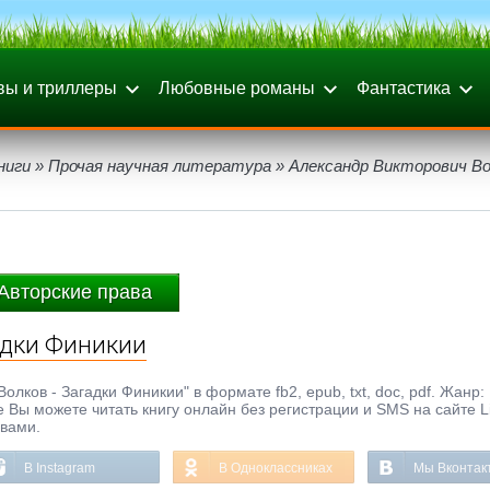
вы и триллеры
Любовные романы
Фантастика
ниги
»
Прочая научная литература
» Александр Викторович Во
Авторские права
адки Финикии
лков - Загадки Финикии" в формате fb2, epub, txt, doc, pdf. Жанр:
же Вы можете читать книгу онлайн без регистрации и SMS на сайте 
ывами.
В Instagram
В Одноклассниках
Мы Вконтак