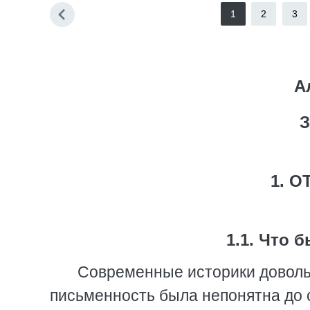
1
2
3
А
З
1. 
1.1. Что 
Современные историки довольн
письменность была непонятна до с