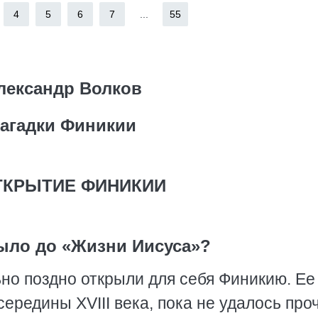
4
5
6
7
...
55
лександр Волков
агадки Финикии
ОТКРЫТИЕ ФИНИКИИ
было до «Жизни Иисуса»?
о поздно открыли для себя Финикию. Ее
ередины ХVIII века, пока не удалось про