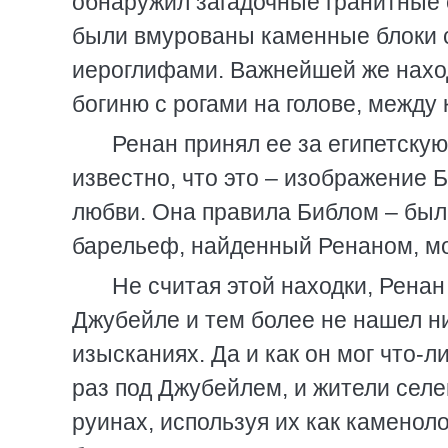
обнаружил загадочные гранитные 
были вмурованы каменные блоки 
иероглифами. Важнейшей же нахо
богиню с рогами на голове, межд
Ренан принял ее за египетскую
известно, что это – изображение 
любви. Она правила Библом – была
барельеф, найденный Ренаном, мо
Не считая этой находки, Ренан
Джубейле и тем более не нашел ни
изысканиях. Да и как он мог что-л
раз под Джубейлем, и жители селе
руинах, используя их как каменоло