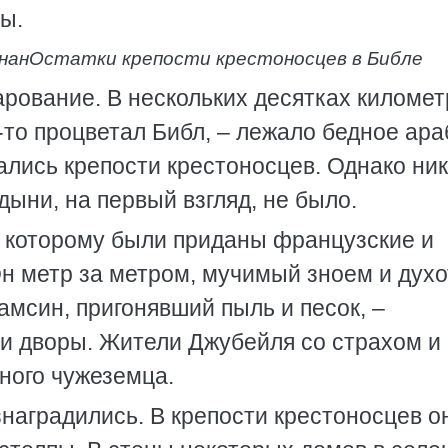
ы.
нан
Остатки крепости крестоносцев в Библе
арование. В нескольких десятках километ
а-то процветал Библ, – лежало бедное ар
лись крепости крестоносцев. Однако ни
ыни, на первый взгляд, не было.
ь которому были приданы французские и
Он метр за метром, мучимый зноем и духо
амсин, пригонявший пыль и песок, –
 и дворы. Жители Джубейля со страхом и
ного чужеземца.
знаградились. В крепости крестоносцев о