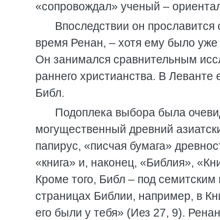
«сопровождал» ученый – ориента
Впоследствии он прославится 
время Ренан, – хотя ему было уже
Он занимался сравнительным исс
раннего христианства. В Леванте 
Библ.
Подоплека выбора была очевидн
могущественный древний азиатский
папирус, «писчая бумага» древност
«книга» и, наконец, «Библия», «Кн
Кроме того, Библ – под семитским
страницах Библии, например, в Кн
его были у тебя» (Иез 27, 9). Рен