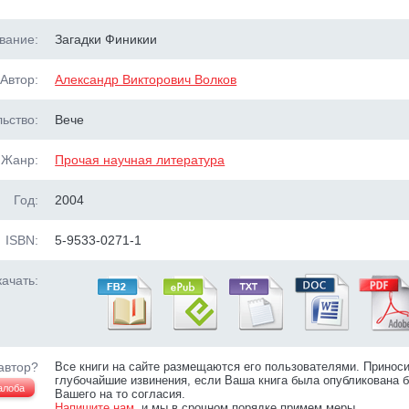
вание:
Загадки Финикии
Автор:
Александр Викторович Волков
ьство:
Вече
Жанр:
Прочая научная литература
Год:
2004
ISBN:
5-9533-0271-1
ачать:
автор?
Все книги на сайте размещаются его пользователями. Принос
глубочайшие извинения, если Ваша книга была опубликована б
алоба
Вашего на то согласия.
Напишите нам
, и мы в срочном порядке примем меры.