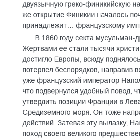
двуязычную греко-финикийскую на
же открытие Финикии началось почт
принадлежит… французскому импер
В 1860 году секта мусульман-д
Жертвами ее стали тысячи христи
достигло Европы, всюду поднялось
потерпел беспорядков, направив в
уже французский император Напол
что подвернулся удобный повод, ч
утвердить позиции Франции в Лев
Средиземного моря. Он тоже напр
действий. Затевая эту вылазку, На
поход своего великого предшествен