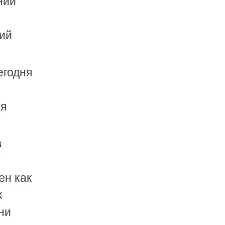
нии
ий
егодня
ня
в
ен как
х
ни