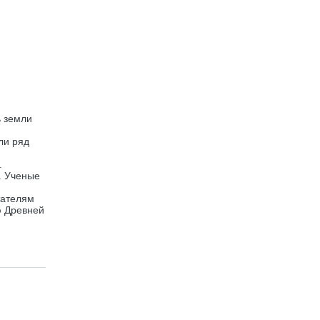
ь земли
ли ряд
.
. Ученые
тателям
ю Древней