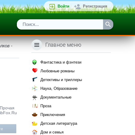
Войти
Регистрация
Главное меню
лков -
Фантастика и фэнтези
Любовные романы
Детективы и триллеры
Наука, Образование
Документальные
Проза
 Прочая
LibFox.Ru
Приключения
Детская литература
те
Дом и семья