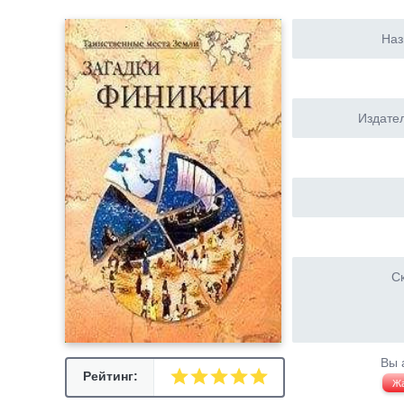
Наз
Издател
Ск
Вы 
Рейтинг:
Ж