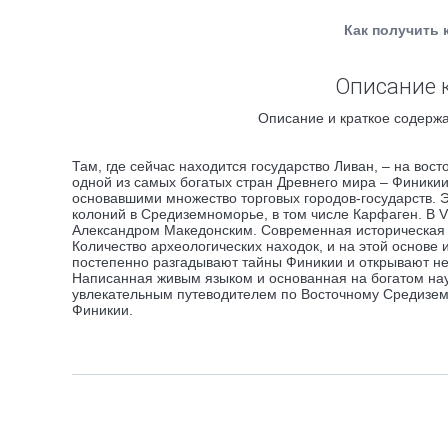
Как получить 
Описание к
Описание и краткое содержа
Там, где сейчас находится государство Ливан, – на во
одной из самых богатых стран Древнего мира – Финик
основавшими множество торговых городов-государств. Э
колоний в Средиземноморье, в том числе Карфаген. В VI в
Александром Македонским. Современная историческая 
Количество археологических находок, и на этой основе
постепенно разгадывают тайны Финикии и открывают не
Написанная живым языком и основанная на богатом нау
увлекательным путеводителем по Восточному Средиземн
Финикии.