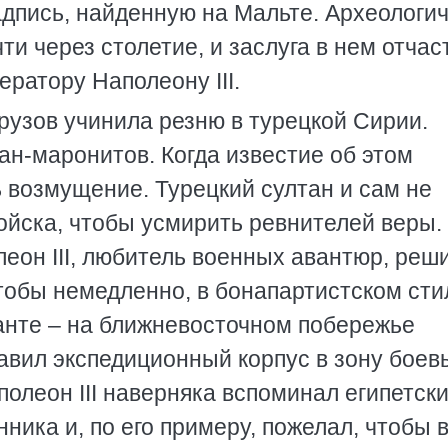
дпись, найденную на Мальте. Археологи
и через столетие, и заслуга в нем отчас
атору Наполеону III.
рузов учинила резню в турецкой Сирии.
ан-маронитов. Когда известие об этом
 возмущение. Турецкий султан и сам не
ойска, чтобы усмирить ревнителей веры.
еон III, любитель военных авантюр, реши
тобы немедленно, в бонапартистском сти
анте – на ближневосточном побережье
авил экспедиционный корпус в зону боев
полеон III наверняка вспоминал египетск
ника и, по его примеру, пожелал, чтобы 