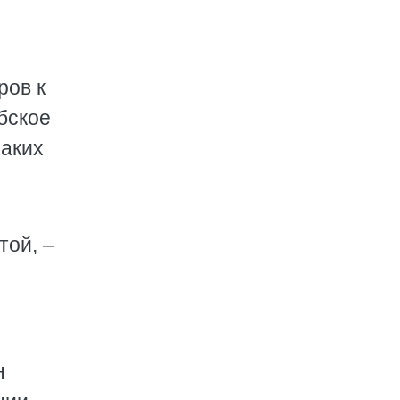
ров к
абское
каких
той, –
н