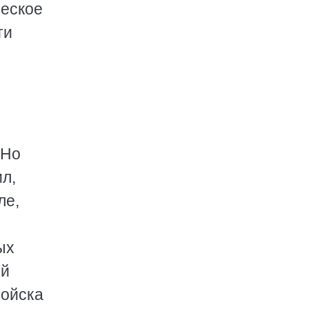
ческое
ти
 Но
л,
ле,
ых
ий
войска