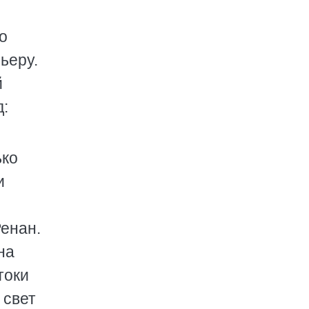
о
ьеру.
й
д:
ько
и
Ренан.
на
токи
 свет