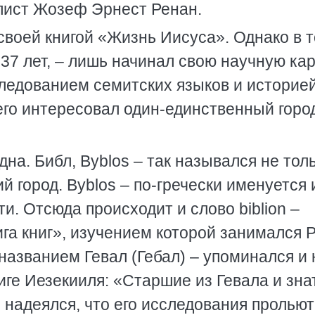
лист Жозеф Эрнест Ренан.
своей книгой «Жизнь Иисуса». Однако в т
 37 лет, – лишь начинал свою научную кар
ледованием семитских языков и историе
его интересовал один-единственный горо
а. Библ, Byblos – так назывался не тол
 город. Byblos – по-гречески именуется 
и. Отсюда происходит и слово biblion –
ига книг», изучением которой занимался 
 названием Гевал (Гебал) – упоминался и 
иге Иезекииля: «Старшие из Гевала и зна
ан надеялся, что его исследования прольют