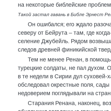
на некоторые библейские проблем
Такой застал гавань в Библе Эрнест Ре
Он ошибался; его ждало разоч
северу от Бейрута – там, где когд
селение Джубейль. Рядом возвыша
следов древней финикийской тверд
Тем не менее Ренан, в помощ
турецкие солдаты, не пал духом. 
в те недели в Сирии дул суховей-х
обследовал окрестные поля, сады
недоверием поглядывали на стран
Старания Ренана, наконец, во