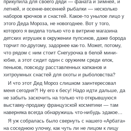
прикупила для своего дяди — фаната и зимней, и
летней, и осенне-весенней рыбалки — несколько
наборов крючков и снастей. Какое-то унылое лицо у
этого Деда Мороза, не новогоднее. Вот у того,
которого я видела только что в витрине магазина
детских игрушек в окружении пупсиков, даже борода
торчит по-другому, задорнее как-то. Может, потому,
что рядом с ним стоит Снегурочка в белой мини-
юбке, а этот сидит один с оружием среди елок,
пеньков, повсюду расставленных капканов и
хитроумных снастей для охоты и рыболовства?
И что этот Дед Мороз слишком заинтересовал
меня сегодня?! Ну его к бесу! Надо идти дальше, да
не забыть заскочить на только что открывшуюся
выставку-продажу французской косметики — там
наверняка всегда обнаружишь что-нибудь эдакое…
Я уж собралась было свернуть с нашего «Арбата»
на соседнюю улочку, как чуть ли не лицом к лицу