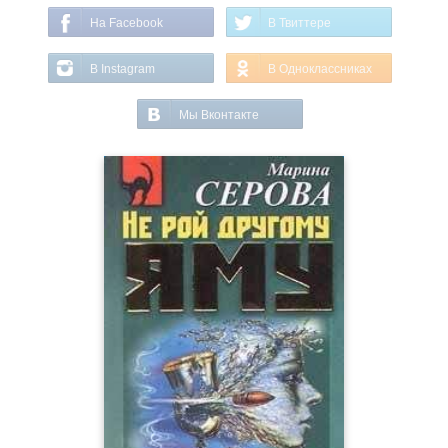
На Facebook
В Твиттере
В Instagram
В Одноклассниках
Мы Вконтакте