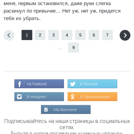
меня, первым остановился, даже руки слегка
раскинул по привычке… Нет уж, нет уж, придется
тебе их убрать.
1
2
3
4
5
6
7
...
9
На Facebook
В Твиттере
В Instagram
В Одноклассниках
Мы Вконтакте
Подписывайтесь на наши страницы в социальных
сетях.
Будьте в курсе последних книжных новинок,