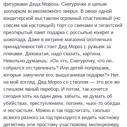
фигурками Деда Мороза, Снегурочки и целым
зоопарком всевозможного зверья. В окнах одной
кондитерской выставлен огромный пластиковый (но
совсем как настоящий) торт со свечами и гигантский
приоткрытый пакет подарка с россыпью конфет и
шоколада. Даже в витрине магазина охотничьих
принадлежностей стоит Дед Мороз с ружьем за
плечами. Диковатая, надо сказать, картина.
Невольно думаешь: «Он что, Снегурочку, что ли,
собрался отстреливать? Или детей-попрошаек,
которые замучили его, выцыганивая подарки?» Нет,
на мой взгляд, Дед Мороз со стволом — это все же
слишком явный перебор. И потом, так хочется
сегодня хоть на один день забыть, не думать об
убийствах, преступлениях, погонях, чьих-то обидах
и несчастьях. Можно и так подсчитать, сколько
всякого разного за год приходится видеть частному
детективу или простому участковому милиционеру.