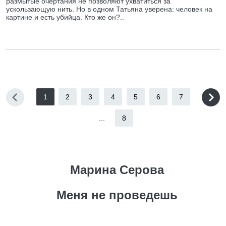
размытые очертания не позволяют ухватиться за
ускользающую нить. Но в одном Татьяна уверена: человек на
картине и есть убийца. Кто же он?..
1
2
3
4
5
6
7
...
8
Марина Серова
Меня не проведешь