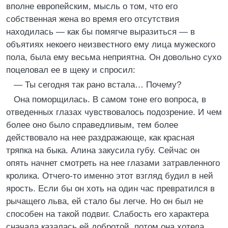
вполне европейским, мысль о том, что его
собственная жена во время его отсутствия
находилась — как бы помягче выразиться — в
объятиях некоего неизвестного ему лица мужеского
пола, была ему весьма неприятна. Он довольно сухо
поцеловал ее в щеку и спросил:
— Ты сегодня так рано встала… Почему?
Она поморщилась. В самом тоне его вопроса, в
отведенных глазах чувствовалось подозрение. И чем
более оно было справедливым, тем более
действовало на нее раздражающе, как красная
тряпка на быка. Алина закусила губу. Сейчас он
опять начнет смотреть на нее глазами затравленного
кролика. Отчего-то именно этот взгляд будил в ней
ярость. Если бы он хоть на один час превратился в
рычащего льва, ей стало бы легче. Но он был не
способен на такой подвиг. Слабость его характера
сначала казалась ей добротой, потом она хотела