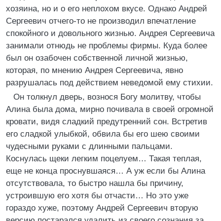
хозяина, но и о его неплохом вкусе. Однако Андрей
Сергеевич отчего-то не производил впечатление
спокойного и довольного жизнью. Андрея Сергеевича
занимали отнюдь не проблемы фирмы. Куда более
был он озабочен собственной личной жизнью,
которая, по мнению Андрея Сергеевича, явно
разрушалась под действием неведомой ему стихии.
Он толкнул дверь, вознося Богу молитву, чтобы
Алина была дома, мирно почивала в своей огромной
кровати, видя сладкий предутренний сон. Встретив
его сладкой улыбкой, обвила бы его шею своими
чудесными руками с длинными пальцами.
Коснулась щеки легким поцелуем… Такая теплая,
еще не конца проснувшаяся… А уж если бы Алина
отсутствовала, то быстро нашла бы причину,
устроившую его хотя бы отчасти… Но это уже
гораздо хуже, поэтому Андрей Сергеевич вторую
версию постарался удалить из своего сознания за