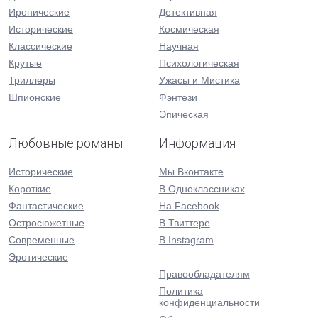
Иронические
Детективная
Исторические
Космическая
Классические
Научная
Крутые
Психологическая
Триллеры
Ужасы и Мистика
Шпионские
Фэнтези
Эпическая
Любовные романы
Информация
Исторические
Мы Вконтакте
Короткие
В Одноклассниках
Фантастические
На Facebook
Остросюжетные
В Твиттере
Современные
В Instagram
Эротические
Правообладателям
Политика
конфиденциальности