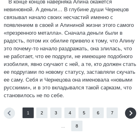
В конце концов наверняка Алина окажется
невиновной. А деньги… В глубине души Чернецов
связывал начало своих несчастий именно с
появлением в своей и Алининой жизни этого самого
«презренного металла». Сначала деньги были в
радость, потом их обилие привело к тому, что Алину
это почему-то начало раздражать, она злилась, что
не работает, что ее подруги, не имеющие подобного
изобилия, явно скучают с ней, а те, кто должен стать
ее подругами по новому статусу, заставляли скучать
ее саму. Себя и Чернецова она именовала «новыми
русскими», и в это вкладывался такой сарказм, что
становилось не по себе.
1
2
3
4
5
6
7
...
8