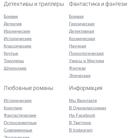
Детективы и триллеры
Фантастика и фэнтези
Боевик
Боевая
Детектив
Героическая
Иронические
Детективная
Исторические
Космическая
Классические
Научная
Крутые
Психологическая
Триллеры
Ужасы и Мистика
Шпионские
Фэнтези
Эпическая
Любовные романы
Информация
Исторические
Мы Вконтакте
Короткие
В Одноклассниках
Фантастические
На Facebook
Остросюжетные
В Твиттере
Современные
В Instagram
Эротические