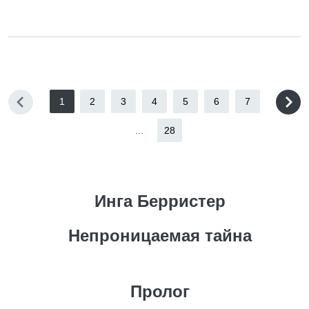
1
2
3
4
5
6
7
...
28
Инга Берристер
Непроницаемая тайна
Пролог