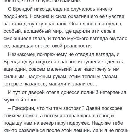
понять, что это чувство взаимно.
С Брендой никогда еще не случалось ничего
подобного. Новизна и сила охватившего ее чувства
застали девушку врасплох. Она словно шагнула в
особый, волшебный мир, где царили эти серые
смеющиеся глаза, и тепло мужского взгляда окутало
ее, защищая от жестокой реальности.
Незнакомец по-прежнему не отводил взгляда, и
Бренда вдруг ощутила опасное искушение сделать
еще один, совсем маленький шаг навстречу этим
сильным, надежным рукам, этим теплым глазам,
которые, казалось, манили и звали ее…
И тут от дверей отеля донесся полный нетерпения
мужской голос:
– Гриффин, что ты там застрял? Давай поскорее
снимем номер, а потом я отправлюсь в город и
подыщу нам на вечер пару подружек. Надо же тебе
как-то развлечься после этой лекции, да и я не прочь