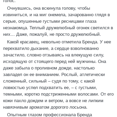
голос.
Очнувшись, она вскинула голову, чтобы
извиниться, и на миг онемела, зачарованно глядя в
серые, опушенные густыми ресницами глаза
незнакомца. Теплый дружелюбный огонек светился в
них… Даже, пожалуй, не просто дружелюбный.
Какой красавец, невольно отметила Бренда. У нее
перехватило дыхание, а сердце взволнованно
зачастило, словно отзываясь на влекущую силу,
исходящую от стоящего перед ней мужчины. Она
даже забыла о проливном дожде, настолько
завладел он ее вниманием. Рослый, атлетически
сложенный, сильный – судя по тому, с какой
ловкостью успел подхватить ее, – с густыми,
темными, коротко подстриженными волосами. От его
кожи пахло дождем и ветром, а вовсе не липким
навязчивым ароматом дорогого лосьона.
Опытным глазом профессионала Бренда