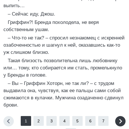
выпить…
– Сейчас иду, Джош.
Гриффин?! Бренда похолодела, не веря
собственным ушам.
– Что-то не так? – спросил незнакомец с искренней
озабоченностью и шагнул к ней, оказавшись как-то
уж слишком близко.
Такая близость позволительна лишь любовнику
или… тому, кто собирается им стать, промелькнуло
у Бренды в голове.
– Вы – Гриффин Хоторн, не так ли? – с трудом
выдавила она, чувствуя, как ее пальцы сами собой
сжимаются в кулачки. Мужчина озадаченно сдвинул
брови.
1
2
3
4
5
6
7