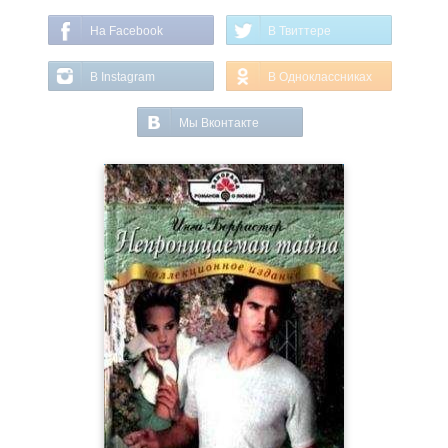
На Facebook
В Твиттере
В Instagram
В Одноклассниках
Мы Вконтакте