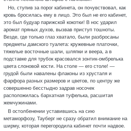
Но, ступив за порог кабинета, он почувствовал, как
кровь бросилась ему в лицо. Это был не его кабинет,
это был будуар парижской кокотки! В нос ударил
аромат пряных духов, вызвав приступ тошноты.
Везде, где только глаз хватало, были разбросаны
предметы дамского туалета: кружевные платочки,
тяжелые восточные шали, шляпки и веера, а в
подставке для трубок красовался зонтик-омбрелька
цвета слоновой кости. На столе — его столе! —
грудой были навалены флаконы из хрусталя и
фарфора разных размеров и цветов, по центру же
совершенно бесстыдно задрав носочек
расположилась бархатная туфелька, расшитая
жемчужинами.
В остолбенении уставившись на сию
метаморфозу, Тауберг не сразу обратил внимание на
ширму, которая перегородила кабинет почти надвое.