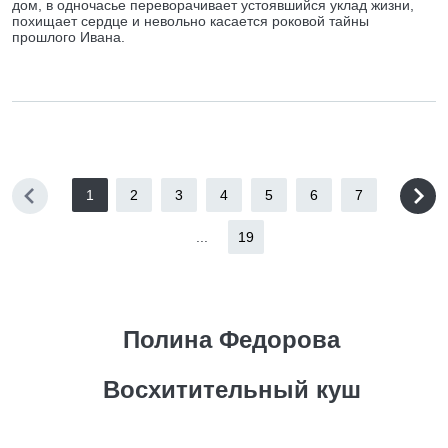
дом, в одночасье переворачивает устоявшийся уклад жизни,
похищает сердце и невольно касается роковой тайны
прошлого Ивана.
1
2
3
4
5
6
7
...
19
Полина Федорова
Восхитительный куш