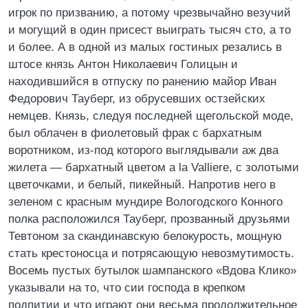
игрок по призванию, а потому чрезвычайно везучий
и могущий в один присест выиграть тысяч сто, а то
и более. А в одной из малых гостиных резались в
штосе князь Антон Николаевич Голицын и
находившийся в отпуску по ранению майор Иван
Федорович Тауберг, из обрусевших остзейских
немцев. Князь, следуя последней щегольской моде,
был облачен в фиолетовый фрак с бархатным
воротником, из-под которого выглядывали аж два
жилета — бархатный цветом а la Valliere, с золотыми
цветочками, и белый, пикейный. Напротив него в
зеленом с красным мундире Вологодского Конного
полка расположился Тауберг, прозванный друзьями
Тевтоном за скандинавскую белокурость, мощную
стать крестоносца и потрясающую невозмутимость.
Восемь пустых бутылок шампанского «Вдова Клико»
указывали на то, что сии господа в крепком
подпитии и что играют они весьма продолжительное