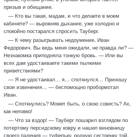
призыв и обещание.
— Кто вы такая, мадам, и что делаете в моем
кабинете? — выровняв дыхание, уже холодно и
спокойно постарался спросить Тауберг.
— К чему разыгрывать недоумение, Иван
Федорович. Вы ведь меня ожидали, не правда ли? —
Незнакомка приподняла тонкую бровь. — Или вы
всех дам удостаиваете такими пылкими
приветствиями?
— Я не удостаивал… я… споткнулся… Приношу
свои извинения… — беспомощно пробормотал
Иван.
— Споткнулись? Может быть, о свою совесть? Ах,
как неловко!
— Что за вздор! — Тауберг пошарил взглядом по
потертому персидскому ковру и нашел виновницу
своего падения — туфельку, родную сестренку той,