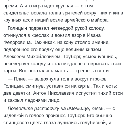
время. А что игра идет крупная — о том
свидетельствовала толпа зрителей вокруг них и кипа
крупных ассигнаций возле армейского майора.
Голицын подрезал нетвердой рукой колоду,
откинулся в креслах и вонзил взор в Ивана
Федоровича. Как-никак, на кону стояло имение,
подаренное его предку еще великим князем
Алексеем Михайловичем. Тауберг, усмехнувшись,
перевернул колоду и стал медленно открывать свои
карты. Вот показалась масть — трефы, а вот и…
— Плие, — выдохнула толпа вокруг игроков
Голицын, смигнув, уставился на карты. Так и есть:
две девятки. Антон Николаевич испустил тихий стон
и закрыл ладонями лицо.
Позвольте расписочку на именьице
, князь, — с
издевкой в голосе произнес Тауберг. Его обычно
свинцового цвета глаза лучились голубизной, и