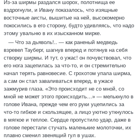
Из-за ширмы раздался шорох, полотнища ее
вздрогнули, и Ивану показалось, что изящные
восточные аисты, вышитые на ней, высокомерно
покосились в его сторону, будто удивляясь, что надо
этому увальню в их изысканном мирке.
— Что за дьяволь!.. — как раненый медведь
взревел Тауберг, шагнув вперед и потянув на себя
створку ширмы. И тут, о ужас! он почувствовал, что
его нога зацепилась за что-то, и он стремительно
начал терять равновесие. С грохотом упала ширма,
а сам он стал заваливаться вперед, в ужасе
зажмурив глаза. «Это происходит не со мной, со
мной не может этого происходить…» — мелькнуло в
голове Ивана, прежде чем его руки уцепились за
что-то гибкое и скользящее, а лицо уютно уткнулось
в мягкое и теплое. Сердце пропустило удар, даже в
голове перестали стучать маленькие молоточки, их
плавно сменил звенящий гул в ушах.