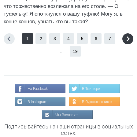
что торжественно возлежала на его столе. — О
туфельку! Я споткнулся о вашу туфлю! Могу я, в
конце концов, узнать кто вы такая?
1
2
3
4
5
6
7
...
19
На Facebook
В Твиттере
В Instagram
В Одноклассниках
Мы Вконтакте
Подписывайтесь на наши страницы в социальных
сетях.