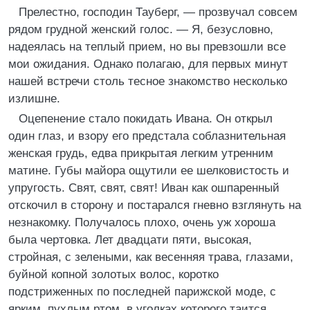
Прелестно, господин Тауберг, — прозвучал совсем
рядом грудной женский голос. — Я, безусловно,
надеялась на теплый прием, но вы превзошли все
мои ожидания. Однако полагаю, для первых минут
нашей встречи столь тесное знакомство несколько
излишне.
Оцепенение стало покидать Ивана. Он открыл
один глаз, и взору его предстала соблазнительная
женская грудь, едва прикрытая легким утренним
матине. Губы майора ощутили ее шелковистость и
упругость. Свят, свят, свят! Иван как ошпаренный
отскочил в сторону и постарался гневно взглянуть на
незнакомку. Получалось плохо, очень уж хороша
была чертовка. Лет двадцати пяти, высокая,
стройная, с зелеными, как весенняя трава, глазами,
буйной копной золотых волос, коротко
подстриженных по последней парижской моде, с
ярким, пухлым ртом, в уголках которого таится