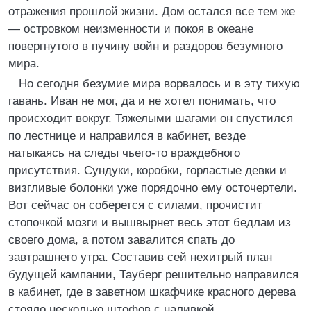
отражения прошлой жизни. Дом остался все тем же
— островком неизменности и покоя в океане
повергнутого в пучину войн и раздоров безумного
мира.
Но сегодня безумие мира ворвалось и в эту тихую
гавань. Иван не мог, да и не хотел понимать, что
происходит вокруг. Тяжелыми шагами он спустился
по лестнице и направился в кабинет, везде
натыкаясь на следы чьего-то враждебного
присутствия. Сундуки, коробки, горластые девки и
визгливые болонки уже порядочно ему осточертели.
Вот сейчас он соберется с силами, прочистит
стопочкой мозги и вышвырнет весь этот бедлам из
своего дома, а потом завалится спать до
завтрашнего утра. Составив сей нехитрый план
будущей кампании, Тауберг решительно направился
в кабинет, где в заветном шкафчике красного дерева
стояло несколько штофов с наливкой.