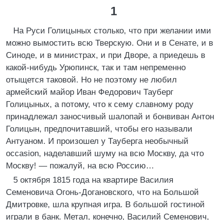
1
На Руси Голицыных столько, что при желании ими
можно вымостить всю Тверскую. Они и в Сенате, и в
Синоде, и в министрах, и при Дворе, а приедешь в
какой-нибудь Урюпинск, так и там непременно
отыщется таковой. Но не поэтому не любил
армейский майор Иван Федорович Тауберг
Голицыных, а потому, что к сему славному роду
принадлежал заносчивый шалопай и бонвиван Антон
Голицын, предпочитавший, чтобы его называли
Антуаном. И произошел у Тауберга необычный
occasion, наделавший шуму на всю Москву, да что
Москву! — пожалуй, на всю Россию…
5 октября 1815 года на квартире Василия
Семеновича Огонь-Догановского, что на Большой
Дмитровке, шла крупная игра. В большой гостиной
играли в банк. Метал, конечно, Василий Семенович,