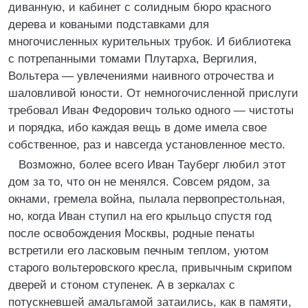
диванную, и кабинет с солидным бюро красного
дерева и коваными подставками для
многочисленных курительных трубок. И библиотека
с потрепанными томами Плутарха, Вергилия,
Вольтера — увлечениями наивного отрочества и
шаловливой юности. От немногочисленной прислуги
требовал Иван Федорович только одного — чистоты
и порядка, ибо каждая вещь в доме имела свое
собственное, раз и навсегда установленное место.
Возможно, более всего Иван Тауберг любил этот
дом за то, что он не менялся. Совсем рядом, за
окнами, гремела война, пылала первопрестольная,
но, когда Иван ступил на его крыльцо спустя год
после освобождения Москвы, родные пенаты
встретили его ласковым печным теплом, уютом
старого вольтеровского кресла, привычным скрипом
дверей и стоном ступенек. А в зеркалах с
потускневшей амальгамой затаились, как в памяти,