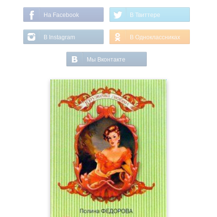
На Facebook
В Твиттере
В Instagram
В Одноклассниках
Мы Вконтакте