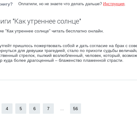
книгу?
Оплатили, но не знаете что делать дальше?
Инструкция
.
иги "Как утреннее солнце"
е "Как утреннее солнце" читать бесплатно онлайн.
тгейт пришлось пожертвовать собой и дать согласие на брак с со
ернуться для девушки трагедией, стало по прихоти судьбы велича
твенный стрелок, пылкий возлюбленный, человек, который, возмож
ар куда более драгоценный – блаженство пламенной страсти.
4
5
6
7
...
56