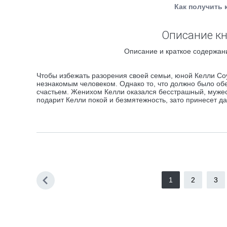
Как получить 
Описание кн
Описание и краткое содержани
Чтобы избежать разорения своей семьи, юной Келли Соу
незнакомым человеком. Однако то, что должно было об
счастьем. Женихом Келли оказался бесстрашный, мужес
подарит Келли покой и безмятежность, зато принесет д
1
2
3