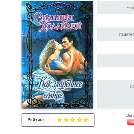
Наз
Издател
Ск
Вы 
Рейтинг:
Ж