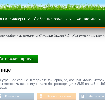
вы и триллеры
Любовные романы
Фантастика
кие любовные романы
» Сильвия Холлидей - Как утреннее солн
Авторские права
олнце
утреннее солнце" в формате fb2, epub, txt, doc, pdf. Жанр: Истор
ы можете читать книгу онлайн без регистрации и SMS на сайте Lib
ывами.
В Instagram
В Одноклассниках
Мы Вконтак