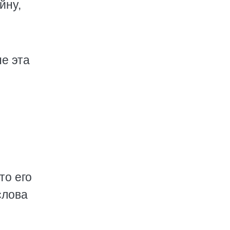
йну,
не эта
то его
слова