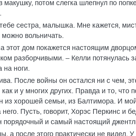
 макушку, потом слегка шлепнул по попке
.
т тебе сестра, малышка. Мне кажется, мис
м можно вольничать.
а этот дом покажется настоящим дворцо
ом разборчивыми. – Келли потянулась з
 на ноги.
ва. После войны он остался ни с чем, эт
, как и у многих других. Правда и то, что 
ин из хорошей семьи, из Балтимора. И мой
него. Пусть, говорит, Хорэс Перкинс и б
он порядочный и самый настоящий джентл
ны, а после этого практически не видел. У