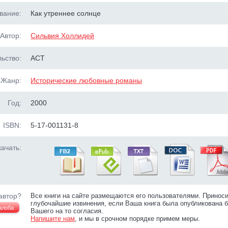
вание:
Как утреннее солнце
Автор:
Сильвия Холлидей
ьство:
ACT
Жанр:
Исторические любовные романы
Год:
2000
ISBN:
5-17-001131-8
ачать:
автор?
Все книги на сайте размещаются его пользователями. Принос
глубочайшие извинения, если Ваша книга была опубликована б
алоба
Вашего на то согласия.
Напишите нам
, и мы в срочном порядке примем меры.