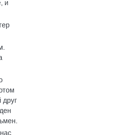
, и
тер
м.
а
о
потом
 друг
еден
ьмен.
 нас