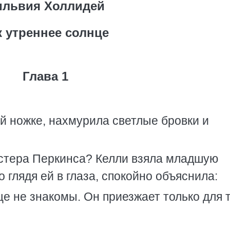
ильвия Холлидей
к утреннее солнце
Глава 1
ой ножке, нахмурила светлые бровки и
истера Перкинса? Келли взяла младшую
о глядя ей в глаза, спокойно объяснила:
е не знакомы. Он приезжает только для т