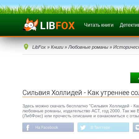
Читать книги
Детекти
LibFox
»
Книги
»
Любовные романы
»
Историчес
Сильвия Холлидей - Как утреннее с
Здесь можно скачать бесплатно "Сильвия Холлидей - Как 
любовные романы, издательство ACT, год 2000. Так же В
(ЛибФокс) или прочесть описание и ознакомиться с отз
На Facebook
В Твиттере