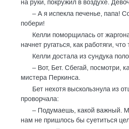
на руки, покружил в воздухе. Дево
– А я испекла печенье, папа! 
побери!
Келли поморщилась от жаргона
начнет ругаться, как работяги, что
Келли достала из сундука пол
– Вот, Бет. Сбегай, посмотри, 
мистера Перкинса.
Бет нехотя выскользнула из от
проворчала:
– Подумаешь, какой важный. Мо
нам не пришлось бы суетиться цел