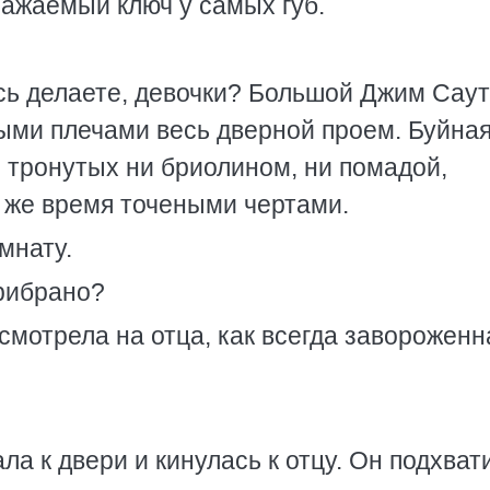
ражаемый ключ у самых губ.
сь делаете, девочки? Большой Джим Саут
ными плечами весь дверной проем. Буйна
 тронутых ни бриолином, ни помадой,
о же время точеными чертами.
мнату.
прибрано?
смотрела на отца, как всегда завороженн
ла к двери и кинулась к отцу. Он подхват