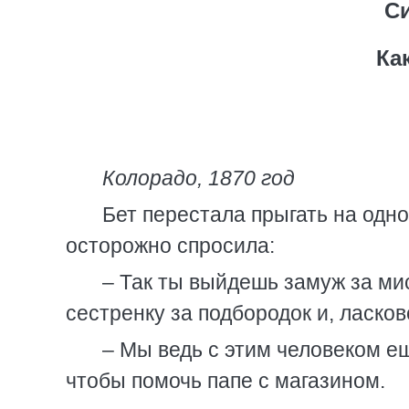
С
Ка
Колорадо, 1870 год
Бет перестала прыгать на одн
осторожно спросила:
– Так ты выйдешь замуж за м
сестренку за подбородок и, ласков
– Мы ведь с этим человеком ещ
чтобы помочь папе с магазином.