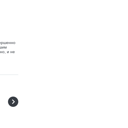
вершенно
йшим
но, и не