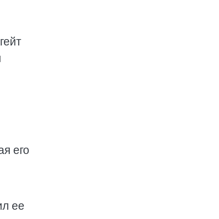
гейт
я
ая его
ил ее