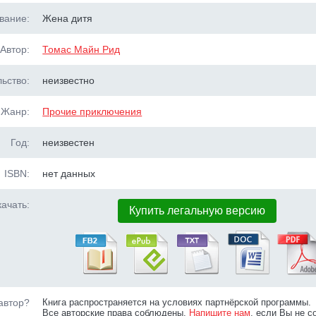
вание:
Жена дитя
Автор:
Томас Майн Рид
ьство:
неизвестно
Жанр:
Прочие приключения
Год:
неизвестен
ISBN:
нет данных
ачать:
Купить легальную версию
автор?
Книга распространяется на условиях партнёрской программы.
Все авторские права соблюдены.
Напишите нам
, если Вы не с