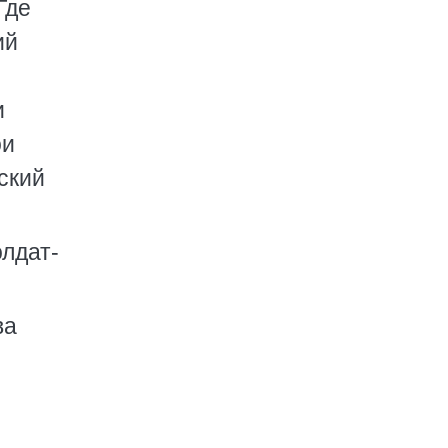
Где
ий
и
ои
ский
лдат-
ва