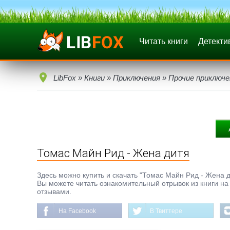
Читать книги
Детекти
LibFox
»
Книги
»
Приключения
»
Прочие приключе
Томас Майн Рид - Жена дитя
Здесь можно купить и скачать "Томас Майн Рид - Жена ди
Вы можете читать ознакомительный отрывок из книги на 
отзывами.
На Facebook
В Твиттере