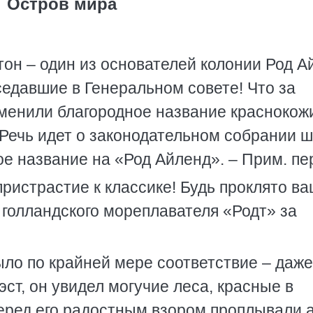
Остров мира
тон – один из основателей колонии Род А
заседавшие в Генеральном совете! Что за
аменили благородное название краснокож
(Речь идет о законодательном собрании ш
е название на «Род Айленд». – Прим. пе
пристрастие к классике! Будь проклято в
 голландского мореплавателя «Родт» за
ло по крайней мере соответствие – даже
ст, он увидел могучие леса, красные в
Перед его радостным взором проплывали 