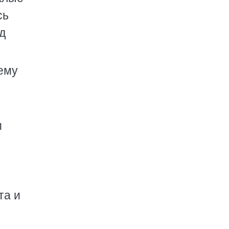
сь
д
ему
е
м
та и