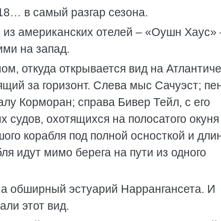
18… в самый разгар сезона.
 из американских отелей – «Оушн Хаус» 
ми на запад.
ом, откуда открывается вид на Атлантич
ящий за горизонт. Слева мыс Сачуэст; пен
алу Корморан; справа Бивер Тейл, с его
 судов, охотящихся на полосатого окуня
шого корабля под полной осносткой и дл
ля идут мимо берега на пути из одного
на обширный эстуарий Наррангансета. И
али этот вид.