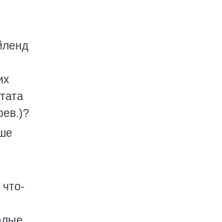
йленд
их
тата
рев.)?
аше
 что-
алые