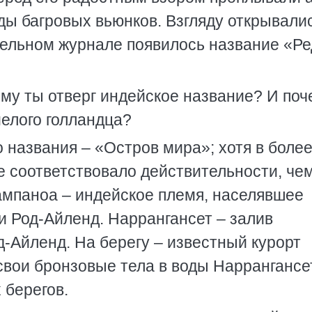
ды багровых вьюнков. Взгляду открывали
абельном журнале появилось название «Ре
ему ты отверг индейское название? И поч
мелого голландца?
 названия – «Остров мира»; хотя в боле
 соответствовало действительности, че
Вампаноа – индейское племя, населявшее
 Род-Айленд. Наррангансет – залив
д-Айленд. На берегу – известный курорт
 свои бронзовые тела в воды Наррангансе
 берегов.