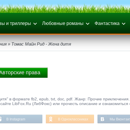
вы и триллеры
Любовные романы
Фантастика
ния
» Томас Майн Рид - Жена дитя
Авторские права
тя" в формате fb2, epub, txt, doc, pdf. Жанр: Прочие приключения.
сайте LibFox.Ru (ЛибФокс) или прочесть описание и ознакомиться 
В Instagram
В Одноклассниках
Мы Вконтак