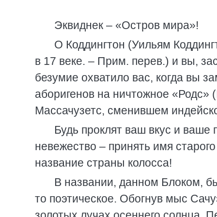
Эквиднек – «Остров мира»!
О Коддингтон (Уильям Коддинг
в 17 веке. – Прим. перев.) и вы, 
безумие охватило вас, когда вы з
аборигенов на ничтожное «Родс» 
Массачузетс, сменившем индейско
Будь проклят ваш вкус и ваше 
невежество – принять имя старого
название страны колосса!
В названии, данном Блоком, бы
то поэтическое. Обогнув мыс Сачуэ
золотых лучах осеннего солнца. 