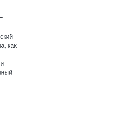
–
еский
а, как
 и
инный