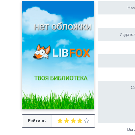
Наз
Издател
Ск
Рейтинг:
Вы 