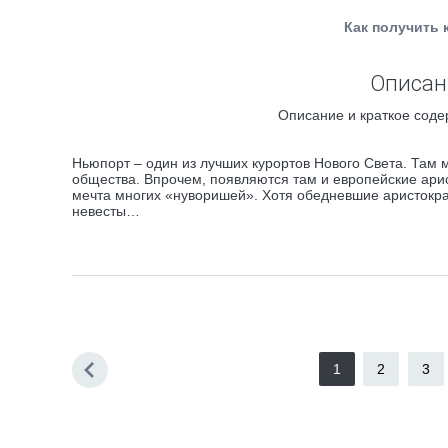
Как получить 
Описан
Описание и краткое соде
Ньюпорт – один из лучших курортов Нового Света. Там 
общества. Впрочем, появляются там и европейские ари
мечта многих «нуворишей». Хотя обедневшие аристокра
невесты…
1
2
3