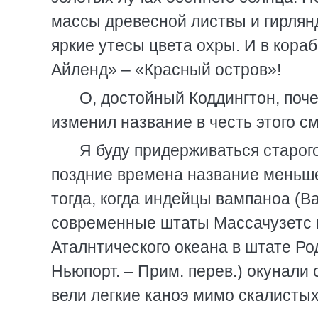
массы древесной листвы и гирлян
яркие утесы цвета охры. И в кор
Айленд» – «Красный остров»!
О, достойный Коддингтон, поч
изменил название в честь этого с
Я буду придерживаться старого
поздние времена название меньше
тогда, когда индейцы вампаноа (
современные штаты Массачузетс и
Аталнтического океана в штате Ро
Ньюпорт. – Прим. перев.) окунали
вели легкие каноэ мимо скалистых