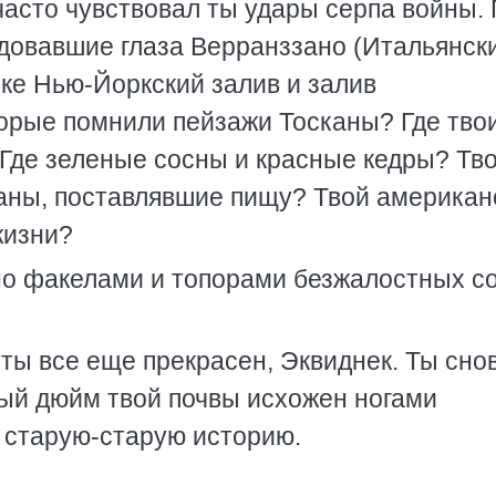
часто чувствовал ты удары серпа войны. 
адовавшие глаза Верранззано (Итальянск
ке Нью-Йоркский залив и залив
оторые помнили пейзажи Тосканы? Где тво
 Где зеленые сосны и красные кедры? Тв
таны, поставлявшие пищу? Твой американ
жизни?
но факелами и топорами безжалостных со
 ты все еще прекрасен, Эквиднек. Ты сно
дый дюйм твой почвы исхожен ногами
 старую-старую историю.