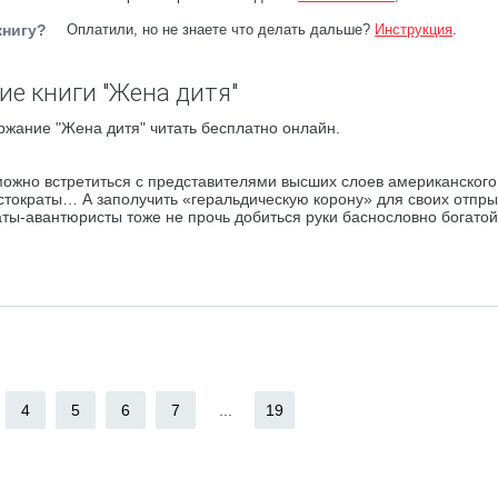
книгу?
Оплатили, но не знаете что делать дальше?
Инструкция
.
ие книги "Жена дитя"
ржание "Жена дитя" читать бесплатно онлайн.
можно встретиться с представителями высших слоев американского
стократы… А заполучить «геральдическую корону» для своих отпры
ты-авантюристы тоже не прочь добиться руки баснословно богатой
4
5
6
7
...
19