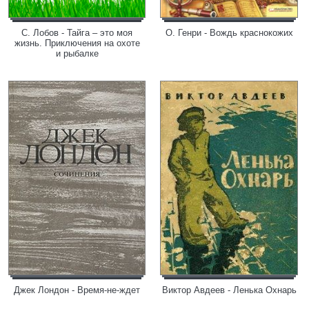
С. Лобов - Тайга – это моя
О. Генри - Вождь краснокожих
жизнь. Приключения на охоте
и рыбалке
Джек Лондон - Время-не-ждет
Виктор Авдеев - Ленька Охнарь