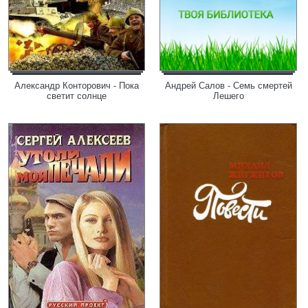
Александр Конторович - Пока
Андрей Салов - Семь смертей
светит солнце
Лешего