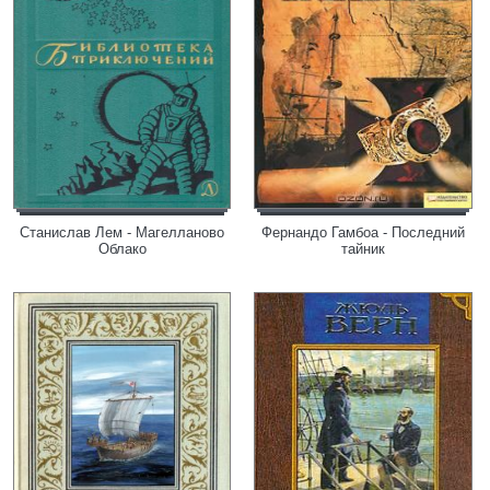
Станислав Лем - Магелланово
Фернандо Гамбоа - Последний
Облако
тайник