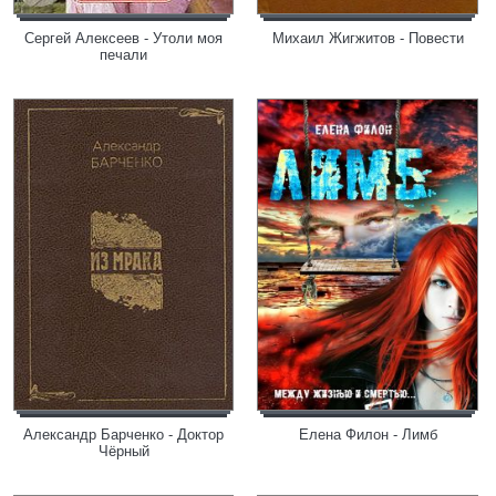
Сергей Алексеев - Утоли моя
Михаил Жигжитов - Повести
печали
Александр Барченко - Доктор
Елена Филон - Лимб
Чёрный