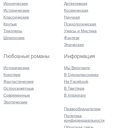
Иронические
Детективная
Исторические
Космическая
Классические
Научная
Крутые
Психологическая
Триллеры
Ужасы и Мистика
Шпионские
Фэнтези
Эпическая
Любовные романы
Информация
Исторические
Мы Вконтакте
Короткие
В Одноклассниках
Фантастические
На Facebook
Остросюжетные
В Твиттере
Современные
В Instagram
Эротические
Правообладателям
Политика
конфиденциальности
Обратная связь