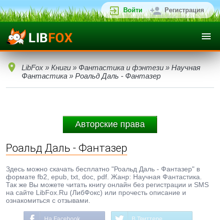
Войти
Регистрация
LibFox
»
Книги
»
Фантастика и фэнтези
»
Научная
Фантастика
» Роальд Даль - Фантазер
Авторские права
Роальд Даль - Фантазер
Здесь можно скачать бесплатно "Роальд Даль - Фантазер" в
формате fb2, epub, txt, doc, pdf. Жанр: Научная Фантастика.
Так же Вы можете читать книгу онлайн без регистрации и SMS
на сайте LibFox.Ru (ЛибФокс) или прочесть описание и
ознакомиться с отзывами.
На Facebook
В Твиттере