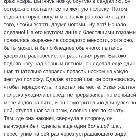
краю ковра. Вытянув ножку, обутую в сандалию, он
осторожно поставил ее на желтую полоску. Потом
поднял вторую ногу, и места как раз хватило для
того, чтобы встать двумя ногами. Ну вот! Начало
сделано! На его круглом лице с блестящими глазами
появилось выражение сосредоточенности, хотя оно,
быть может, и было бледнее обычного; пытаясь
удержать равновесие, он расставил руки. Высоко
подняв ногу над черным пятном, он сделал еще один
шаг, тщательно стараясь попасть носком на узкую
желтую полоску. Сделав второй шаг, он остановился,
чтобы передохнуть, и застыл на месте. Узкая желтая
полоска уходила вперед, не прерываясь, по меньшей
мере ярдов на пять, и он осмотрительно двинулся по
ней, ступая шаг за шагом, словно шел по канату.
Там, где она наконец свернула в сторону, он
вынужден был сделать еще один большой шаг,
переступив на сей раз через устрашающего вида