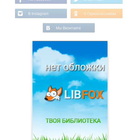
В Instagram
В Одноклассниках
Мы Вконтакте