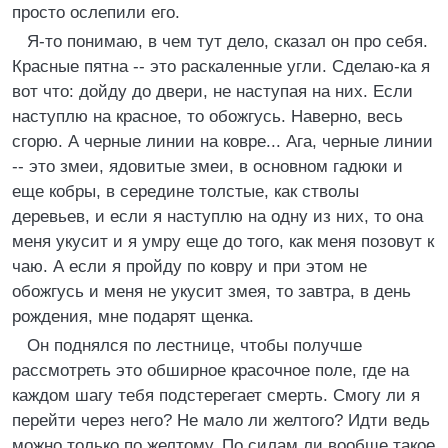
просто ослепили его.
Я-то понимаю, в чем тут дело, сказал он про себя.
Красные пятна -- это раскаленные угли. Сделаю-ка я
вот что: дойду до двери, не наступая на них. Если
наступлю на красное, то обожгусь. Наверно, весь
сгорю. А черные линии на ковре... Ага, черные линии
-- это змеи, ядовитые змеи, в основном гадюки и
еще кобры, в середине толстые, как стволы
деревьев, и если я наступлю на одну из них, то она
меня укусит и я умру еще до того, как меня позовут к
чаю. А если я пройду по ковру и при этом не
обожгусь и меня не укусит змея, то завтра, в день
рождения, мне подарят щенка.
Он поднялся по лестнице, чтобы получше
рассмотреть это обширное красочное поле, где на
каждом шагу тебя подстерегает смерть. Смогу ли я
перейти через него? Не мало ли желтого? Идти ведь
можно только по желтому. По силам ли вообще такое