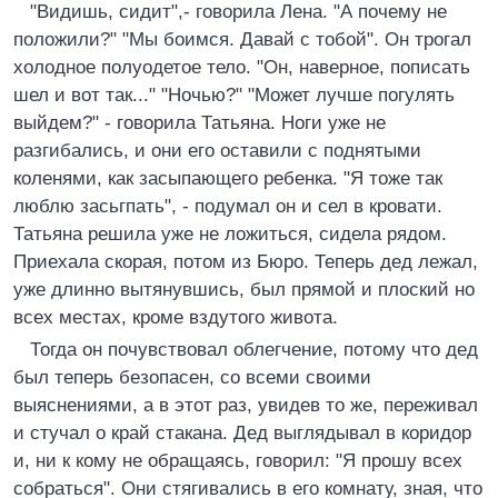
"Видишь, сидит",- говорила Лена. "А почему нe
положили?" "Мы боимся. Давай с тобой". Он трогал
холодное полуодетое тело. "Он, наверное, пописать
шел и вот так..." "Ночью?" "Может лучше погулять
выйдем?" - говорила Татьяна. Ноги уже не
разгибались, и они его оставили с поднятыми
коленями, как засыпающего ребенка. "Я тоже так
люблю засьгпать", - подумал он и сел в кровати.
Татьяна решила уже не ложиться, сидела рядом.
Приехала скорая, потом из Бюро. Теперь дед лежал,
уже длинно вытянувшись, был прямой и плоский но
всех местах, кроме вздутого живота.
Тогда он почувствовал облегчение, потому что дед
был теперь безопасен, со всеми своими
выяснениями, а в этот раз, увидев то же, переживал
и стучал о край стакана. Дед выглядывал в коридор
и, ни к кому не обращаясь, говорил: "Я прошу всех
собраться". Они стягивались в его комнату, зная, что