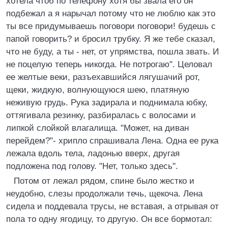
хотела чтоб по телефону хотя бы звала его он
подбежал а я нарычал потому что не люблю как это
ты все придумываешь поговори поговори! будешь с
папой говорить? и бросил трубку. Я же тебе сказал,
что не буду, а ты - нет, от упрямства, пошла звать. И
не поцелую теперь никогда. Не потрогаю". Целовал
ее желтые веки, разъехавшийся лягушачий рот,
щеки, жидкую, волнующуюся шею, платяную
неживую грудь. Рука задирала и поднимала юбку,
оттягивала резинку, разбиралась с волосами и
липкой слойкой влагалища. "Может, на диван
перейдем?"- хрипло спрашивала Лена. Одна ее рука
лежала вдоль тела, ладонью вверх, другая
подложена под голову. "Нет, только здесь".
Потом от лежал рядом, спине было жестко и
неудобно, слезы продолжали течь, щекоча. Лена
сидела и поддевала трусы, не вставая, а отрывая от
пола то одну ягодицу, то другую. Он все бормотал: