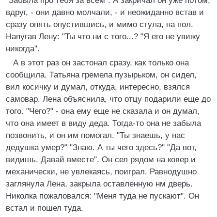
"Забыла про тебя за всем". А закричал он уже потом,
вдруг, - они давно молчали, - и неожиданно встав и
сразу опять опустившись, и мимо стула, на пол.
Напугав Лену: "Ты что ни с того...? "Я его не увижу
никогда".
А в этот раз он застонал сразу, как только она
сообщила. Татьяна гремела пузырьком, он сидел,
вил косичку и думал, откуда, интересно, взялся
самовар. Лена объяснила, что отцу подарили еще до
того. "Чего?" - она ему еще не сказала и он думал,
что она имеет в виду деда. Тогда-то она не забыла
позвонить, и он им помогал. "Ты знаешь, у нас
дедушка умер?" "Знаю. А ты чего здесь?" "Да вот,
видишь. Давай вместе". Он сел рядом на ковер и
механически, не увлекаясь, поиграл. Равнодушно
заглянула Лена, закрыла оставленную нм дверь.
Николка пожаловался: "Меня туда не пускают". Он
встал и пошел туда.