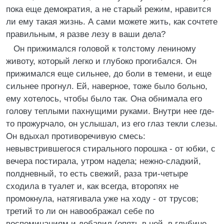
пока еще демократия, а не старый режим, нравится
ли ему такая жизнь. А сами можете жить, как сочтете
правильным, я разве лезу в ваши дела?
Он прижимался головой к толстому лениному
животу, который легко и глубоко прогибался. Он
прижимался еще сильнее, до боли в темени, и еще
сильнее прогнул. Ей, наверное, тоже было больно,
ему хотелось, чтобы было так. Она обнимала его
голову теплыми пахнущими руками. Внутри нее где-
то прожурчало, он услышал, из его глаз текли слезы.
Он вдыхал противоречивую смесь:
невывстрившегося стирального порошка - от юбки, с
вечера постирала, утром надела; нежно-сладкий,
полдневный, то есть свежий, раза три-четыре
сходила в туалет и, как всегда, второпях не
промокнула, натягивала уже на ходу - от трусов;
третий то ли он навоображал себе по
воспоминаниям и добавил (опять в ней, в глубине,