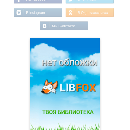
В Instagram
В Одноклассниках
Мы Вконтакте