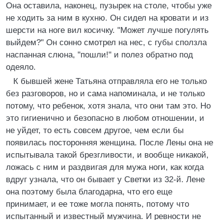
Она оставила, наконец, пузырек на столе, чтобы уже
не ходить за ним в кухню. Он сидел на кровати и из
шерсти на ноге вил косичку. "Может лучше погулять
выйдем?" Он сонно смотрел на нес, с губы сползла
наспанная слюна, "пошли!" и полез обратно под
одеяло.
К бывшей жене Татьяна отправляла его не только
без разговоров, но и сама напоминала, и не только
потому, что ребенок, хотя знала, что они там это. Но
это гигиенично и безопасно в любом отношении, и
не уйдет, то есть совсем другое, чем если бы
появилась посторонняя женщина. После Лены она не
испытывалa такой брезгливости, и вообще никакой,
ложась с ним и pаздвигая для мужа ноги, как когда
вдруг узнала, что он бывает у Светки из 32-й. Лене
она поэтому была благодарна, что его еще
принимает, и ее тоже могла понять, потому что
испытанный и известный мужчина. И ревности не