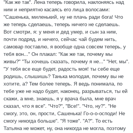
"Как же так". Лена теперь говорила, наклоняясь над
ним и неприятно касаясь его лица волосами:
"Сашенька, миленький, ну не плачь ради бога! Что
же теперь сделаешь, теперь ничего не сделаешь.
Вот смотри, я: у меня и дед умер, и сын за ним,
почти подряд, и ничего, сейчас чай будем нить,
самовар поставлю, я вообще одна совсем теперь, у
тебя вон..." Он плакал: "Как же так, почему мы
живы?" "Ты хочешь сказать, почему я не..." "Нет, мы".
"У тебя все еще будет, радость моя! ты себе еще
родишь, слышишь? Танька молодая, почему вы не
хотите, а? Тем более теперь. Я ведь понимала, по
тебе уже не надо будет, наконец, разрываться, ты ей
скажи, а мне, знаешь, я у врача была, мне врач
сказал, что я все". "Что?", "Все!". "Что, ну?". "Не
смогу, это, он, прости, Сашенька! Го-о-о-осподи! Не
смогу никогда больше". "Я тоже". "А?". То есть
Татьяна не может, ну, она никогда не могла, поэтому