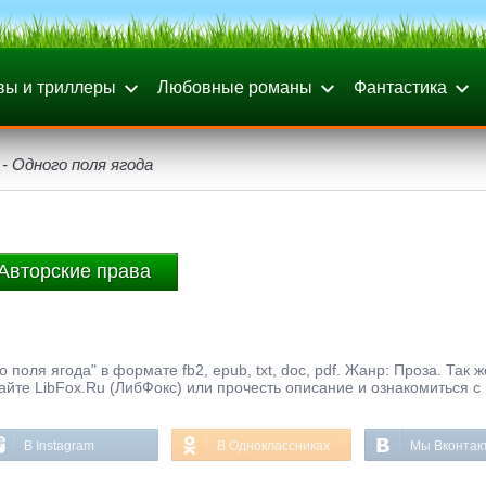
вы и триллеры
Любовные романы
Фантастика
- Одного поля ягода
Авторские права
поля ягода" в формате fb2, epub, txt, doc, pdf. Жанр: Проза. Так 
айте LibFox.Ru (ЛибФокс) или прочесть описание и ознакомиться с
В Instagram
В Одноклассниках
Мы Вконтак