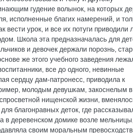
нающим гудение волынок, на которых де
ля, исполненные благих намерений, и тол
к вести урок, и все их потуги приводили 
содом. Школа эта предназначалась для де
альчиков и девочек держали порознь, ста
снове же этого учебного заведения лежа
воспитанники, все до одного, невинные
ая сердцу дам-патронесс, приводила к
ример, молодым девушкам, закоснелым в
еспросветной нищенской жизни, вменялос
для благонравных деток, где рассказыва
а в деревенском домике возле мельницы
подавляла своим моральным превосходст