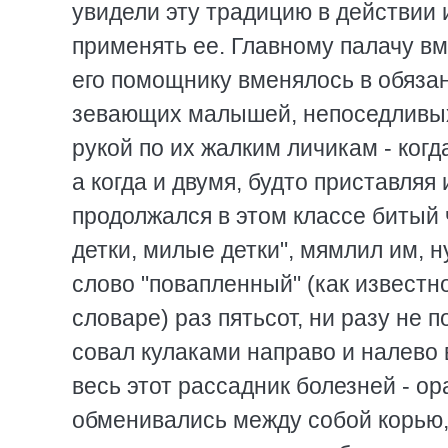
увидели эту традицию в действии
применять ее. Главному палачу вм
его помощнику вменялось в обяза
зевающих малышей, непоседливы
рукой по их жалким личикам - когд
а когда и двумя, будто приставляя
продолжался в этом классе битый 
детки, милые детки", мямлил им, н
слово "повапленный" (как известн
словаре) раз пятьсот, ни разу не 
совал кулаками направо и налево 
весь этот рассадник болезней - 
обменивались между собой корью,