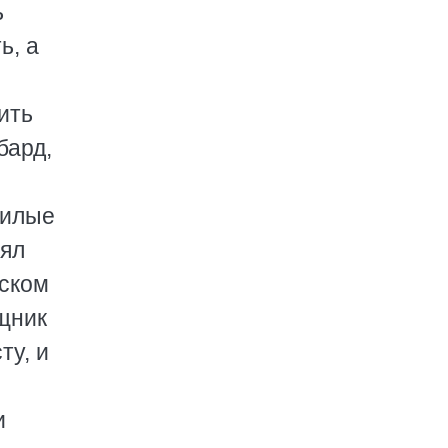
ь
ь, а
ить
бард,
Милые
рял
тском
ощник
ту, и
и