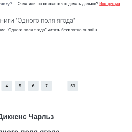
книгу?
Оплатили, но не знаете что делать дальше?
Инструкция
.
ниги "Одного поля ягода"
ие "Одного поля ягода" читать бесплатно онлайн.
4
5
6
7
...
53
Диккенс Чарльз
дного поля ягода