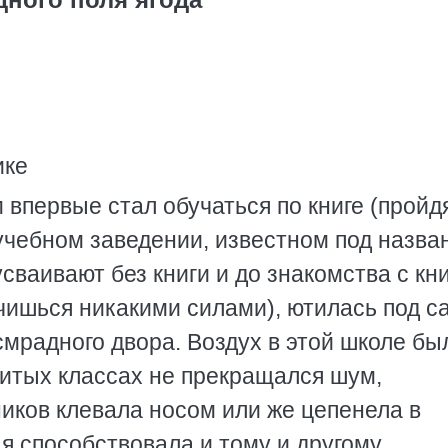
ике
 впервые стал обучаться по книге (пройд
 учебном заведении, известном под назва
сваивают без книги и до знакомства с кн
тучишься никакими силами), ютилась под с
мрадного двора. Воздух в этой школе бы
битых классах не прекращался шум,
иков клевала носом или же цепенела в
ая способствовала и тому и другому