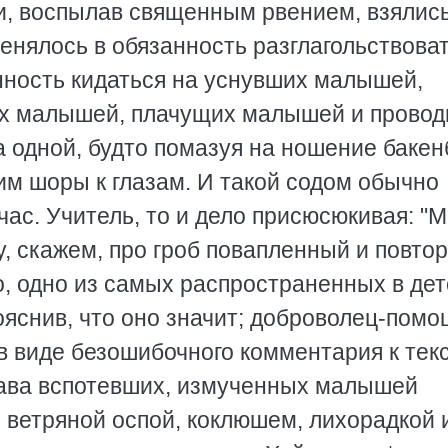
 и, воспылав священным рвением, взялис
енялось в обязанность разглагольствоват
нность кидаться на уснувших малышей,
х малышей, плачущих малышей и провод
а одной, будто помазуя на ношение бакен
 им шоры к глазам. И такой содом обычно
час. Учитель, то и дело присюсюкивая: "
у, скажем, про гроб повапленный и повто
о, одно из самых распространенных в де
пояснив, что оно значит; доброволец-пом
в виде безошибочного комментария к текс
орава вспотевших, измученных малышей
 ветряной оспой, коклюшем, лихорадкой 