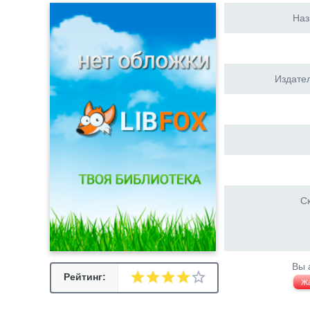
Наз
Издател
Ск
Вы 
Рейтинг:
Ж