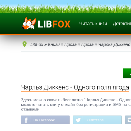
Читать книги
Детекти
LibFox
»
Книги
»
Проза
»
Проза
» Чарльз Диккенс 
Чарльз Диккенс - Одного поля ягода
Здесь можно скачать бесплатно "Чарльз Диккенс - Одного 
можете читать книгу онлайн без регистрации и SMS на с
отзывами.
На Facebook
В Твиттере