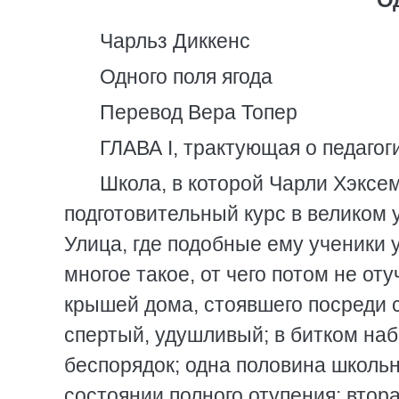
Чарльз Диккенс
Одного поля ягода
Перевод Вера Топер
ГЛАВА I, трактующая о педагог
Школа, в которой Чарли Хэксем
подготовительный курс в великом
Улица, где подобные ему ученики у
многое такое, от чего потом не о
крышей дома, стоявшего посреди с
спертый, удушливый; в битком на
беспорядок; одна половина школьн
состоянии полного отупения; втор