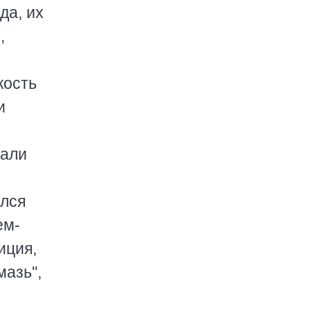
да, их
,
кость
и
вали
ился
ем-
иция,
мазь",