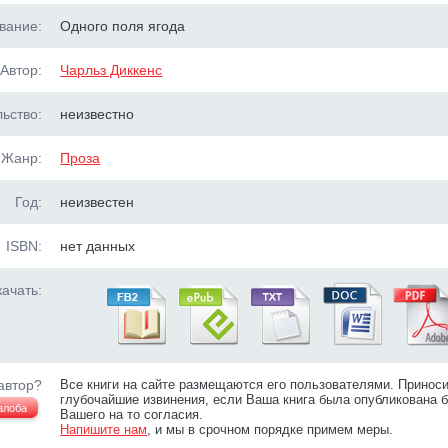
вание:
Одного поля ягода
Автор:
Чарльз Диккенс
ьство:
неизвестно
Жанр:
Проза
Год:
неизвестен
ISBN:
нет данных
ачать:
автор?
Все книги на сайте размещаются его пользователями. Принос
глубочайшие извинения, если Ваша книга была опубликована б
алоба
Вашего на то согласия.
Напишите нам
, и мы в срочном порядке примем меры.