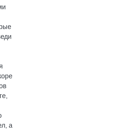
ми
орые
веди
я
коре
ов
те,
о
л, а