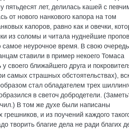
му пятьдесят лет, делилась кашей с певчи
ь от нового нанкового капора на том
нковых капоров, равно как и овечки, кот
чки из соломы и читала нуднейшие пропо
о самое неурочное время. В свою очередь
нцам ставили в пример некоего Томаса
ь у своего ближайшего друга и покровител
ри самых страшных обстоятельствах), вс
образом стал обладателем трех шиллинг
бразился в светоч добродетели. (Заметь
нчил.) В том же духе были написаны
 грешников, и из поучений каждого таког
до творить благие дела не ради благих де