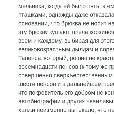
мельника, когда ей было пять, а е
пташками, однажды даже отказалас
основании, что брюква не носит на
эту брюкву кушают, плела корзино
всем и каждому, выбирая для этог
великовозрастным дылдам и сорва
Тапенса, который, решив не краст
восемнадцати пенсов (к тому же п
совершенно сверхъестественным 
шести пенсов и в дальнейшем прео
что покровитель его добром не ко
автобиографии и других чванливых
ханжи неизменно вытекало, что на