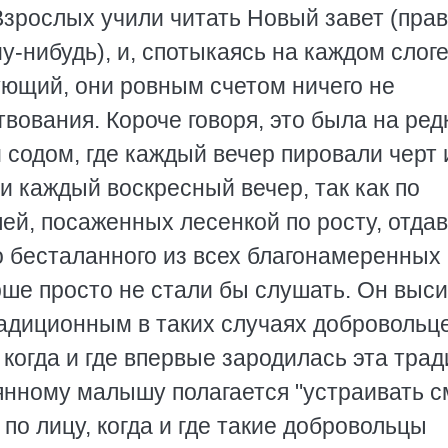
Взрослых учили читать Новый завет (прав
-нибудь), и, спотыкаясь на каждом слоге
ующий, они ровным счетом ничего не
твования. Короче говоря, это была на ред
й содом, где каждый вечер пировали черт 
и каждый воскресный вечер, так как по
й, посаженных лесенкой по росту, отда
го бесталанного из всех благонамеренных
рше просто не стали бы слушать. Он выс
традиционным в таких случаях добровольц
когда и где впервые зародилась эта трад
янному малышу полагается "устраивать с
по лицу, когда и где такие добровольцы