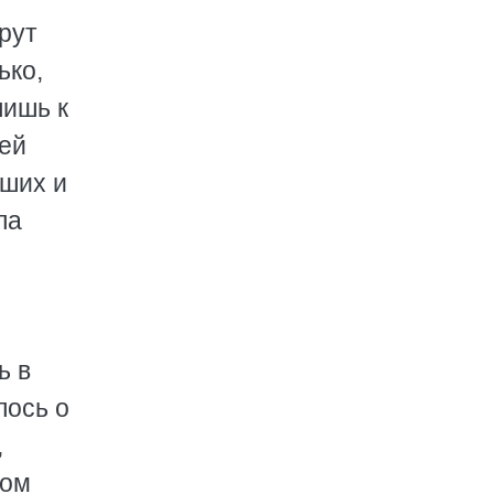
рут
ько,
лишь к
тей
рших и
ла
ь в
лось о
,
вом