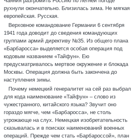
Чаяния разгромить Россию по летней погоде
рухнули окончательно. Близилась зима. Не мягкая
европейская. Русская.
Верховное командование Германии 6 сентября
1941 года доводит до сведения командующих
группами армий директиву №35. Из общего плана
«Барбаросса» выделяется особая операция под
кодовым названием «Тайфун». Ею
предусматривалось мертвое окружение и блокада
Москвы. Операция должна быть закончена до
наступления зимы.
Почему немецкий генералитет на сей раз выбрал
для кода наименование «Тайфун» – слово из
чужестранного, китайского языка? Звучит оно
гораздо мягче, чем «Барбаросса», не столь
угрожающе на слух. Немецкая изобретательность
сказывалась и в поисках наименований военных
операций. Прежде чем стать «Барбароссой», план