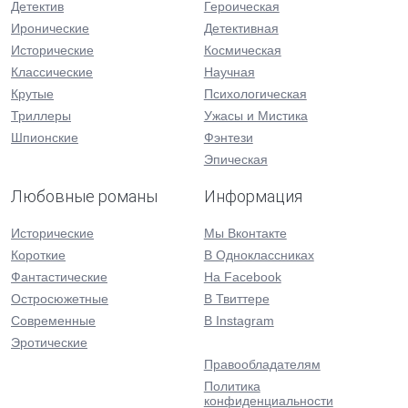
Детектив
Героическая
Иронические
Детективная
Исторические
Космическая
Классические
Научная
Крутые
Психологическая
Триллеры
Ужасы и Мистика
Шпионские
Фэнтези
Эпическая
Любовные романы
Информация
Исторические
Мы Вконтакте
Короткие
В Одноклассниках
Фантастические
На Facebook
Остросюжетные
В Твиттере
Современные
В Instagram
Эротические
Правообладателям
Политика
конфиденциальности