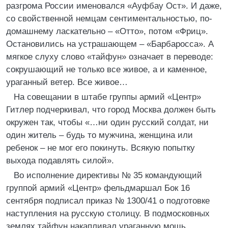
разгрома России именовался «Ауфбау Ост». И даже,
со свойственной немцам сентиментальностью, по-
домашнему ласкательно – «Отто», потом «Фриц».
Остановились на устрашающем – «Барбаросса». А
мягкое слуху слово «тайфун» означает в переводе:
сокрушающий не только все живое, а и каменное,
ураганный ветер. Все живое…
На совещании в штабе группы армий «Центр»
Гитлер подчеркивал, что город Москва должен быть
окружен так, чтобы «…ни один русский солдат, ни
один житель – будь то мужчина, женщина или
ребенок – не мог его покинуть. Всякую попытку
выхода подавлять силой».
Во исполнение директивы № 35 командующий
группой армий «Центр» фельдмаршал Бок 16
сентября подписал приказ № 1300/41 о подготовке
наступления на русскую столицу. В подмосковных
землях тайфун накапливал ураганную мощь.