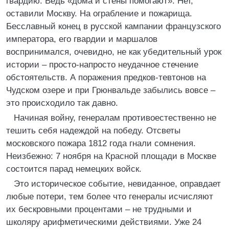
гвардию. Ведь «дома и стены помогают». Нет,
оставили Москву. На ограбление и пожарища.
Бесславный конец в русской кампании французского
императора, его гвардии и маршалов
воспринимался, очевидно, не как убедительный урок
истории – просто-напросто неудачное стечение
обстоятельств. А поражения предков-тевтонов на
Чудском озере и при Грюнвальде забылись вовсе –
это происходило так давно.
Начиная войну, генералам противоестественно не
тешить себя надеждой на победу. Отсветы
московского пожара 1812 года гнали сомнения.
Неизбежно: 7 ноября на Красной площади в Москве
состоится парад немецких войск.
Это историческое событие, невиданное, оправдает
любые потери, тем более что генералы исчисляют
их бескровными процентами – не трудными и
школяру арифметическими действиями. Уже 24