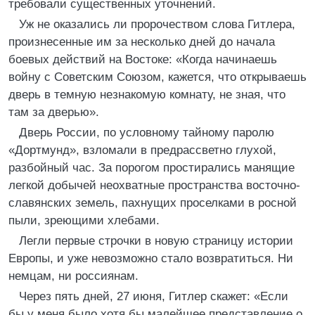
требовали существенных уточнений.
Уж не оказались ли пророчеством слова Гитлера,
произнесенные им за несколько дней до начала
боевых действий на Востоке: «Когда начинаешь
войну с Советским Союзом, кажется, что открываешь
дверь в темную незнакомую комнату, не зная, что
там за дверью».
Дверь России, по условному тайному паролю
«Дортмунд», взломали в предрассветно глухой,
разбойный час. За порогом простирались манящие
легкой добычей неохватные пространства восточно-
славянских земель, пахнущих проселками в росной
пыли, зреющими хлебами.
Легли первые строчки в новую страницу истории
Европы, и уже невозможно стало возвратиться. Ни
немцам, ни россиянам.
Через пять дней, 27 июня, Гитлер скажет: «Если
бы у меня было хотя бы малейшее представление о