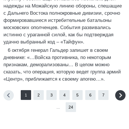
надежды на Можайскую линию обороны, спешащие
с Дальнего Востока полнокровные дивизии, срочно
формировавшиеся истребительные батальоны
московских ополченцев. События развивались
истинно с ураганной силой, как бы подтверждая
удачно выбранный код – «Тайфун».
6 октября генерал Гальдер запишет в своем
дневнике: «…Войска противника, по некоторым
признакам, деморализованы… В целом можно
сказать, что операция, которую ведет группа армий
«Центр», приближается к своему апогею…».
1
2
3
4
5
6
7
...
24