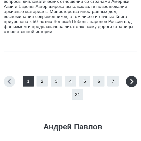
вопросы дипломатических отношений со странами Америки,
Азии и Европы.Автор широко использовал в повествовании
архивные материалы Министерства иностранных дел,
воспоминания современников, в том числе и личные.Книга
приурочена к 50-летию Великой Победы народов России над
фашизмом и предназначена читателю, кому дороги страницы
отечественной истории.
1
2
3
4
5
6
7
...
24
Андрей Павлов