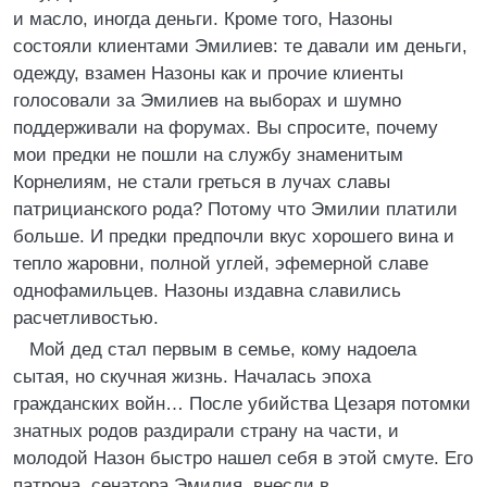
и масло, иногда деньги. Кроме того, Назоны
состояли клиентами Эмилиев: те давали им деньги,
одежду, взамен Назоны как и прочие клиенты
голосовали за Эмилиев на выборах и шумно
поддерживали на форумах. Вы спросите, почему
мои предки не пошли на службу знаменитым
Корнелиям, не стали греться в лучах славы
патрицианского рода? Потому что Эмилии платили
больше. И предки предпочли вкус хорошего вина и
тепло жаровни, полной углей, эфемерной славе
однофамильцев. Назоны издавна славились
расчетливостью.
Мой дед стал первым в семье, кому надоела
сытая, но скучная жизнь. Началась эпоха
гражданских войн… После убийства Цезаря потомки
знатных родов раздирали страну на части, и
молодой Назон быстро нашел себя в этой смуте. Его
патрона, сенатора Эмилия, внесли в