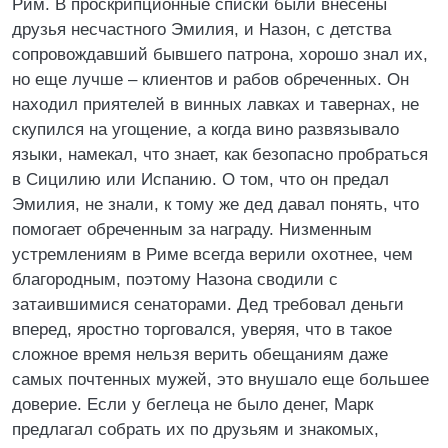
Рим. В проскрипционные списки были внесены
друзья несчастного Эмилия, и Назон, с детства
сопровождавший бывшего патрона, хорошо знал их,
но еще лучше – клиентов и рабов обреченных. Он
находил приятелей в винных лавках и тавернах, не
скупился на угощение, а когда вино развязывало
языки, намекал, что знает, как безопасно пробраться
в Сицилию или Испанию. О том, что он предал
Эмилия, не знали, к тому же дед давал понять, что
помогает обреченным за награду. Низменным
устремлениям в Риме всегда верили охотнее, чем
благородным, поэтому Назона сводили с
затаившимися сенаторами. Дед требовал деньги
вперед, яростно торговался, уверяя, что в такое
сложное время нельзя верить обещаниям даже
самых почтенных мужей, это внушало еще большее
доверие. Если у беглеца не было денег, Марк
предлагал собрать их по друзьям и знакомых,