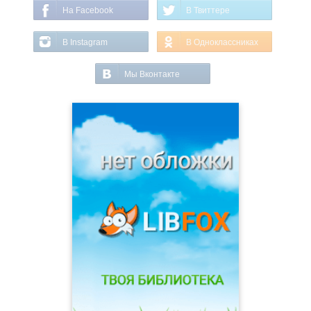
На Facebook
В Твиттере
В Instagram
В Одноклассниках
Мы Вконтакте