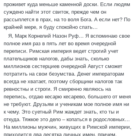
проживет куда меньше каменной доски. Если людям
суждено найти этот свиток, прежде чем он
рассыплется в прах, на то воля Бога. А если нет? По
крайней мере, я буду спокойно спать…
Я, Марк Корнелий Назон Руф… Я вспоминаю свое
полное имя раз в пять лет во время очередной
переписи. Римская империя ведет строгий учет
плательщиков налогов, дабы знать, сколько
миллионов сестерциев очередной Август сможет
потратить на свои безумства. Денег императорам
всегда не хватает, поэтому сборщики налогов так
ревностны и строги. Я смиренно являюсь на
перепись, отдаю кесарю кесарево, большего от меня
не требуют. Друзьям и ученикам мое полное имя ни
к чему. Это суетный Рим жаждет знать, кто ты и
откуда. Тяжкое это дело – копаться в родословных…
На миллионы мужчин, живущих в Римской империи,
приходится два десятка личных имен, причем,