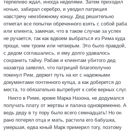
терпеливо ждал, иногда неделями. Затем приходил
ночью, забирал серебро, и уводил патриция
навстречу неизбежному концу. Дед решительно
отметал все попытки обреченного взять с собой раба
или клиента, замечая, что в таком случае за успех
не ручается, так как вдвоем выбраться из Рима куда
проще, чем троим или четверым. Это было правдой,
с дедом соглашались, и ему долго удавалось
сохранить тайну. Рабам и клиентам убитого дед
назавтра заявлял, что патриций благополучно
покинул Рим, держит путь на юг с надежными
документами почтенного купца, а как доберется до
места, то обязательно вытребует к себе верных слуг.
Никто в Риме, кроме Марка Назона, не додумался
получать плату от жертвы и палача одновременно. А
ведь деду в ту пору было всего семнадцать! Но он
рано потерял отца и мать, растила его бабушка,
умершая, едва юный Марк примерил тогу, поэтому