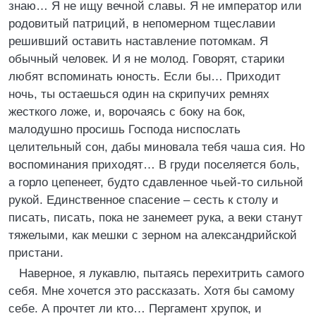
знаю… Я не ищу вечной славы. Я не император или
родовитый патриций, в непомерном тщеславии
решивший оставить наставление потомкам. Я
обычный человек. И я не молод. Говорят, старики
любят вспоминать юность. Если бы… Приходит
ночь, ты остаешься один на скрипучих ремнях
жесткого ложе, и, ворочаясь с боку на бок,
малодушно просишь Господа ниспослать
целительный сон, дабы миновала тебя чаша сия. Но
воспоминания приходят… В груди поселяется боль,
а горло цепенеет, будто сдавленное чьей-то сильной
рукой. Единственное спасение – сесть к столу и
писать, писать, пока не занемеет рука, а веки станут
тяжелыми, как мешки с зерном на александрийской
пристани.
Наверное, я лукавлю, пытаясь перехитрить самого
себя. Мне хочется это рассказать. Хотя бы самому
себе. А прочтет ли кто… Пергамент хрупок, и