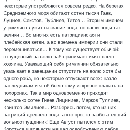
некоторые употребляются совсем редко. На берегах
Средиземного моря обитают сотни тысяч Гаев,
Луциев, Секстов, Публиев, Титов… Вторым именем
у римлян служит название рода, но наши роды так
велики… Во многих есть патрицианская и
плебейская ветви, а во времена империи они стали
перемешиваться… К тому же существует обычай:
отпущенный на волю раб принимает имя своего
хозяина. Уважающий себя римлянин обязательно
указывает в завещании отпустить на волю хотя бы
одного раба, но некоторые отпускают всех: назло
наследникам и чтоб было кому искренне плакать на
похоронах. Так в мир одновременно приходят
несколько сотен Гнеев Лициниев, Марков Туллиев,
Квинтов Эмилиев… Разберись потом, кто из них
патриций древнего рода, а кто просто разбогатевший
вольноотпущенник! Еще Август пытался с этим
бороться и всячески мешал освобождению рабов.