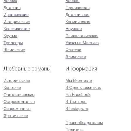
Боевик
Боевая
Детектив
Героическая
Иронические
Детективная
Исторические
Космическая
Классические
Научная
Крутые
Психологическая
Триллеры
Ужасы и Мистика
Шпионские
Фэнтези
Эпическая
Любовные романы
Информация
Исторические
Мы Вконтакте
Короткие
В Одноклассниках
Фантастические
На Facebook
Остросюжетные
В Твиттере
Современные
В Instagram
Эротические
Правообладателям
Политика