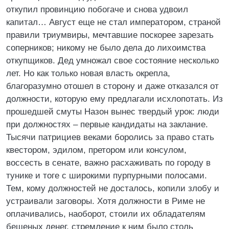
откупил провинцию побогаче и снова удвоил
капитал… Август еще не стал императором, страной
правили триумвиры, мечтавшие поскорее зарезать
соперников; никому не было дела до лихоимства
откупщиков. Дед умножал свое состояние несколько
лет. Но как только новая власть окрепла,
благоразумно отошел в сторону и даже отказался от
должности, которую ему предлагали исхлопотать. Из
прошедшей смуты Назон вынес твердый урок: люди
при должностях – первые кандидаты на заклание.
Тысячи патрициев веками боролись за право стать
квестором, эдилом, претором или консулом,
воссесть в сенате, важно расхаживать по городу в
тунике и тоге с широкими пурпурными полосами.
Тем, кому должностей не досталось, копили злобу и
устраивали заговоры. Хотя должности в Риме не
оплачивались, наоборот, стоили их обладателям
бешеных денег, стремление к ним было столь