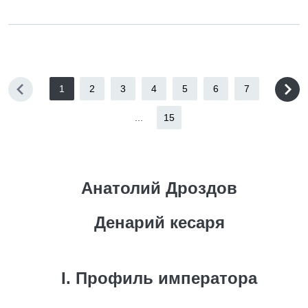
1
2
3
4
5
6
7
...
15
Анатолий Дроздов
Денарий кесаря
I. Профиль императора