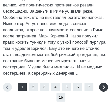
велико, что политических противников резали
беспощадно. За деньги в Риме убивали реже.
Особенно тех, кто не выставлял богатство напоказ.
Император Август внес имя деда в список
всадников, второе по значимости сословие в Риме
после патрициев, Марк Корнелий Назон получил
право носить тунику и тогу с узкой полосой пурпура,
тем и удовлетворился. Ему это ничего не стоило:
стать всадником мог любой римский гражданин, чье
состояние было не менее четырехсот тысяч
сестерциев. У деда были миллионы. И не медных
сестерциев, а серебряных денариев…
1
2
3
4
5
6
7
...
15