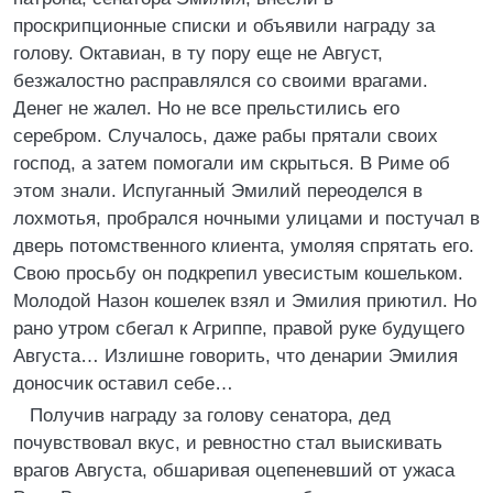
проскрипционные списки и объявили награду за
голову. Октавиан, в ту пору еще не Август,
безжалостно расправлялся со своими врагами.
Денег не жалел. Но не все прельстились его
серебром. Случалось, даже рабы прятали своих
господ, а затем помогали им скрыться. В Риме об
этом знали. Испуганный Эмилий переоделся в
лохмотья, пробрался ночными улицами и постучал в
дверь потомственного клиента, умоляя спрятать его.
Свою просьбу он подкрепил увесистым кошельком.
Молодой Назон кошелек взял и Эмилия приютил. Но
рано утром сбегал к Агриппе, правой руке будущего
Августа… Излишне говорить, что денарии Эмилия
доносчик оставил себе…
Получив награду за голову сенатора, дед
почувствовал вкус, и ревностно стал выискивать
врагов Августа, обшаривая оцепеневший от ужаса