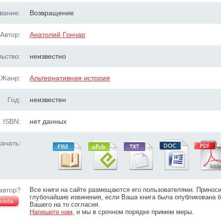
вание:
Возвращение
Автор:
Анатолий Гончар
ьство:
неизвестно
Жанр:
Альтернативная история
Год:
неизвестен
ISBN:
нет данных
ачать:
автор?
Все книги на сайте размещаются его пользователями. Принос
глубочайшие извинения, если Ваша книга была опубликована б
алоба
Вашего на то согласия.
Напишите нам
, и мы в срочном порядке примем меры.