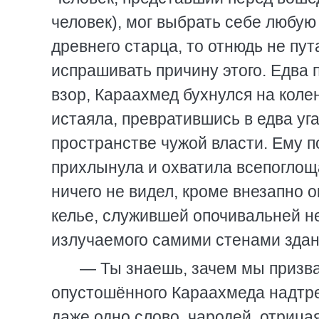
человек), мог выбрать себе любую 
древнего старца, то отнюдь не пу
испрашивать причину этого. Едва 
взор, Караахмед бухнулся на колен
истаяла, превратившись в едва у
пространстве чужой власти. Ему по
прихлынула и охватила всепоглощ
ничего не видел, кроме внезапно 
келье, служившей опочивальней не
излучаемого самими стенами здани
— Ты знаешь, зачем мы призва
опустошённого Караахмеда надтре
даже одно слово, чародей, отрицая