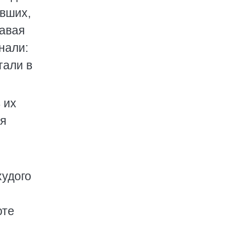
авших,
давая
нали:
тали в
 их
ся
худого
й
оте