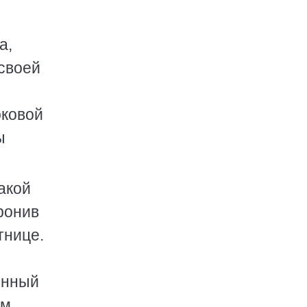
а,
 своей
оковой
ы
акой
бронив
тнице.
енный
ем