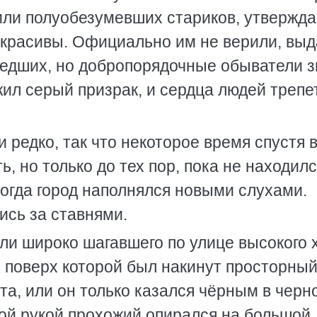
дили полуобезумевших стариков, утвержд
 красивы. Официально им не верили, вы
едших, но добропорядочные обыватели з
жил серый призрак, и сердца людей трепе
 редко, так что некоторое время спустя в
, но только до тех пор, пока не находил
огда город наполнялся новыми слухами.
ись за ставнями.
али широко шагавшего по улице высокого 
у, поверх которой был накинут просторны
та, или он только казался чёрным в черн
й рукой прохожий опирался на большой,