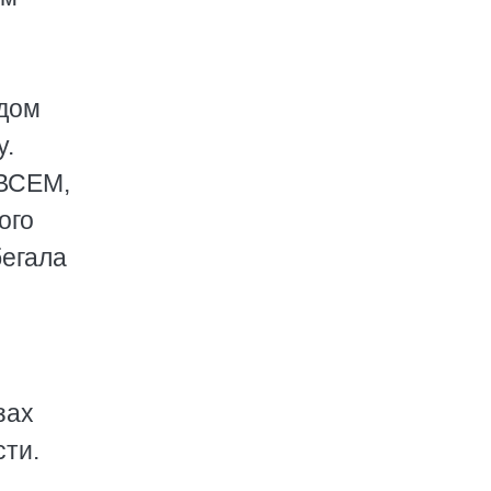
 дом
у.
 ВСЕМ,
ого
бегала
зах
сти.