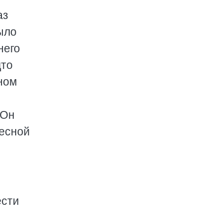
аз
ыло
него
дто
ном
 Он
тесной
ести