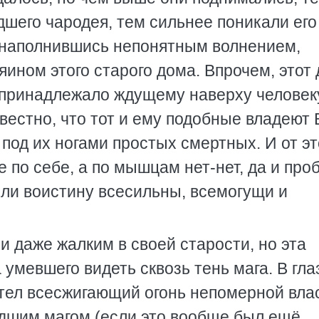
шего чародея, тем сильнее поникали его
 наполнившись непонятным волнением,
яином этого старого дома. Впрочем, этот
о принадлежало ждущему наверху человек
звестно, что тот и ему подобные владеют
под их ногами простых смертных. И от эт
 по себе, а по мышцам нет-нет, да и про
ли воистину всесильны, всемогущи и
и даже жалким в своей старости, но эта
умевшего видеть сквозь тень мага. В гла
стел всесжигающий огонь непомерной вла
дшим магом (если это вообще был ещё