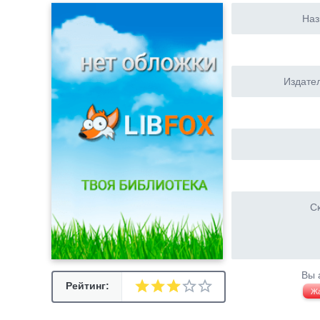
Наз
Издател
Ск
Вы 
Рейтинг:
Ж