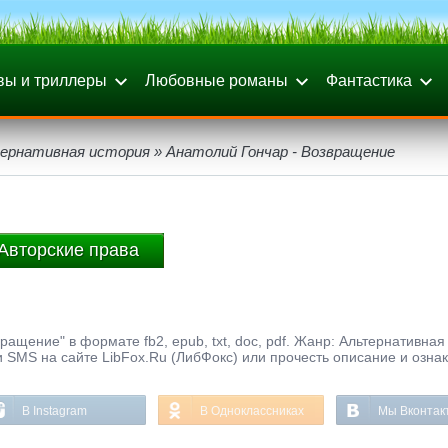
вы и триллеры
Любовные романы
Фантастика
ернативная история
» Анатолий Гончар - Возвращение
Авторские права
ащение" в формате fb2, epub, txt, doc, pdf. Жанр: Альтернативная
и SMS на сайте LibFox.Ru (ЛибФокс) или прочесть описание и озна
В Instagram
В Одноклассниках
Мы Вконтак