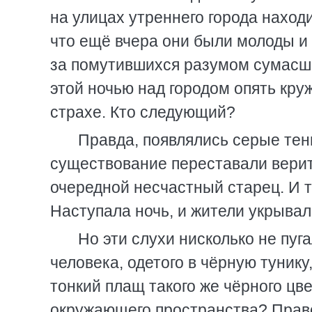
на улицах утреннего города нахо
что ещё вчера они были молоды и
за помутившихся разумом сумасш
этой ночью над городом опять кру
страхе. Кто следующий?
Правда, появлялись серые тени
существование переставали верить
очередной несчастный старец. И т
Наступала ночь, и жители укрывал
Но эти слухи нисколько не пуг
человека, одетого в чёрную туник
тонкий плащ такого же чёрного цве
окружающего пространства? Право