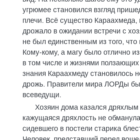
угрюмее становился взгляд пришед
плечи. Всё существо Караахмеда,
дрожало в ожидании встречи с хоз
не был единственным из того, чт
Кому-кому, а магу было отлично и
в том числе и жизнями ползающих 
знания Караахмеду становилось не
дрожь. Правители мира ЛОРДы бы
всеведущи.
Хозяин дома казался дряхлым 
кажущаяся дряхлость не обманула 
сидевшего в постели старика бле
Человек, представший перед воше