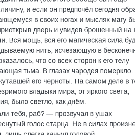
личину, и если он предпочёл сегодня обр
тающемуся в своих ногах и мыслях магу б
приоткрыв дверь и увидев брошенный на 
и. Вся мощь, вся его магическая сила бу
гадываемую нить, исчезающую в бесконеч
казалось, что со всех сторон к его телу
ающая тьма. В глазах чародея померкло.
окутавшей его черноты. На самом деле в 
зримого владыки мира, от яркого света,
я, было светло, как днём.
ли тебя, раб? — прозвучал в ушах
снутый голос старца. Не в силах произн
, лишь слегка качнул головой.