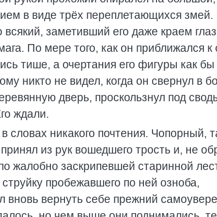
шием в виде трёх переплетающихся змей.
 всякий, заметивший его даже краем глаз
ага. По мере того, как он приближался к
ись тише, а очертания его фигуры как бы
ому никто не видел, когда он свернул в б
еревянную дверь, проскользнул под свод
го ждали.
в словах никакого почтения. Чопорный, т
а принял из рук вошедшего трость и, не о
 по жалобно заскрипевшей старинной лес
 струйку пробежавшего по ней озноба,
ал вновь вернуть себе прежний самоувер
удалось, но чем выше они поднимались, т