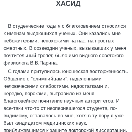
ХАСИД
В студенческие годы я с благоговением относился
к именам выдающихся ученых. Они казались мне
небожителями, непохожими на нас, на простых
смертных. В созвездии ученых, вызывавших у меня
почтительный трепет, было имя видного советского
физиолога В.В.Парина.
С годами притупилась юношеская восторженность.
Общение с "олимпийцами", наделенными
человеческими слабостями, недостатками и,
нередко, пороками, вытравило из меня
благоговейное почитание научных авторитетов. И
все-таки что-то от неоперившегося студента, по-
видимому, оставалось во мне, хотя в ту пору я уже
был кандидатом медицинских наук,
приближавшимся к защите докторской диссертации.