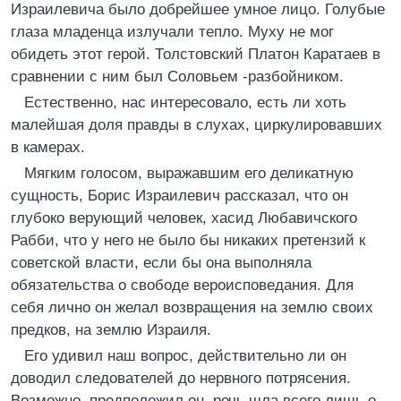
Израилевича было добрейшее умное лицо. Голубые
глаза младенца излучали тепло. Муху не мог
обидеть этот герой. Толстовский Платон Каратаев в
сравнении с ним был Соловьем -разбойником.
Естественно, нас интересовало, есть ли хоть
малейшая доля правды в слухах, циркулировавших
в камерах.
Мягким голосом, выражавшим его деликатную
сущность, Борис Израилевич рассказал, что он
глубоко верующий человек, хасид Любавичского
Рабби, что у него не было бы никаких претензий к
советской власти, если бы она выполняла
обязательства о свободе вероисповедания. Для
себя лично он желал возвращения на землю своих
предков, на землю Израиля.
Его удивил наш вопрос, действительно ли он
доводил следователей до нервного потрясения.
Возможно, предположил он, речь шла всего лишь о