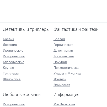
Детективы и триллеры
Фантастика и фэнтези
Боевик
Боевая
Детектив
Героическая
Иронические
Детективная
Исторические
Космическая
Классические
Научная
Крутые
Психологическая
Триллеры
Ужасы и Мистика
Шпионские
Фэнтези
Эпическая
Любовные романы
Информация
Исторические
Мы Вконтакте