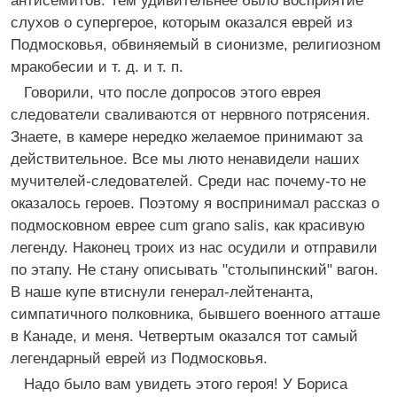
антисемитов. Тем удивительнее было восприятие
слухов о супергерое, которым оказался еврей из
Подмосковья, обвиняемый в сионизме, религиозном
мракобесии и т. д. и т. п.
Говорили, что после допросов этого еврея
следователи сваливаются от нервного потрясения.
Знаете, в камере нередко желаемое принимают за
действительное. Все мы люто ненавидели наших
мучителей-следователей. Среди нас почему-то не
оказалось героев. Поэтому я воспринимал рассказ о
подмосковном еврее cum grano salis, как красивую
легенду. Наконец троих из нас осудили и отправили
по этапу. Не стану описывать "столыпинский" вагон.
В наше купе втиснули генерал-лейтенанта,
симпатичного полковника, бывшего военного атташе
в Канаде, и меня. Четвертым оказался тот самый
легендарный еврей из Подмосковья.
Надо было вам увидеть этого героя! У Бориса