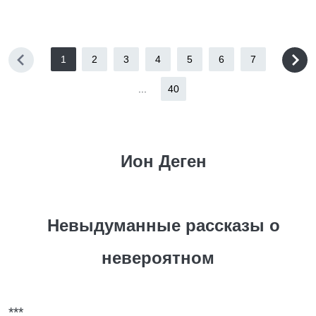
1
2
3
4
5
6
7
...
40
Ион Деген
Невыдуманные рассказы о
невероятном
***