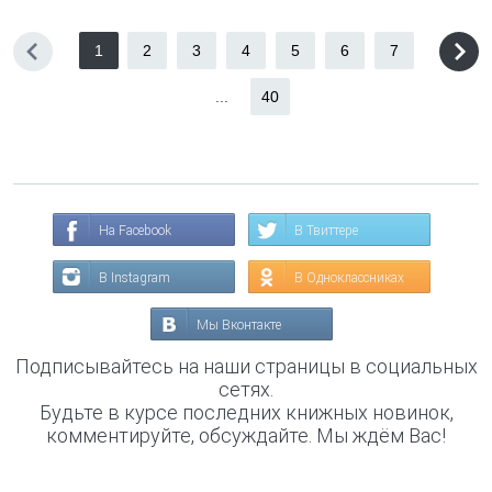
1
2
3
4
5
6
7
...
40
На Facebook
В Твиттере
В Instagram
В Одноклассниках
Мы Вконтакте
Подписывайтесь на наши страницы в социальных
сетях.
Будьте в курсе последних книжных новинок,
комментируйте, обсуждайте. Мы ждём Вас!