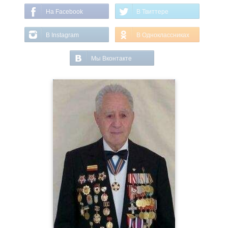
На Facebook
В Твиттере
В Instagram
В Одноклассниках
Мы Вконтакте