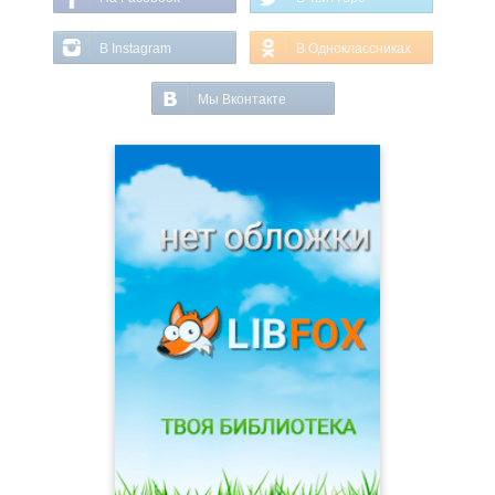
В Instagram
В Одноклассниках
Мы Вконтакте