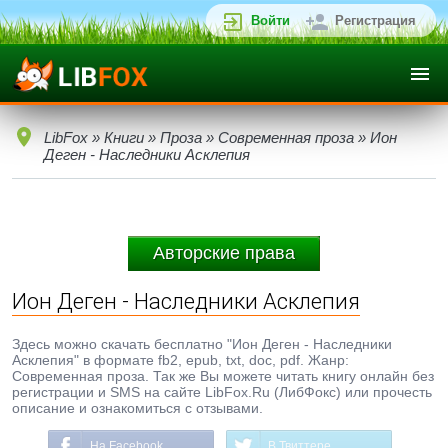
Войти
Регистрация
LibFox
»
Книги
»
Проза
»
Современная проза
» Ион
Деген - Наследники Асклепия
Авторские права
Ион Деген - Наследники Асклепия
Здесь можно скачать бесплатно "Ион Деген - Наследники
Асклепия" в формате fb2, epub, txt, doc, pdf. Жанр:
Современная проза. Так же Вы можете читать книгу онлайн без
регистрации и SMS на сайте LibFox.Ru (ЛибФокс) или прочесть
описание и ознакомиться с отзывами.
На Facebook
В Твиттере