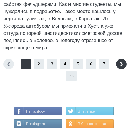
работая фельдшерами. Как и многие студенты, мы
нуждались в подработке. Такое место нашлось у
черта на куличках, в Воловом, в Карпатах. Из
Ужгорода автобусом мы приехали в Хуст, а уже
оттуда по горной шестидесятикилометровой дороге
поднялись в Воловое, в непогоду отрезанное от
окружающего мира.
1
2
3
4
5
6
7
...
33
На Facebook
В Твиттере
В Instagram
В Одноклассниках