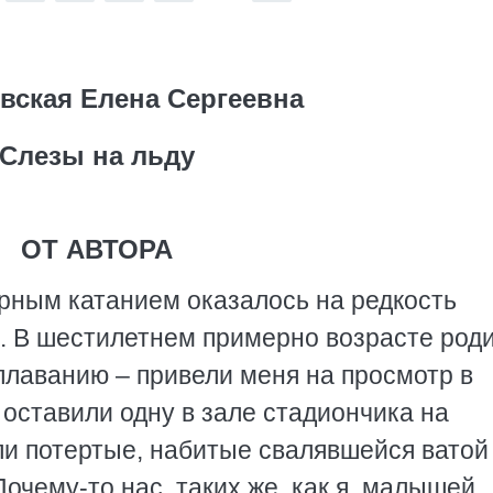
вская Елена Сергеевна
Слезы на льду
ОТ АВТОРА
рным катанием оказалось на редкость
. В шестилетнем примерно возрасте род
лаванию – привели меня на просмотр в
оставили одну в зале стадиончика на
али потертые, набитые свалявшейся ватой
очему-то нас, таких же, как я, малышей,