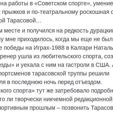
на работы в «Советском спорте», умени
х прыжков и по-театральному роскошная 
ной Тарасовой…
 месте и получился на редкость дурацки
у мне приходилось, когда мы еще не был
ле победы на Играх-1988 в Калгари Натал
ренер ушла из любительского спорта, со
ды» и уехала с ним на гастроли в США. 
спортсменов тарасовской труппы решили
еля в последнюю ночь перед отъездом.
кого спорта» тут же затребовало подробн
 то ли творчески никчемной редакционной
спортивным прошлым – позвонить Тарасо