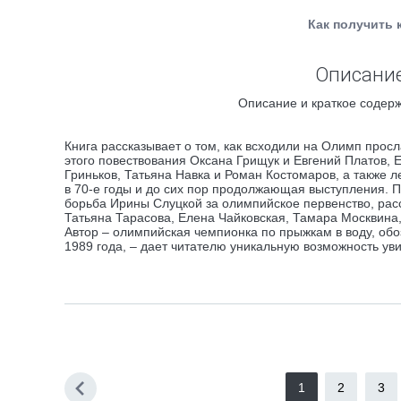
Как получить 
Описание
Описание и краткое содерж
Книга рассказывает о том, как всходили на Олимп прос
этого повествования Оксана Грищук и Евгений Платов, 
Гриньков, Татьяна Навка и Роман Костомаров, а также
в 70-е годы и до сих пор продолжающая выступления. 
борьба Ирины Слуцкой за олимпийское первенство, рас
Татьяна Тарасова, Елена Чайковская, Тамара Москвина
Автор – олимпийская чемпионка по прыжкам в воду, об
1989 года, – дает читателю уникальную возможность уви
1
2
3