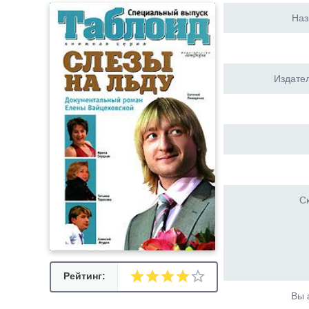
Наз
Издател
Ск
Рейтинг:
Вы 