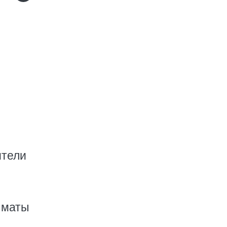
ители
 маты