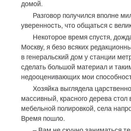
домой.
Разговор получился вполне ми
уверенность, что общаться с велик
Некоторое время спустя, дожд
Москву, я безо всяких редакционн
в генеральский дом у станции мет
сделать большой материал и таки
недооценивающих мои способности
Хозяйка выглядела царственно
массивный, красного дерева стол 
мебельной полировкой, села напро
Время пошло.
– Вам не скучно заниматься те