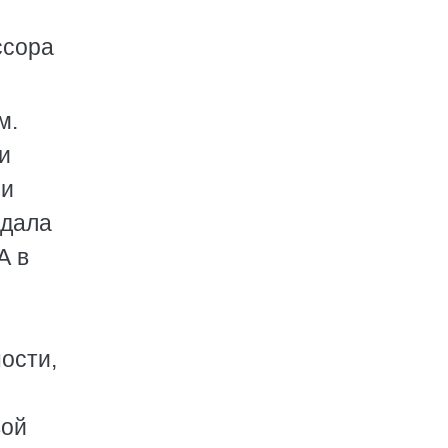
е
ссора
м.
и
ьи
здала
А в
ости,
вой