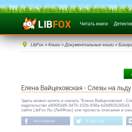
Читать книги
Детекти
LibFox
»
Книги
»
Документальные книги
»
Биогр
Елена Вайцеховская - Слезы на льду
Здесь можно купить и скачать "Елена Вайцеховская - Сле
издательство a80683d9-3d76-102b-838a-b2b8826265d3, г
сайте LibFox.Ru (ЛибФокс) или прочесть описание и озн
На Facebook
В Твиттере