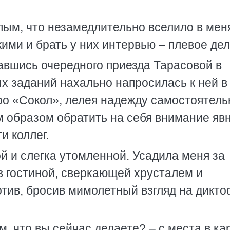
лым, что незамедлительно вселило в мен
ими и брать у них интервью – плевое дел
авшись очередного приезда Тарасовой в
ых заданий нахально напросилась к ней в 
ро «Сокол», лелея надежду самостоятель
м образом обратить на себя внимание яв
 коллег.
й и слегка утомленной. Усадила меня за
в гостиной, сверкающей хрусталем и
тив, бросив мимолетный взгляд на дикто
м, что вы сейчас делаете? – с места в ка