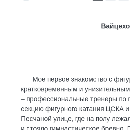
Вайцехо
Мое первое знакомство с фигу
кратковременным и унизительным
– профессиональные тренеры по п
секцию фигурного катания ЦСКА и 
Песчаной улице, где на полу леж
и стояло гимнастическое бревно. П