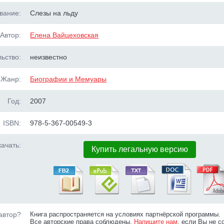
вание:
Слезы на льду
Автор:
Елена Вайцеховская
ьство:
неизвестно
Жанр:
Биографии и Мемуары
Год:
2007
ISBN:
978-5-367-00549-3
ачать:
Купить легальную версию
автор?
Книга распространяется на условиях партнёрской программы.
Все авторские права соблюдены.
Напишите нам
, если Вы не с