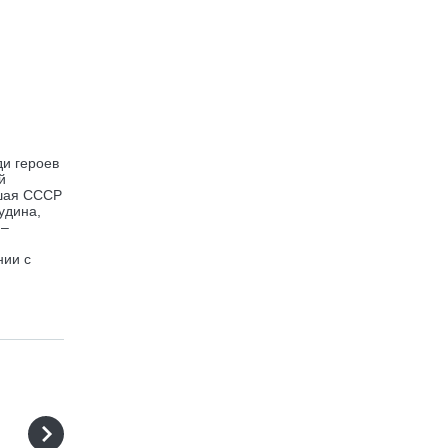
ди героев
й
вшая СССР
удина,
 –
нии с