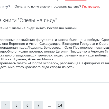
книгу?
Оплатили, но не знаете что делать дальше?
Инструкция
.
 книги "Слезы на льду"
ание "Слезы на льду" читать бесплатно онлайн.
лавленные российские фигуристы, и какова была цена победы. Сре
Елена Бережная и Антон Сихарулидзе, Екатерина Гордеева и Серге
 легендарная пара Людмила Белоусова – Олег Протопопов, покину
Подробно описано противостояние Евгения Плющенко и Алексея Яг
сказано о выдающихся тренерах, подготовивших все наши победы,
, Ирина Роднина, Алексей Мишин.
озреватель газеты «Спорт-Экспресс», работающая в фигурном ката
деть мир этого красивого вида спорта изнутри.
4
5
6
7
...
14