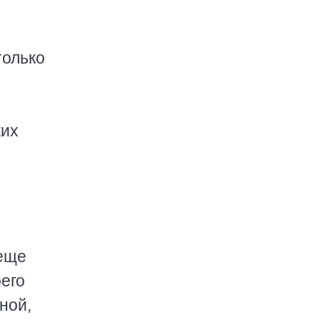
только
ких
 еще
его
ной,