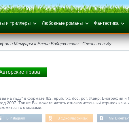
вы и триллеры
Любовные романы
Фантастика
афии и Мемуары
» Елена Вайцеховская - Слезы на льду
Авторские права
зы на льду" в формате fb2, epub, txt, doc, pdf. Жанр: Биографии 
од 2007. Так же Вы можете читать ознакомительный отрывок из кн
акомиться с отзывами.
В Instagram
В Одноклассниках
Мы Вконтак