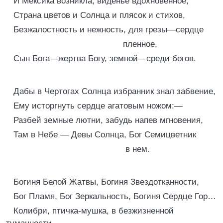
И Мексика возникла, виденье вдохновенное,
Страна цветов и Солнца и плясок и стихов,
Безжалостность и нежность, для грезы—сердце
пленное,
Сын Бога—жертва Богу, земной—среди богов.
Дабы в Чертогах Солнца избранник знал забвение,
Ему исторгнуть сердце агатовым ножом:—
Разбей земные лютни, забудь напев мгновения,
Там в Небе — Девы Солнца, Бог Семицветник
в нем.
Богиня Белой Жатвы, Богиня Звездотканности,
Бог Пламя, Бог Зеркальность, Богиня Сердце Гор…
Колибри, птичка-мушка, в безжизненной