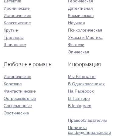
Детектив
Героическая
Иронические
Детективная
Исторические
Космическая
Классические
Научная
Крутые
Психологическая
Триллеры
Ужасы и Мистика
Шпионские
Фэнтези
Эпическая
Любовные романы
Информация
Исторические
Мы Вконтакте
Короткие
В Одноклассниках
Фантастические
На Facebook
Остросюжетные
В Твиттере
Современные
В Instagram
Эротические
Правообладателям
Политика
конфиденциальности