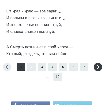
От края к краю — зов зарниц,
И вольны в высях крылья птиц,
И звонко пенье вешних струй,
И сладко-влажен поцелуй.
А Смерть возникнет в свой черед,—
Кто выйдет здесь, тот там войдет,
1
2
3
4
5
6
7
...
19