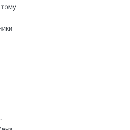
— тому
ники
.
Жена