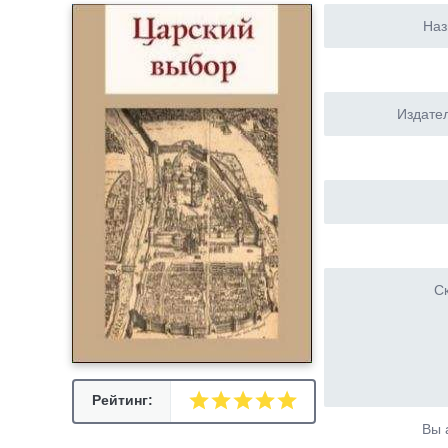
Наз
Издател
Ск
Рейтинг:
Вы 