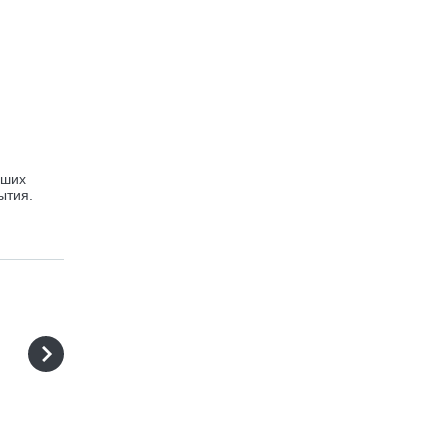
йших
ытия.