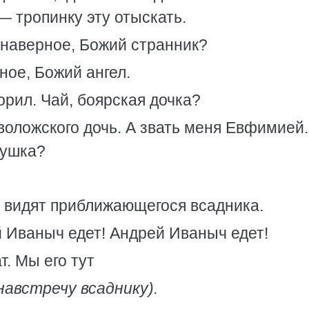
— тропинку эту отыскать.
 наверное, Божий странник?
рное, Божий ангел.
орил. Чай, боярская дочка?
оложского дочь. А звать меня Евфимией. 
душка?
 видят приближающегося всадника.
 Иваныч едет! Андрей Иваныч едет!
т. Мы его тут
навстречу всаднику).