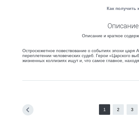
Как получить 
Описание 
Описание и краткое содерж
Остросюжетное повествование о событиях эпохи царя А
переплетении человеческих судеб. Герои «Царского в
жизненных коллизиях ищут и, что самое главное, наход
1
2
3