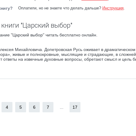
книгу?
Оплатили, но не знаете что делать дальше?
Инструкция
.
книги "Царский выбор"
ание "Царский выбор" читать бесплатно онлайн.
лексея Михайловича. Допетровская Русь оживает в драматическом
ыбора», живые и полнокровные, мыслящие и страдающие, в сложне
ят ответы на извечные духовные вопросы, обретают смысл и цель б
4
5
6
7
...
17