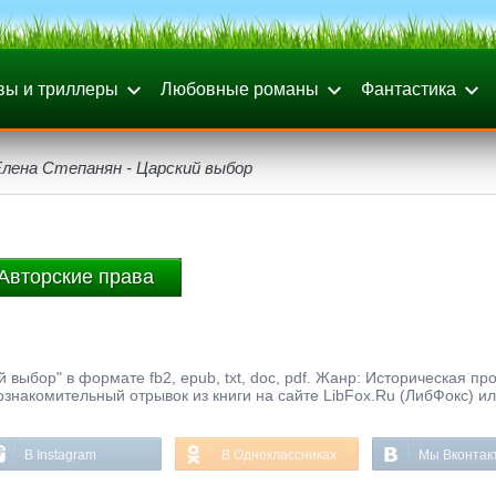
вы и триллеры
Любовные романы
Фантастика
лена Степанян - Царский выбор
Авторские права
 выбор" в формате fb2, epub, txt, doc, pdf. Жанр: Историческая про
 ознакомительный отрывок из книги на сайте LibFox.Ru (ЛибФокс) и
В Instagram
В Одноклассниках
Мы Вконтак