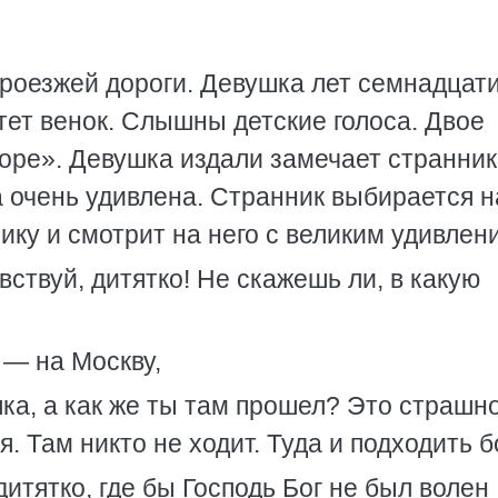
роезжей дороги. Девушка лет семнадцат
тет венок. Слышны детские голоса. Двое
оре». Девушка издали замечает странник
 очень удивлена. Странник выбирается н
ику и смотрит на него с великим удивлен
вствуй, дитятко! Не скажешь ли, в какую
 — на Москву,
шка, а как же ты там прошел? Это страшн
. Там никто не ходит. Туда и подходить б
дитятко, где бы Господь Бог не был волен