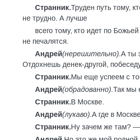
Странник.
Труден путь тому, кт
не трудно. А лучше
всего тому, кто идет по Божье
не печалятся.
Андрей
(нерешительно).
А ты 
Отдохнешь денек-другой, побесед
Странник.
Мы еще успеем с то
Андрей
(обрадованно).
Так мы 
Странник.
В Москве.
Андрей
(лукаво).
А где в Моск
Странник.
Ну зачем же там? —
Андрей.
Но это же мой родной 