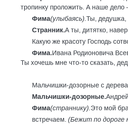
тропинку проложить. А наше дело 
Фима
(улыбаясь).
Ты, дедушка,
Странник.
А ты, дитятко, наве
Какую же красоту Господь сотв
Фима.
Ивана Родионовича Всев
Ты хочешь мне что-то сказать, де
Мальчишки-дозорные с дерева
Мальчишки-дозорные.
Андрей
Фима
(страннику).
Это мой бра
встречаем.
(Бежит по дороге 