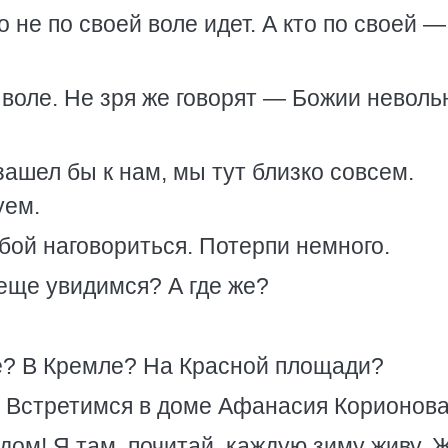
о не по своей воле идет. А кто по своей 
й воле. Не зря же говорят — Божии неволь
зашел бы к нам, мы тут близко совсем.
уем.
бой наговориться. Потерпи немного.
еще увидимся? А где же?
ве? В Кремле? На Красной площади?
 Встретимся в доме Афанасия Корионова
дом! Я там, почитай, каждую зиму живу. 