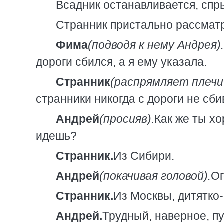
Всадник останавливается, спры
Странник пристально рассматр
Фима
(подводя к нему Андрея).
дороги сбился, а я ему указала.
Странник
(распрямляет плечи
странники никогда с дороги не сби
Андрей
(просияв).
Как же ты хо
идешь?
Странник.
Из Сибири.
Андрей
(покачивая головой).
Ог
Странник.
Из Москвы, дитятко-
Андрей.
Трудный, наверное, п