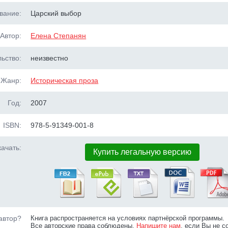
вание:
Царский выбор
Автор:
Елена Степанян
ьство:
неизвестно
Жанр:
Историческая проза
Год:
2007
ISBN:
978-5-91349-001-8
ачать:
Купить легальную версию
автор?
Книга распространяется на условиях партнёрской программы.
Все авторские права соблюдены.
Напишите нам
, если Вы не с