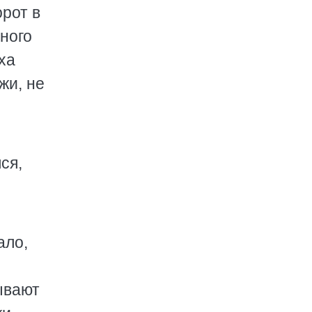
орот в
ного
ха
жи, не
ся,
ало,
ывают