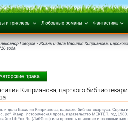
вы и триллеры
Любовные романы
Фантастика
лександр Говоров - Жизнь и дела Василия Киприанова, царского
716 года
Авторские права
асилия Киприанова, царского библиотекари
да
знь и дела Василия Киприанова, царского библиотекариуса: Сцены и
doc, pdf. Жанр: Историческая проза, издательство МЕКТЕП, год 1989.
сайте LibFox.Ru (ЛибФокс) или прочесть описание и ознакомиться 