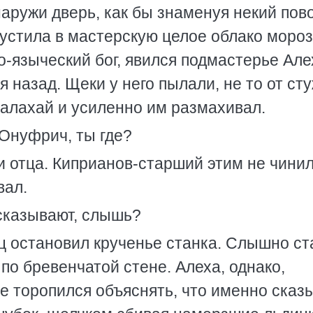
наружи дверь, как бы знаменуя некий пов
пустила в мастерскую целое облако мороз
но-языческий бог, явился подмастерье Але
я назад. Щеки у него пылали, не то от сту
 малахай и усиленно им размахивал.
 Онуфрич, ты где?
отца. Киприанов-старший этим не чинил
вал.
 сказывают, слышь?
ец остановил крученье станка. Слышно ст
 по бревенчатой стене. Алеха, однако,
е торопился объяснять, что именно сказ