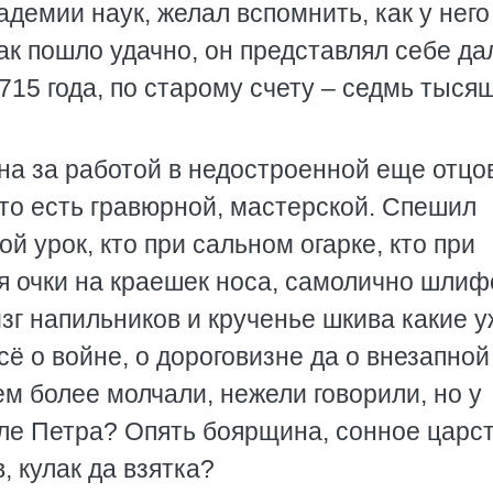
емии наук, желал вспомнить, как у него
так пошло удачно, он представлял себе да
715 года, по старому счету – седмь тыся
дна за работой в недостроенной еще отцо
 то есть гравюрной, мастерской. Спешил
й урок, кто при сальном огарке, кто при
тя очки на краешек носа, самолично шли
зг напильников и крученье шкива какие у
сё о войне, о дороговизне да о внезапной
ем более молчали, нежели говорили, но у
осле Петра? Опять боярщина, сонное царс
, кулак да взятка?