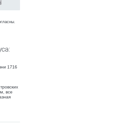
огласны.
са:
зни 1716
етровских
м, все
азная