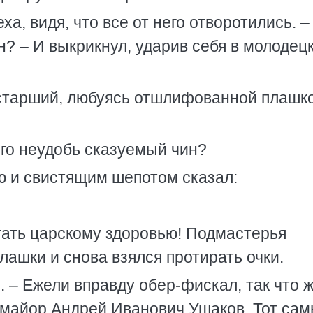
а, видя, что все от него отворотились. –
ин? – И выкрикнул, ударив себя в молодец
-старший, любуясь отшлифованной плашко
его неудобь сказуемый чин?
ю и свистящим шепотом сказал:
стать царскому здоровью! Подмастерья
лашки и снова взялся протирать очки.
. – Ежели вправду обер-фискал, так что ж
 майор Андрей Иванович Ушаков. Тот сам