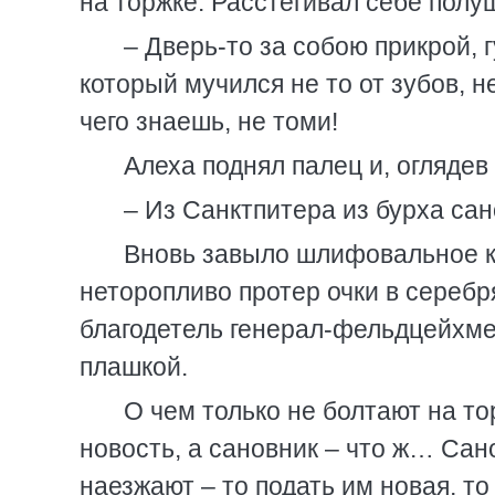
на торжке. Расстегивал себе полу
– Дверь-то за собою прикрой, 
который мучился не то от зубов, н
чего знаешь, не томи!
Алеха поднял палец и, оглядев
– Из Санктпитера из бурха са
Вновь завыло шлифовальное к
неторопливо протер очки в серебр
благодетель генерал-фельдцейхме
плашкой.
О чем только не болтают на то
новость, а сановник – что ж… Сан
наезжают – то подать им новая, то