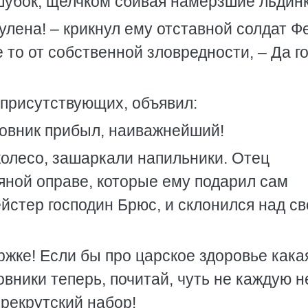
шубок, щелчком сбивая намерзшие льдинк
гулена! – крикнул ему отставной солдат Ф
е то от собственной зловредности, – Да г
 присутствующих, объявил:
новник прибыл, наиважнейший!
олесо, зашаркали напильники. Отец
яной оправе, которые ему подарил сам
йстер господин Брюс, и склонился над с
ржке! Если бы про царское здоровье кака
овники теперь, почитай, чуть не каждую 
 рекрутский набор!