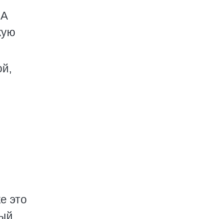
 А
кую
й,
е это
ый,