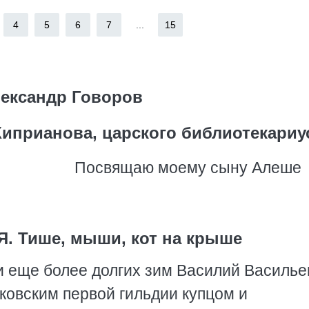
4
5
6
7
...
15
ександр Говоров
Киприанова, царского библиотекариу
Посвящаю моему сыну Алеше
. Тише, мыши, кот на крыше
 и еще более долгих зим Василий Василье
ковским первой гильдии купцом и