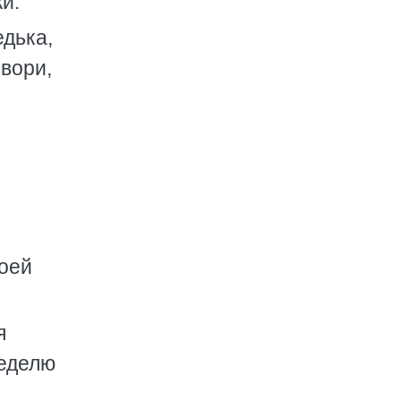
и.
едька,
овори,
воей
я
неделю