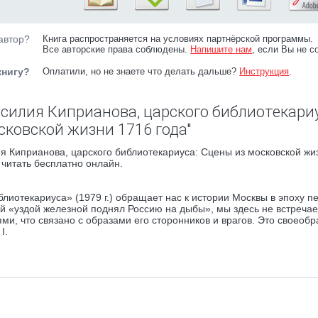
автор?
Книга распространяется на условиях партнёрской программы.
Все авторские права соблюдены.
Напишите нам
, если Вы не с
книгу?
Оплатили, но не знаете что делать дальше?
Инструкция
.
асилия Киприанова, царского библиотекариу
сковской жизни 1716 года"
я Киприанова, царского библиотекариуса: Сцены из московской жи
 читать бесплатно онлайн.
лиотекариуса» (1979 г.) обращает нас к истории Москвы в эпоху п
й «уздой железной поднял Россию на дыбы», мы здесь не встречае
и, что связано с образами его сторонников и врагов. Это своеобр
I.