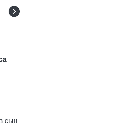
са
в сын