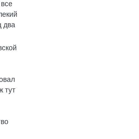
 все
лекий
щ два
вской
фовал
ж тут
тво