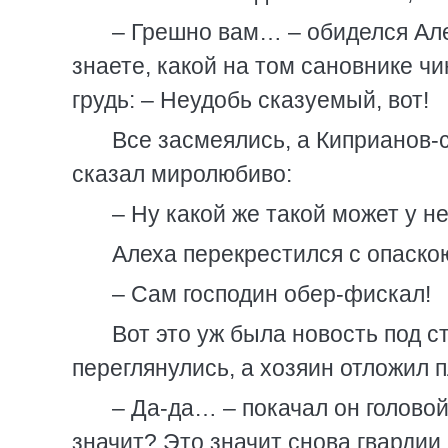
– Грешно вам… – обиделся Алех
знаете, какой на том сановнике ч
грудь: – Неудобь сказуемый, вот!
Все засмеялись, а Киприанов
сказал миролюбиво:
– Ну какой же такой может у н
Алеха перекрестился с опаско
– Сам господин обер-фискал!
Вот это уж была новость под 
переглянулись, а хозяин отложил п
– Да-да… – покачал он головой
значит? Это значит снова гвардии