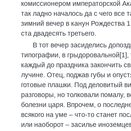
комиссионером императорской Акад
так ладно началось да с чего все 
зимний вечер в канун Рождества 1
ста двадесять третьего.
В тот вечер засиделись допоз
типографии, в грыдоровальной[1],
каждый до праздника закончить сво
лучине. Отец, поджав губы и опус
готовые плашки. Под деловитый ви
разговоры, но толковали помалу, в
болезни царя. Впрочем, о последн
всякого на уме – что-то станет п
или наоборот – засилье иноземцев