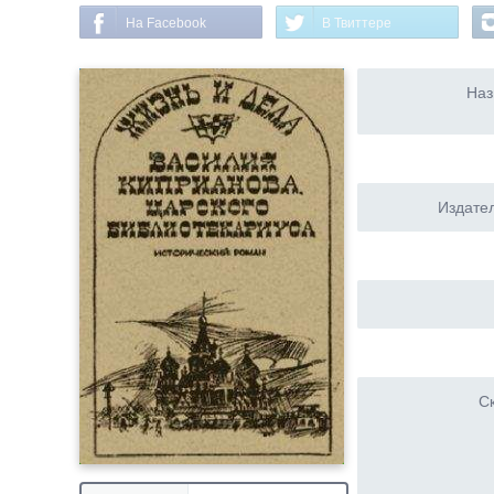
На Facebook
В Твиттере
Наз
Издател
Ск