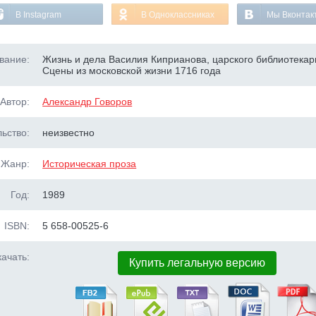
В Instagram
В Одноклассниках
Мы Вконтак
вание:
Жизнь и дела Василия Киприанова, царского библиотекар
Сцены из московской жизни 1716 года
Автор:
Александр Говоров
ьство:
неизвестно
Жанр:
Историческая проза
Год:
1989
ISBN:
5 658-00525-6
ачать:
Купить легальную версию