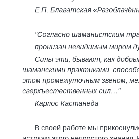
Е.П. Блаватская «Разоблачён
"Согласно шаманистским тра
пронизан невидимым миром ду
Силы эти, бывают, как добры
шаманскими практиками, способе
этом промежуточным звеном, ме
сверхъестественных сил…"
Карлос Кастанеда
В своей работе мы прикоснулис
истокам этого непростого знания. 