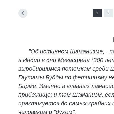
1
2
"Об истинном Шаманизме, - 
в Индии в дни Мегасфена (300 лет
выродившимся потомкам среди Ша
Гаутамы Будды по фетишизму не
Бирме. Именно в главных ламасе
прибежище; и там Шаманизм, есл
практикуется до самых крайних 
человеком и "духом".