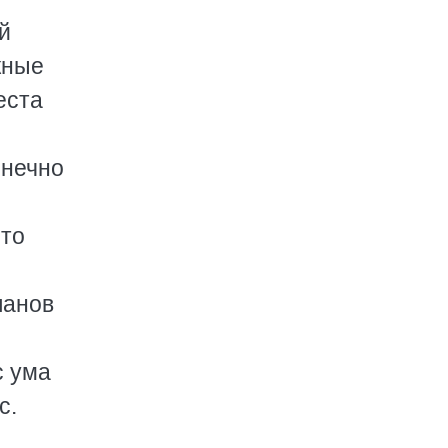
й
жные
еста
онечно
что
ланов
с ума
с.