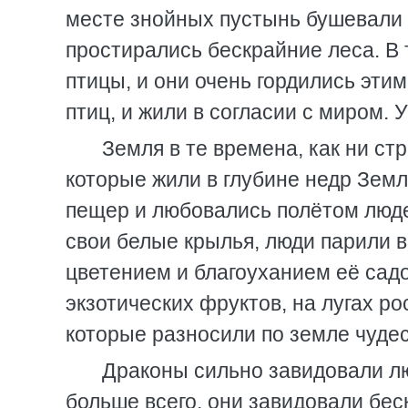
месте знойных пустынь бушевали 
простирались бескрайние леса. В 
птицы, и они очень гордились этим
птиц, и жили в согласии с миром. 
Земля в те времена, как ни с
которые жили в глубине недр Зем
пещер и любовались полётом люде
свои белые крылья, люди парили в
цветением и благоуханием её сад
экзотических фруктов, на лугах р
которые разносили по земле чуде
Драконы сильно завидовали лю
больше всего, они завидовали бес