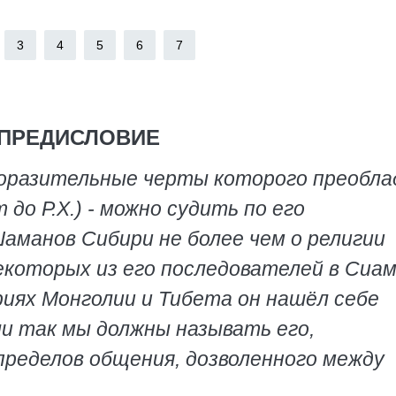
3
4
5
6
7
ПРЕДИСЛОВИЕ
поразительные черты которого преобла
 до Р.Х.) - можно судить по его
манов Сибири не более чем о религии
которых из его последователей в Сиам
риях Монголии и Тибета он нашёл себе
и так мы должны называть его,
пределов общения, дозволенного между