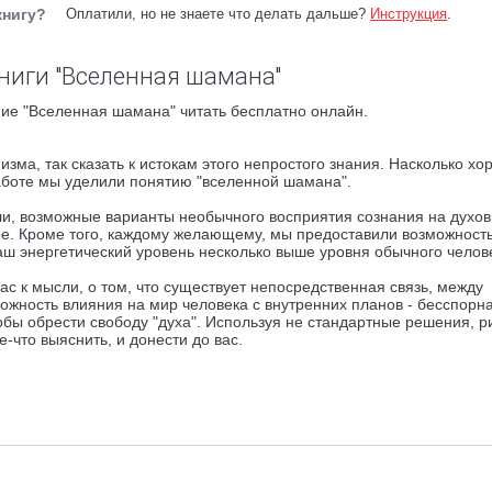
книгу?
Оплатили, но не знаете что делать дальше?
Инструкция
.
ниги "Вселенная шамана"
ие "Вселенная шамана" читать бесплатно онлайн.
зма, так сказать к истокам этого непростого знания. Насколько хо
работе мы уделили понятию "вселенной шамана".
ели, возможные варианты необычного восприятия сознания на духо
ире. Кроме того, каждому желающему, мы предоставили возможност
аш энергетический уровень несколько выше уровня обычного челов
с к мысли, о том, что существует непосредственная связь, между
жность влияния на мир человека с внутренних планов - бесспорна,
бы обрести свободу "духа". Используя не стандартные решения, р
е-что выяснить, и донести до вас.