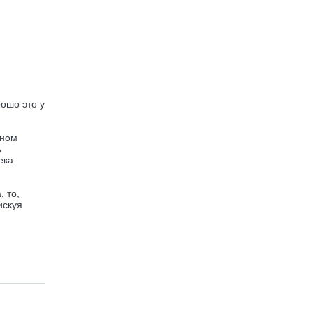
рошо это у
вном
ь
ека.
 то,
искуя