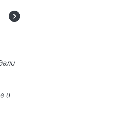
дали
е и