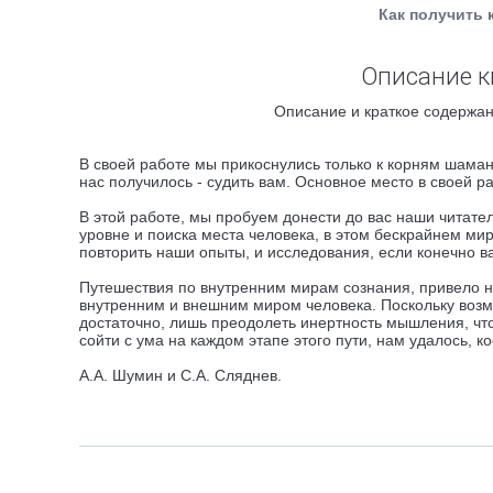
Как получить 
Описание к
Описание и краткое содержан
В своей работе мы прикоснулись только к корням шамани
нас получилось - судить вам. Основное место в своей 
В этой работе, мы пробуем донести до вас наши читат
уровне и поиска места человека, в этом бескрайнем м
повторить наши опыты, и исследования, если конечно в
Путешествия по внутренним мирам сознания, привело на
внутренним и внешним миром человека. Поскольку возмо
достаточно, лишь преодолеть инертность мышления, что
сойти с ума на каждом этапе этого пути, нам удалось, ко
А.А. Шумин и С.А. Сляднев.