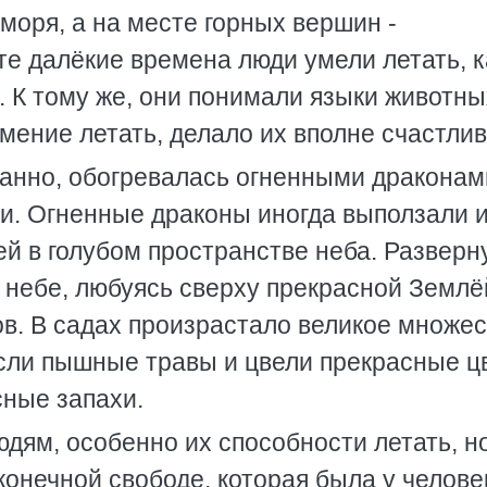
моря, а на месте горных вершин -
те далёкие времена люди умели летать, к
. К тому же, они понимали языки животны
Умение летать, делало их вполне счастли
транно, обогревалась огненными драконам
ли. Огненные драконы иногда выползали 
й в голубом пространстве неба. Разверн
 небе, любуясь сверху прекрасной Землё
ов. В садах произрастало великое множе
осли пышные травы и цвели прекрасные ц
сные запахи.
дям, особенно их способности летать, н
конечной свободе, которая была у челове