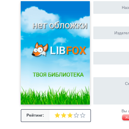
Наз
Издател
Ск
Вы 
Рейтинг:
Ж