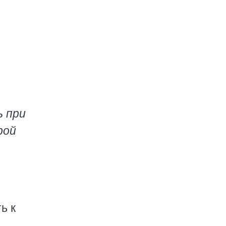
ь при
рой
ь к