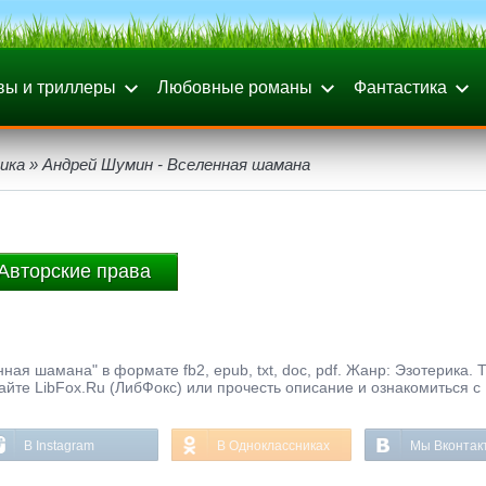
вы и триллеры
Любовные романы
Фантастика
ика
» Андрей Шумин - Вселенная шамана
Авторские права
ая шамана" в формате fb2, epub, txt, doc, pdf. Жанр: Эзотерика. 
айте LibFox.Ru (ЛибФокс) или прочесть описание и ознакомиться с
В Instagram
В Одноклассниках
Мы Вконтак