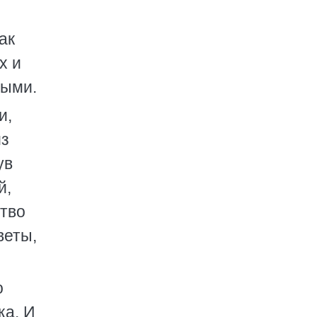
ак
х и
выми.
и,
из
ув
й,
ство
веты,
о
ка. И