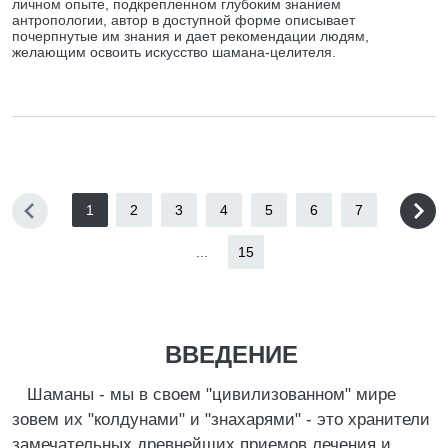
личном опыте, подкрепленном глубоким знанием
антропологии, автор в доступной форме описывает
почерпнутые им знания и дает рекомендации людям,
желающим освоить искусство шамана-целителя.
1
2
3
4
5
6
7
...
15
ВВЕДЕНИЕ
Шаманы - мы в своем "цивилизованном" мире
зовем их "колдунами" и "знахарями" - это хранители
замечательных древнейших приемов лечения и