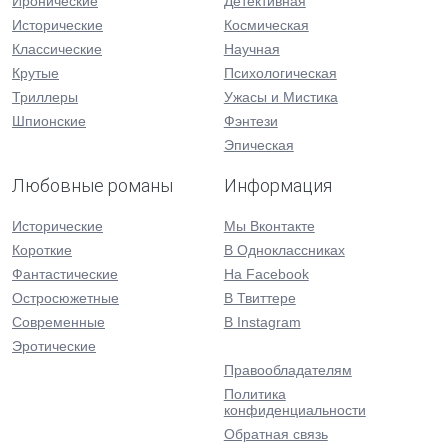
Иронические
Детективная
Исторические
Космическая
Классические
Научная
Крутые
Психологическая
Триллеры
Ужасы и Мистика
Шпионские
Фэнтези
Эпическая
Любовные романы
Информация
Исторические
Мы Вконтакте
Короткие
В Одноклассниках
Фантастические
На Facebook
Остросюжетные
В Твиттере
Современные
В Instagram
Эротические
Правообладателям
Политика
конфиденциальности
Обратная связь