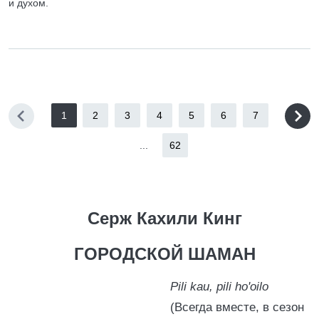
и духом.
1
2
3
4
5
6
7
...
62
Серж Кахили Кинг
ГОРОДСКОЙ ШАМАН
Pili kau, pili ho'oilo
(Всегда вместе, в сезон