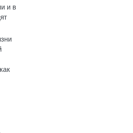
и и в
дят
язни
й
как