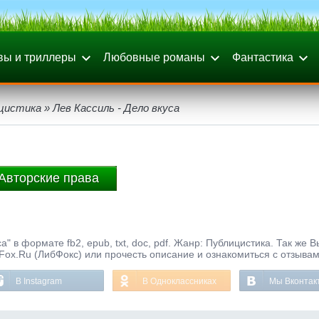
вы и триллеры
Любовные романы
Фантастика
цистика
» Лев Кассиль - Дело вкуса
Авторские права
а" в формате fb2, epub, txt, doc, pdf. Жанр: Публицистика. Так же 
bFox.Ru (ЛибФокс) или прочесть описание и ознакомиться с отзывам
В Instagram
В Одноклассниках
Мы Вконтак