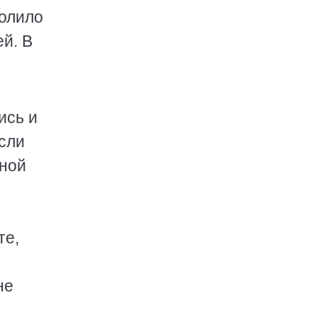
волило
ей. В
ись и
если
вной
те,
не