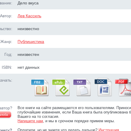
вание:
Дело вкуса
Автор:
Лев Кассиль
ьство:
неизвестно
Жанр:
Публицистика
Год:
неизвестен
ISBN:
нет данных
ачать:
автор?
Все книги на сайте размещаются его пользователями. Принос
глубочайшие извинения, если Ваша книга была опубликована б
алоба
Вашего на то согласия.
Напишите нам
, и мы в срочном порядке примем меры.
книгу?
Оплатили, но не знаете что делать дальше?
Инструкция
.