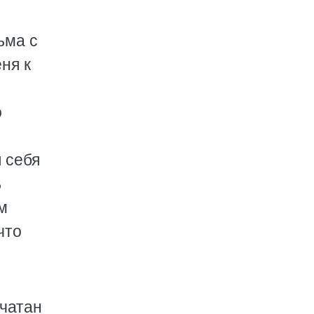
ьма с
ня к
о
 себя
ь
м
что
ечатан