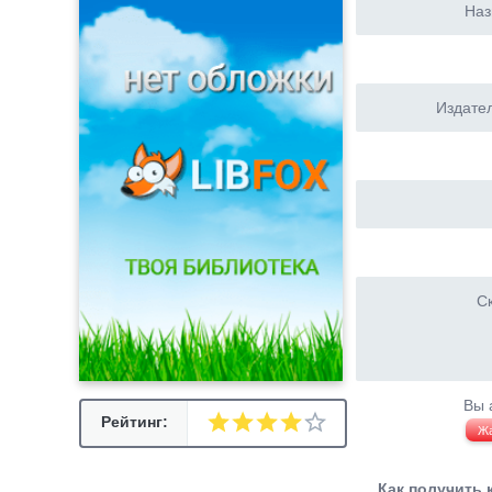
Наз
Издател
Ск
Вы 
Рейтинг:
Ж
Как получить 