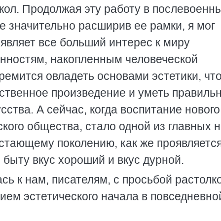
кол. Продолжая эту работу в послевоенн
же значительно расширив ее рамки, я мог
являет все больший интерес к миру
енностям, накопленным человеческой
тремится овладеть основами эстетики, чт
ественное произведение и уметь правиль
сства. А сейчас, когда воспитание нового
кого общества, стало одной из главных 
астающему поколению, как же проявляется
 быту вкус хороший и вкус дурной.
ь к нам, писателям, с просьбой растолк
ием эстетического начала в повседневно