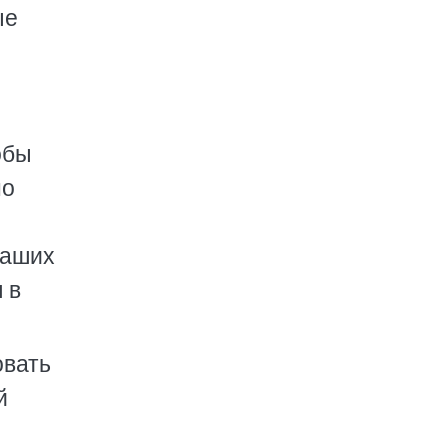
ые
обы
но
наших
 в
овать
й