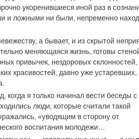
прочно укоренившиеся иной раз в сознани
ми и ложными ни были, непременно нахо
невежеству, а бывает, и из скрытой непри
ительно меняющаяся жизнь, готовы стено
рных привычек, нездоровых склонностей,
их красивостей, давно уже устаревших, 
а.
д, когда я только начинал вести беседы с
ходились люди, которые считали такой
ыражались, «уводящим в сторону от
ческого воспитания молодежи…