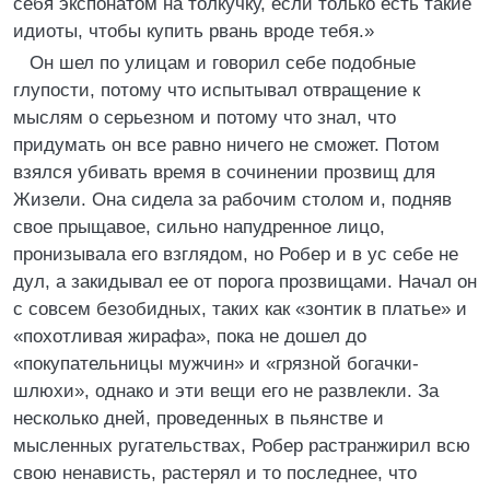
себя экспонатом на толкучку, если только есть такие
идиоты, чтобы купить рвань вроде тебя.»
Он шел по улицам и говорил себе подобные
глупости, потому что испытывал отвращение к
мыслям о серьезном и потому что знал, что
придумать он все равно ничего не сможет. Потом
взялся убивать время в сочинении прозвищ для
Жизели. Она сидела за рабочим столом и, подняв
свое прыщавое, сильно напудренное лицо,
пронизывала его взглядом, но Робер и в ус себе не
дул, а закидывал ее от порога прозвищами. Начал он
с совсем безобидных, таких как «зонтик в платье» и
«похотливая жирафа», пока не дошел до
«покупательницы мужчин» и «грязной богачки-
шлюхи», однако и эти вещи его не развлекли. За
несколько дней, проведенных в пьянстве и
мысленных ругательствах, Робер растранжирил всю
свою ненависть, растерял и то последнее, что