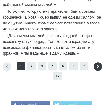
небольшой смены мыслей.»
Но рюмка, которую ему принесли, была совсем
крошечной и, хотя Робер выпил ее одним залпом, он
не ощутил ничего, кроме легкого потепления в горле
да знакомого горького запаха.
«Для смены мыслей заказывают двойные да по
нескольку штук подряд. Только вот операцию эту
невозможно финансировать капиталом из пяти
франков. А ты ведь еще и даму ждешь.»
1
2
3
4
5
6
7
...
12
На Facebook
В Твиттере