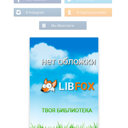
В Instagram
В Одноклассниках
Мы Вконтакте